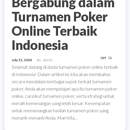
Bergabung dalam
Turnamen Poker
Online Terbaik
Indonesia
Off
July 31, 2024
By
admin
Selamat datang di dunia turnamen poker online terbaik
di Indonesia! Dalam artikel ini, kita akan membahas
secara mendalam berbagai aspek terkait turnamen
poker. Anda akan mempelajari apa itu turnamen poker
online, cara ikut turnamen poker, serta strategi untuk
meraih kemenangan yang lebih besar. Kesempatan
untuk memenangkan hadiah turnamen poker yang
menarik menanti Anda. Mari kita…