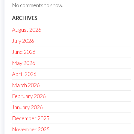
No comments to show.
ARCHIVES
August 2026
July 2026
June 2026
May 2026
April 2026
March 2026
February 2026
January 2026
December 2025
November 2025