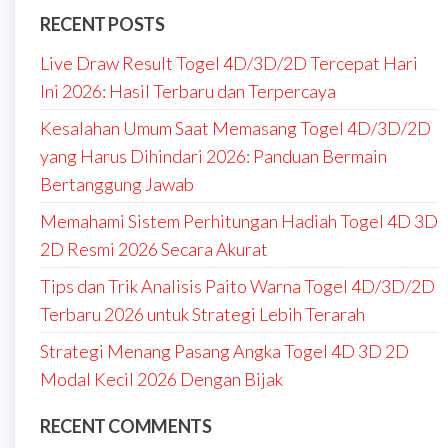
RECENT POSTS
Live Draw Result Togel 4D/3D/2D Tercepat Hari
Ini 2026: Hasil Terbaru dan Terpercaya
Kesalahan Umum Saat Memasang Togel 4D/3D/2D
yang Harus Dihindari 2026: Panduan Bermain
Bertanggung Jawab
Memahami Sistem Perhitungan Hadiah Togel 4D 3D
2D Resmi 2026 Secara Akurat
Tips dan Trik Analisis Paito Warna Togel 4D/3D/2D
Terbaru 2026 untuk Strategi Lebih Terarah
Strategi Menang Pasang Angka Togel 4D 3D 2D
Modal Kecil 2026 Dengan Bijak
RECENT COMMENTS