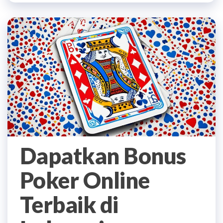
Dapatkan Bonus
Poker Online
Terbaik di