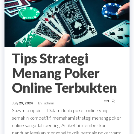
Tips Strategi
Menang Poker
Online Terbukten
Off
July 29, 2024
By
admin
Suzymccoppin – Dalam dunia poker online yang
semakin kompetitif, memahami strategi menang poker
online sangatlah penting. Artikel ini memberikan
panduan lengkap mengenai teknik bermain poker yang