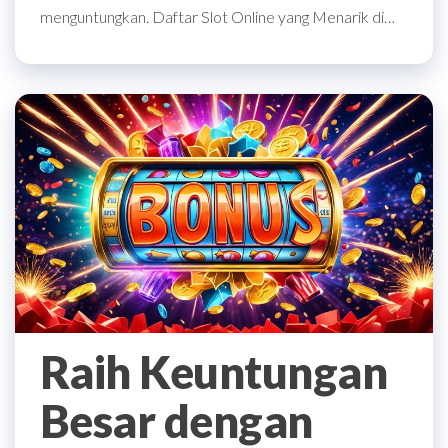
menguntungkan. Daftar Slot Online yang Menarik di…
Raih Keuntungan
Besar dengan