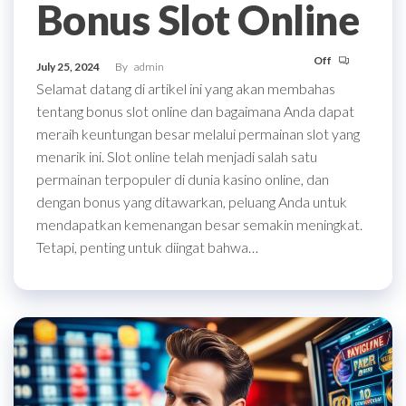
Bonus Slot Online
Off
July 25, 2024
By
admin
Selamat datang di artikel ini yang akan membahas
tentang bonus slot online dan bagaimana Anda dapat
meraih keuntungan besar melalui permainan slot yang
menarik ini. Slot online telah menjadi salah satu
permainan terpopuler di dunia kasino online, dan
dengan bonus yang ditawarkan, peluang Anda untuk
mendapatkan kemenangan besar semakin meningkat.
Tetapi, penting untuk diingat bahwa…