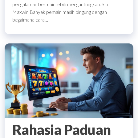
pengalaman bermain lebih menguntungkan. Slot
Maxwin Banyak pemain masih bingung dengan
bagaimana cara…
Rahasia Paduan