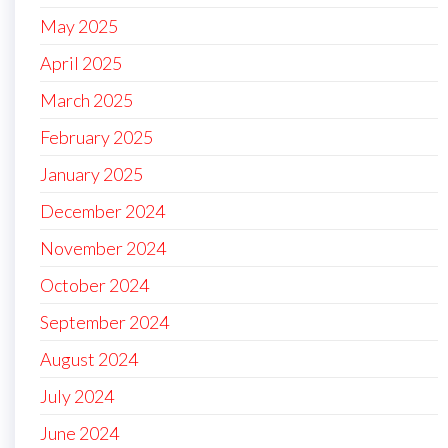
May 2025
April 2025
March 2025
February 2025
January 2025
December 2024
November 2024
October 2024
September 2024
August 2024
July 2024
June 2024