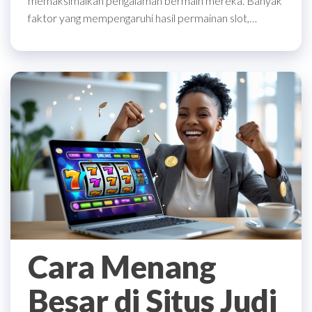
memaksimalkan pengalaman bermain mereka. Banyak
faktor yang mempengaruhi hasil permainan slot,…
Cara Menang
Besar di Situs Judi