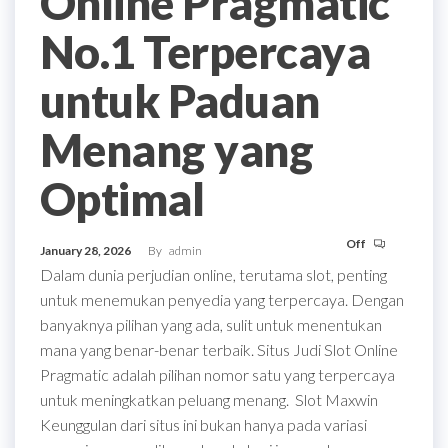
Online Pragmatic
No.1 Terpercaya
untuk Paduan
Menang yang
Optimal
Off
January 28, 2026
By
admin
Dalam dunia perjudian online, terutama slot, penting
untuk menemukan penyedia yang terpercaya. Dengan
banyaknya pilihan yang ada, sulit untuk menentukan
mana yang benar-benar terbaik. Situs Judi Slot Online
Pragmatic adalah pilihan nomor satu yang terpercaya
untuk meningkatkan peluang menang. Slot Maxwin
Keunggulan dari situs ini bukan hanya pada variasi