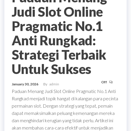
Judi Slot Online
Pragmatic No.1
Anti Rungkad:
Strategi Terbaik
Untuk Sukses
Off
January 30, 2026
By
admin
Paduan Menang Judi Slot Online Pragmatic No.1 Anti
Rungkad menjadi topik hangat di kalangan para pecinta
permainan slot. Dengan strategi yang tepat, pemain
dapat memaksimalkan peluang kemenangan mereka
dan menghindari kerugian yang tidak perlu. Artikel ini
akan membahas cara-cara efektif untuk menjadikan