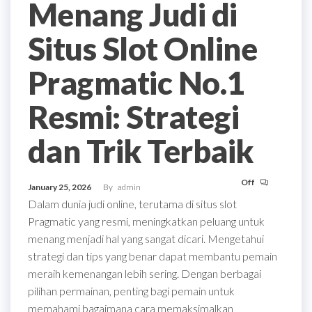
Menang Judi di
Situs Slot Online
Pragmatic No.1
Resmi: Strategi
dan Trik Terbaik
Off
January 25, 2026
By
admin
Dalam dunia judi online, terutama di situs slot
Pragmatic yang resmi, meningkatkan peluang untuk
menang menjadi hal yang sangat dicari. Mengetahui
strategi dan tips yang benar dapat membantu pemain
meraih kemenangan lebih sering. Dengan berbagai
pilihan permainan, penting bagi pemain untuk
memahami bagaimana cara memaksimalkan