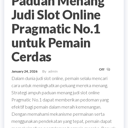
Paduan Menang
Judi Slot Online
Pragmatic No.1
untuk Pemain
Cerdas
Off
January 24, 2026
By
admin
Dalam dunia judi slot online, pemain selalu mencari
cara untuk meningkatkan peluang mereka menang.
Strategi ampuh paduan menang judi slot online
Pragmatic No.1 dapat memberikan pedoman yang
efektif bagi pemain dalam meraih kemenangan.
Dengan memahami mekanisme permainan serta
menggunakan pendekatan yang tepat, pemain dapat