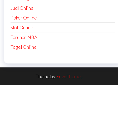
Judi Online
Poker Online
Slot Online
Taruhan NBA
Togel Online
Theme by
EnvoThemes