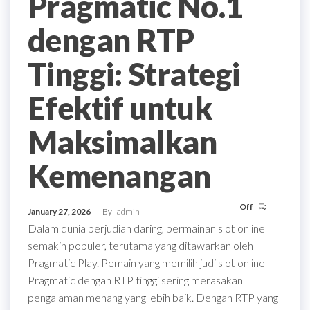
Pragmatic No.1
dengan RTP
Tinggi: Strategi
Efektif untuk
Maksimalkan
Kemenangan
Off
January 27, 2026
By
admin
Dalam dunia perjudian daring, permainan slot online
semakin populer, terutama yang ditawarkan oleh
Pragmatic Play. Pemain yang memilih judi slot online
Pragmatic dengan RTP tinggi sering merasakan
pengalaman menang yang lebih baik. Dengan RTP yang