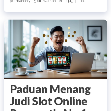
permainan yang ditawarkan, tetapi juga pada…
Paduan Menang
Judi Slot Online