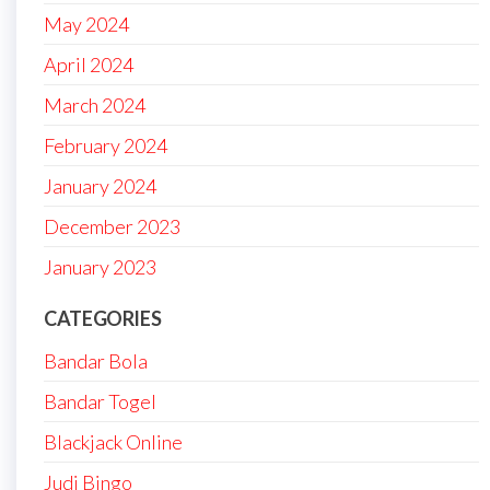
May 2024
April 2024
March 2024
February 2024
January 2024
December 2023
January 2023
CATEGORIES
Bandar Bola
Bandar Togel
Blackjack Online
Judi Bingo