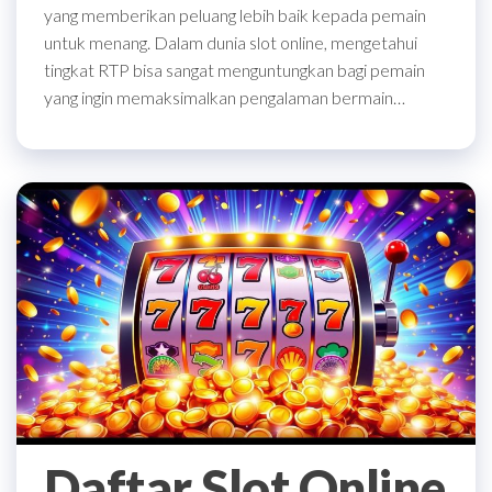
yang memberikan peluang lebih baik kepada pemain
untuk menang. Dalam dunia slot online, mengetahui
tingkat RTP bisa sangat menguntungkan bagi pemain
yang ingin memaksimalkan pengalaman bermain…
Daftar Slot Online