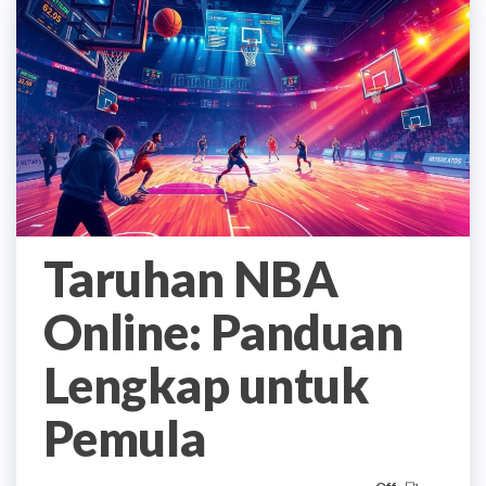
Taruhan NBA
Online: Panduan
Lengkap untuk
Pemula