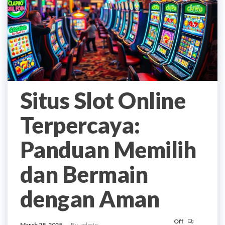
Situs Slot Online
Terpercaya:
Panduan Memilih
dan Bermain
dengan Aman
Off
March 28, 2025
By
admin