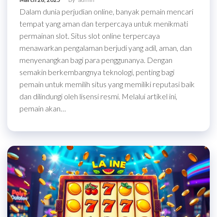
Dalam dunia perjudian online, banyak pemain mencari
tempat yang aman dan terpercaya untuk menikmati
permainan slot. Situs slot online terpercaya
menawarkan pengalaman berjudi yang adil, aman, dan
menyenangkan bagi para penggunanya. Dengan
semakin berkembangnya teknologi, penting bagi
pemain untuk memilih situs yang memiliki reputasi baik
dan dilindungi oleh lisensi resmi. Melalui artikel ini,
pemain akan…