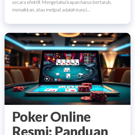
secara efektif. Mengetahui kapan harus bertaruh,
menaikkan, atau melipat adalah kunci…
Poker Online
Resmi: Panduan