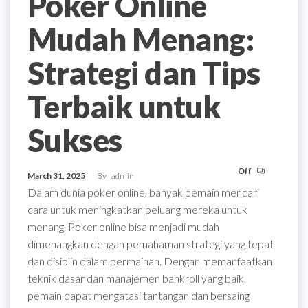
Poker Online
Mudah Menang:
Strategi dan Tips
Terbaik untuk
Sukses
Off
March 31, 2025
By
admin
Dalam dunia poker online, banyak pemain mencari
cara untuk meningkatkan peluang mereka untuk
menang. Poker online bisa menjadi mudah
dimenangkan dengan pemahaman strategi yang tepat
dan disiplin dalam permainan. Dengan memanfaatkan
teknik dasar dan manajemen bankroll yang baik,
pemain dapat mengatasi tantangan dan bersaing