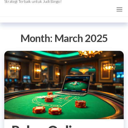
Strategi Terbaik untuk Judi Bingo!
Month:
March 2025