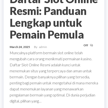
Resmi: Panduan
Lengkap untuk
Pemain Pemula
Off
March 24, 2025
By
admin
Munculnya platform bermain slot online telah
mengubah cara orang menikmati permainan kasino.
Daftar Slot Online Resmi adalah kunci untuk
menemukan situs yang terpercaya dan aman untuk
bermain. Dengan banyaknya pilihan yang tersedia,
penting bagi pemain untuk mengetahui di mana mereka
dapat menemukan layanan yang menawarkan
pengalaman bermain yang optimal. Di dunia perjudian
digital, pilihan yang…