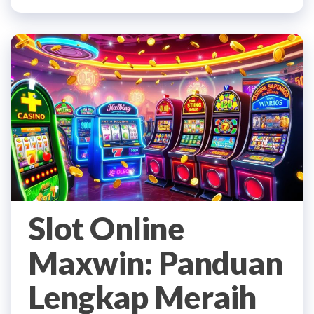
Slot Online
Maxwin: Panduan
Lengkap Meraih