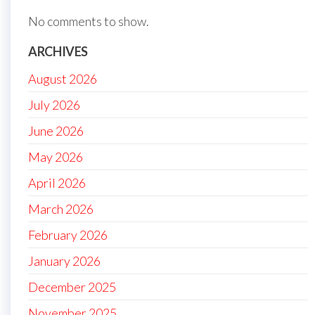
No comments to show.
ARCHIVES
August 2026
July 2026
June 2026
May 2026
April 2026
March 2026
February 2026
January 2026
December 2025
November 2025