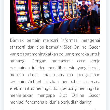
Banyak pemain mencari informasi mengenai
strategi dan tips bermain Slot Online Gacor
yang dapat meningkatkan peluang mereka untuk
menang. Dengan memahami cara kerja
permainan ini dan memilih mesin yang tepat,
mereka dapat memaksimalkan pengalaman
bermain. Artikel ini akan membahas cara-cara
efektif untuk meningkatkan peluang menang dan
menjelaskan mengapa Slot Online Gacor
menjadi fenomena di dunia perjudian daring.