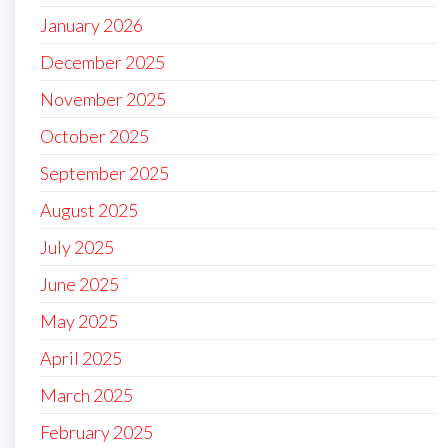
January 2026
December 2025
November 2025
October 2025
September 2025
August 2025
July 2025
June 2025
May 2025
April 2025
March 2025
February 2025