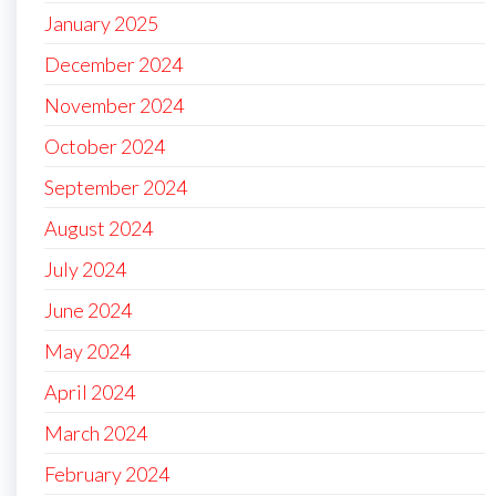
January 2025
December 2024
November 2024
October 2024
September 2024
August 2024
July 2024
June 2024
May 2024
April 2024
March 2024
February 2024