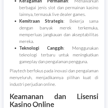
Keragaman Permainan
: Menawarkan
berbagai jenis slot dan permainan kasino
lainnya, termasuk live dealer games.
Kemitraan Strategis
: Bekerja sama
dengan banyak merek terkemuka,
memperluas jangkauan dan akseptabilitas
mereka.
Teknologi Canggih
: Menggunakan
teknologi terbaru untuk meningkatkan
gameplay dan pengalaman pengguna.
Playtech berfokus pada inovasi dan pengalaman
menyeluruh, menjadikannya pilihan kuat di
industri perjudian online.
Keamanan dan Lisensi
Kasino Online