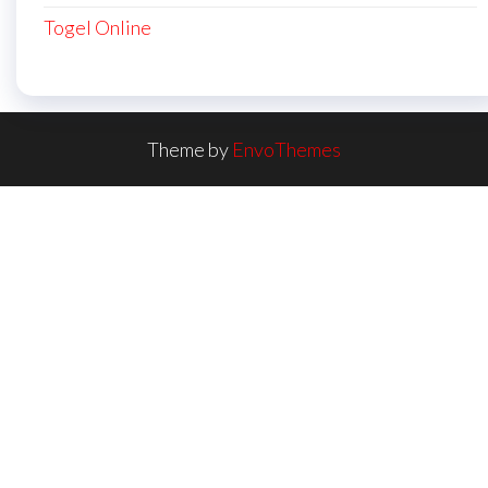
Togel Online
Theme by
EnvoThemes