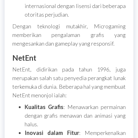
internasional dengan lisensi dari beberapa
otoritas perjudian.
Dengan teknologi mutakhir, Microgaming
memberikan pengalaman grafis yang
mengesankan dan gameplay yang responsif.
NetEnt
NetEnt, didirikan pada tahun 1996, juga
merupakan salah satu penyedia perangkat lunak
terkemuka di dunia. Beberapa hal yang membuat
NetEnt menonjol ialah:
Kualitas Grafis
: Menawarkan permainan
dengan grafis menawan dan animasi yang
halus.
Inovasi dalam Fitur
: Memperkenalkan