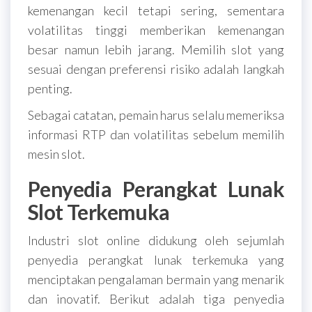
kemenangan kecil tetapi sering, sementara
volatilitas tinggi memberikan kemenangan
besar namun lebih jarang. Memilih slot yang
sesuai dengan preferensi risiko adalah langkah
penting.
Sebagai catatan, pemain harus selalu memeriksa
informasi RTP dan volatilitas sebelum memilih
mesin slot.
Penyedia Perangkat Lunak
Slot Terkemuka
Industri slot online didukung oleh sejumlah
penyedia perangkat lunak terkemuka yang
menciptakan pengalaman bermain yang menarik
dan inovatif. Berikut adalah tiga penyedia