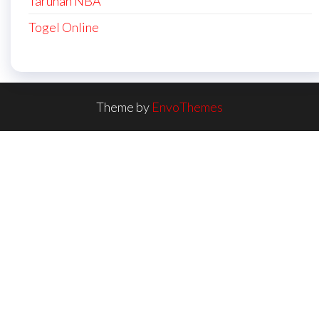
Taruhan NBA
Togel Online
Theme by
EnvoThemes