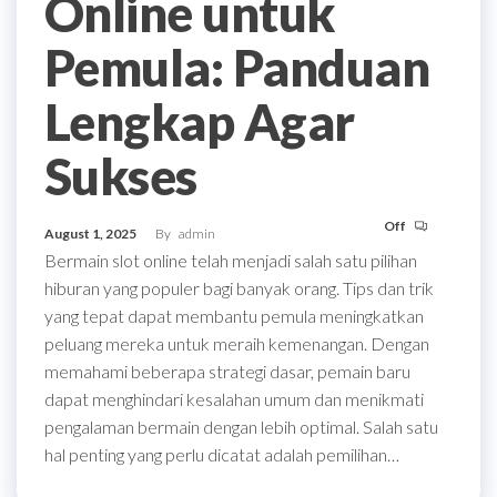
Online untuk
Pemula: Panduan
Lengkap Agar
Sukses
Off
August 1, 2025
By
admin
Bermain slot online telah menjadi salah satu pilihan
hiburan yang populer bagi banyak orang. Tips dan trik
yang tepat dapat membantu pemula meningkatkan
peluang mereka untuk meraih kemenangan. Dengan
memahami beberapa strategi dasar, pemain baru
dapat menghindari kesalahan umum dan menikmati
pengalaman bermain dengan lebih optimal. Salah satu
hal penting yang perlu dicatat adalah pemilihan…