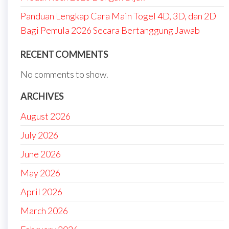
Panduan Lengkap Cara Main Togel 4D, 3D, dan 2D
Bagi Pemula 2026 Secara Bertanggung Jawab
RECENT COMMENTS
No comments to show.
ARCHIVES
August 2026
July 2026
June 2026
May 2026
April 2026
March 2026