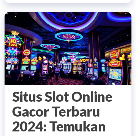
Situs Slot Online
Gacor Terbaru
2024: Temukan