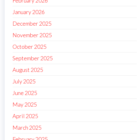
February 2026
January 2026
December 2025
November 2025
October 2025
September 2025
August 2025
July 2025
June 2025
May 2025
April 2025
March 2025
February 2025