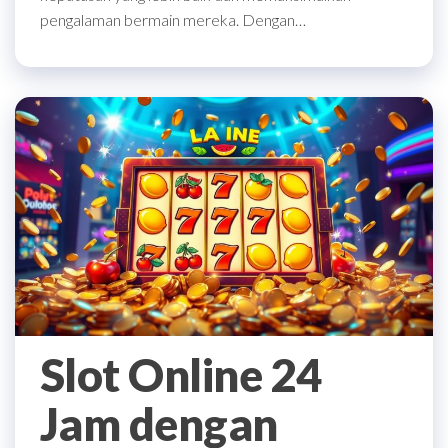
pengalaman bermain mereka. Dengan…
Slot Online 24
Jam dengan