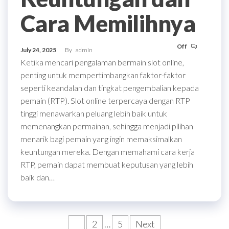
Cara Memilihnya
Off
July 24, 2025
By
admin
Ketika mencari pengalaman bermain slot online,
penting untuk mempertimbangkan faktor-faktor
seperti keandalan dan tingkat pengembalian kepada
pemain (RTP). Slot online terpercaya dengan RTP
tinggi menawarkan peluang lebih baik untuk
memenangkan permainan, sehingga menjadi pilihan
menarik bagi pemain yang ingin memaksimalkan
keuntungan mereka. Dengan memahami cara kerja
RTP, pemain dapat membuat keputusan yang lebih
baik dan…
Posts
1
2
…
5
Next