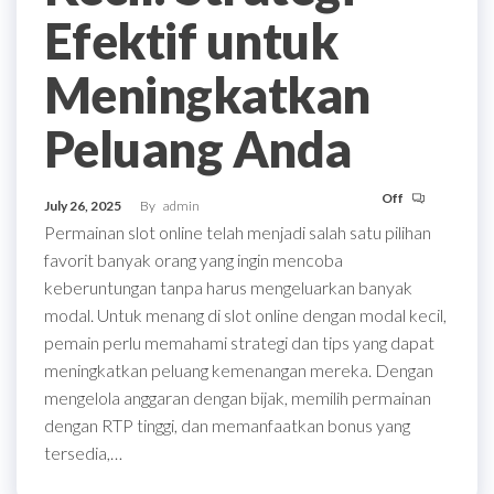
Efektif untuk
Meningkatkan
Peluang Anda
Off
July 26, 2025
By
admin
Permainan slot online telah menjadi salah satu pilihan
favorit banyak orang yang ingin mencoba
keberuntungan tanpa harus mengeluarkan banyak
modal. Untuk menang di slot online dengan modal kecil,
pemain perlu memahami strategi dan tips yang dapat
meningkatkan peluang kemenangan mereka. Dengan
mengelola anggaran dengan bijak, memilih permainan
dengan RTP tinggi, dan memanfaatkan bonus yang
tersedia,…