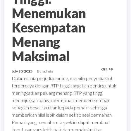
Menemukan
Kesempatan
Menang
Maksimal
Off
July 30, 2025
By
admin
Dalam dunia perjudian online, memilih penyedia slot
terpercaya dengan RTP tinggi sangatlah penting untuk
meningkatkan peluang menang. RTP yang tinggi
menunjukkan bahwa permainan memberi kembali
sebagian besar taruhan kepada pemain, sehingga
memberikan nilai lebih dalam setiap sesi permainan.
Pemain yang memahami aspek ini dapat membuat
keputusan yang lebih baik dan memaksimalkan