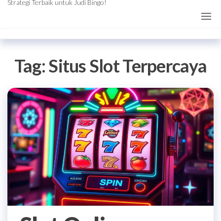
Strategi Terbaik untuk Judi Bingo!
Tag:
Situs Slot Terpercaya