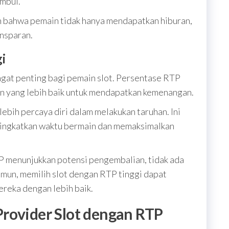
mbul.
 bahwa pemain tidak hanya mendapatkan hiburan,
nsparan.
i
gat penting bagi pemain slot. Persentase RTP
an yang lebih baik untuk mendapatkan kemenangan.
ebih percaya diri dalam melakukan taruhan. Ini
eningkatkan waktu bermain dan memaksimalkan
P menunjukkan potensi pengembalian, tidak ada
mun, memilih slot dengan RTP tinggi dapat
reka dengan lebih baik.
rovider Slot dengan RTP