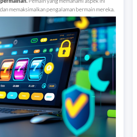
i permainan.
Pemain yang memahami aspek ini
k dan memaksimalkan pengalaman bermain mereka.