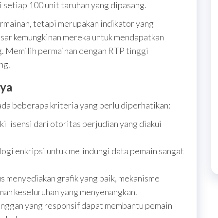
 setiap 100 unit taruhan yang dipasang.
ermainan, tetapi merupakan indikator yang
ar kemungkinan mereka untuk mendapatkan
g. Memilih permainan dengan RTP tinggi
ng.
aya
ada beberapa kriteria yang perlu diperhatikan:
ki lisensi dari otoritas perjudian yang diakui
ogi enkripsi untuk melindungi data pemain sangat
us menyediakan grafik yang baik, mekanisme
laman keseluruhan yang menyenangkan.
langgan yang responsif dapat membantu pemain