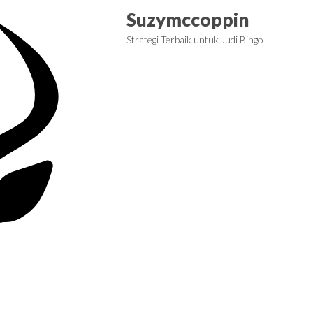
Suzymccoppin
Strategi Terbaik untuk Judi Bingo!