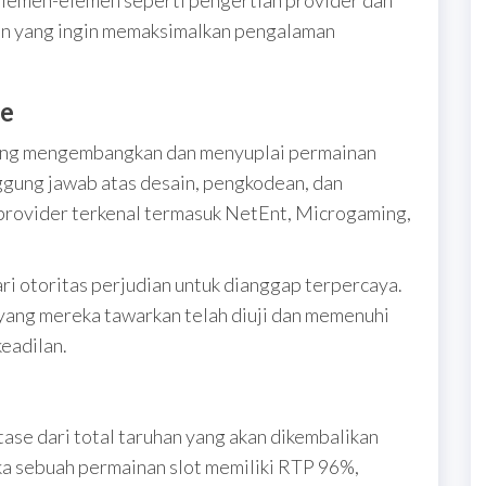
ain yang ingin memaksimalkan pengalaman
ne
 yang mengembangkan dan menyuplai permainan
ggung jawab atas desain, pengkodean, dan
provider terkenal termasuk NetEnt, Microgaming,
dari otoritas perjudian untuk dianggap terpercaya.
yang mereka tawarkan telah diuji dan memenuhi
eadilan.
tase dari total taruhan yang akan dikembalikan
ika sebuah permainan slot memiliki RTP 96%,