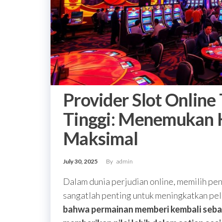
Provider Slot Onlin
Tinggi: Menemukan
Maksimal
July 30, 2025
By
admin
Dalam dunia perjudian online, memilih pe
sangatlah penting untuk meningkatkan pe
bahwa permainan memberi kembali seba