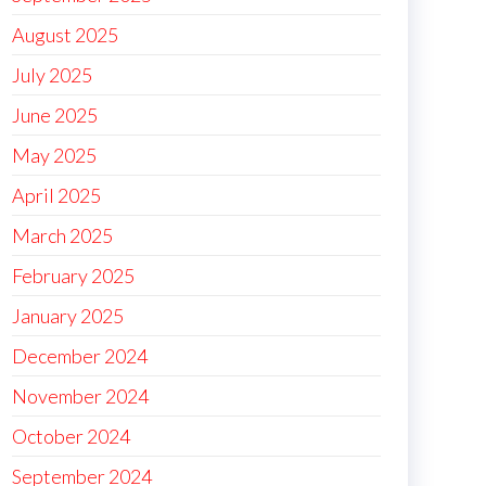
August 2025
July 2025
June 2025
May 2025
April 2025
March 2025
February 2025
January 2025
December 2024
November 2024
October 2024
September 2024