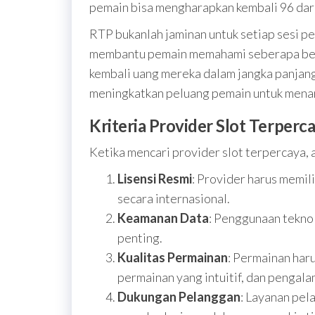
pemain bisa mengharapkan kembali 96 dari
RTP bukanlah jaminan untuk setiap sesi p
membantu pemain memahami seberapa bes
kembali uang mereka dalam jangka panjan
meningkatkan peluang pemain untuk mena
Kriteria Provider Slot Terperc
Ketika mencari provider slot terpercaya, 
Lisensi Resmi
: Provider harus memili
secara internasional.
Keamanan Data
: Penggunaan teknol
penting.
Kualitas Permainan
: Permainan har
permainan yang intuitif, dan penga
Dukungan Pelanggan
: Layanan pe