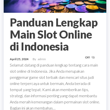
Panduan Lengkap
Main Slot Online
di Indonesia
Off
April 25, 2024
By
admin
Selamat datang di panduan lengkap tentang cara main
slot online di Indonesia. Jika Anda merupakan
penggemar game slot terbaik dan mencari situs judi
online terpercaya untuk bermain, Anda berada di
tempat yang tepat. Kami akan memberikan tips,
strategi, dan informasi penting yang dapat membantu
Anda meraih kemenangan dalam permainan slot online.
Bagian ini akan membahas…