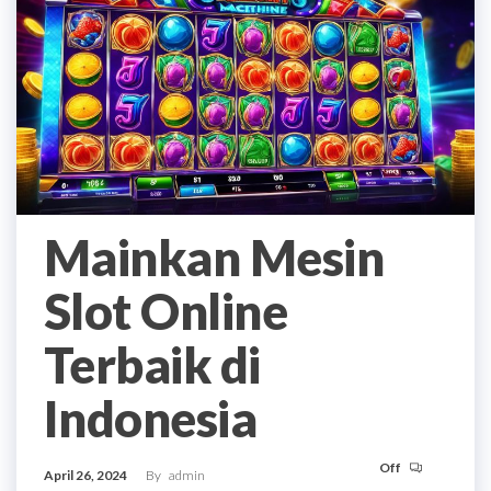
Mainkan Mesin
Slot Online
Terbaik di
Indonesia
Off
April 26, 2024
By
admin