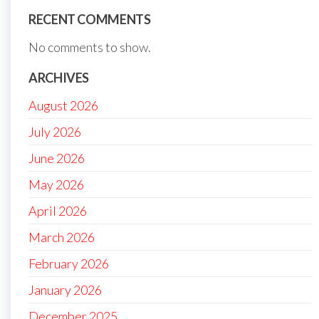
RECENT COMMENTS
No comments to show.
ARCHIVES
August 2026
July 2026
June 2026
May 2026
April 2026
March 2026
February 2026
January 2026
December 2025