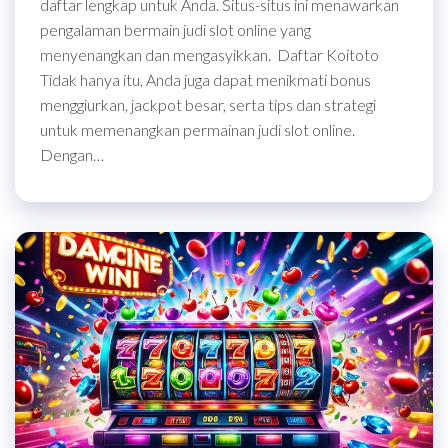
daftar lengkap untuk Anda. Situs-situs ini menawarkan
pengalaman bermain judi slot online yang
menyenangkan dan mengasyikkan. Daftar Koitoto
Tidak hanya itu, Anda juga dapat menikmati bonus
menggiurkan, jackpot besar, serta tips dan strategi
untuk memenangkan permainan judi slot online.
Dengan…