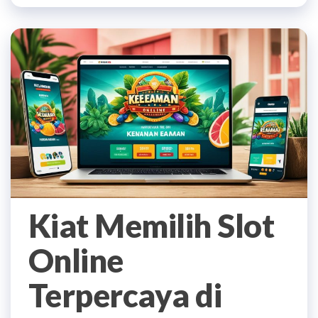
Kiat Memilih Slot
Online
Terpercaya di