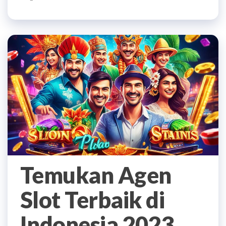
Temukan Agen
Slot Terbaik di
Indonesia 2023