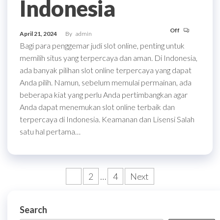
Indonesia
Off
April 21, 2024
By
admin
Bagi para penggemar judi slot online, penting untuk
memilih situs yang terpercaya dan aman. Di Indonesia,
ada banyak pilihan slot online terpercaya yang dapat
Anda pilih. Namun, sebelum memulai permainan, ada
beberapa kiat yang perlu Anda pertimbangkan agar
Anda dapat menemukan slot online terbaik dan
terpercaya di Indonesia. Keamanan dan Lisensi Salah
satu hal pertama…
Posts
1
2
…
4
Next
pagination
Search