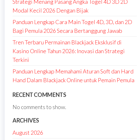
Strategi Menang Pasang Angka Togel 4D 3D 2D
Modal Kecil 2026 Dengan Bijak
Panduan Lengkap Cara Main Togel 4D, 3D, dan 2D
Bagi Pemula 2026 Secara Bertanggung Jawab
Tren Terbaru Permainan Blackjack Eksklusif di
Kasino Online Tahun 2026: Inovasi dan Strategi
Terkini
Panduan Lengkap Memahami Aturan Soft dan Hard
Hand Dalam Blackjack Online untuk Pemain Pemula
RECENT COMMENTS
No comments to show.
ARCHIVES
August 2026