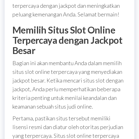
terpercaya dengan jackpot dan meningkatkan
peluang kemenangan Anda. Selamat bermain!
Memilih Situs Slot Online
Terpercaya dengan Jackpot
Besar
Bagian ini akan membantu Anda dalam memilih
situs slot online terpercaya yang menyediakan
jackpot besar. Ketika mencari situs slot dengan
jackpot, Anda perlu memperhatikan beberapa
kriteria penting untuk menilai keandalan dan
keamanan sebuah situs judi online.
Pertama, pastikan situs tersebut memiliki
lisensi resmi dan diatur oleh otoritas perjudian
yang terpercaya. Situs slot online terpercaya