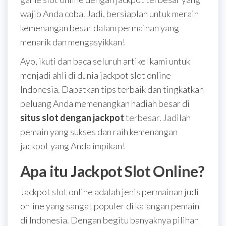
wajib Anda coba. Jadi, bersiaplah untuk meraih
kemenangan besar dalam permainan yang
menarik dan mengasyikkan!
Ayo, ikuti dan baca seluruh artikel kami untuk
menjadi ahli di dunia jackpot slot online
Indonesia. Dapatkan tips terbaik dan tingkatkan
peluang Anda memenangkan hadiah besar di
situs slot dengan jackpot
terbesar. Jadilah
pemain yang sukses dan raih kemenangan
jackpot yang Anda impikan!
Apa itu Jackpot Slot Online?
Jackpot slot online adalah jenis permainan judi
online yang sangat populer di kalangan pemain
di Indonesia. Dengan begitu banyaknya pilihan