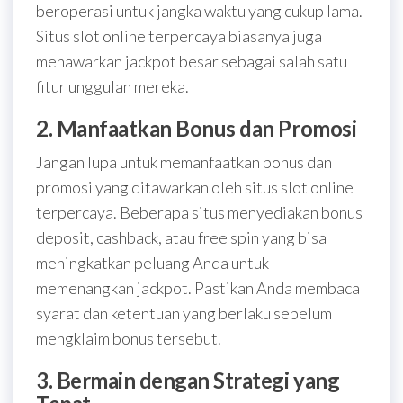
beroperasi untuk jangka waktu yang cukup lama.
Situs slot online terpercaya biasanya juga
menawarkan jackpot besar sebagai salah satu
fitur unggulan mereka.
2. Manfaatkan Bonus dan Promosi
Jangan lupa untuk memanfaatkan bonus dan
promosi yang ditawarkan oleh situs slot online
terpercaya. Beberapa situs menyediakan bonus
deposit, cashback, atau free spin yang bisa
meningkatkan peluang Anda untuk
memenangkan jackpot. Pastikan Anda membaca
syarat dan ketentuan yang berlaku sebelum
mengklaim bonus tersebut.
3. Bermain dengan Strategi yang