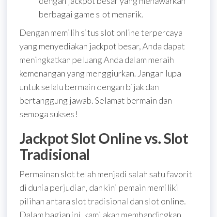
dengan jackpot besar yang menawarkan
berbagai game slot menarik.
Dengan memilih situs slot online terpercaya
yang menyediakan jackpot besar, Anda dapat
meningkatkan peluang Anda dalam meraih
kemenangan yang menggiurkan. Jangan lupa
untuk selalu bermain dengan bijak dan
bertanggung jawab. Selamat bermain dan
semoga sukses!
Jackpot Slot Online vs. Slot
Tradisional
Permainan slot telah menjadi salah satu favorit
di dunia perjudian, dan kini pemain memiliki
pilihan antara slot tradisional dan slot online.
Dalam bagian ini, kami akan membandingkan