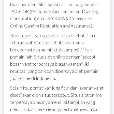
biasanya memiliki lisensi dari lembaga seperti
PAGCOR (Philippine Amusement and Gaming
Corporation) atau eCOGRA (eCommerce
Online Gaming Regulation and Assurance).
Kedua, periksa reputasi situs tersebut. Cari
tahu apakah situs tersebut sudah lama
beroperasi dan memiliki ulasan positif dari
pemain lain. Situs slot online dengan jackpot
besar yang terpercaya biasanya memiliki
reputasi yang baik dan dipercaya oleh pemain
judi online di Indonesia.
Selain itu, perhatikan juga fitur dan layanan yang
disediakan oleh situs tersebut. Situs slot online
terpercaya biasanya memiliki tampilan yang
menarik dan user-friendly, serta menyediakan