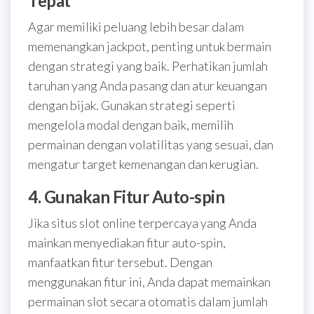
Tepat
Agar memiliki peluang lebih besar dalam
memenangkan jackpot, penting untuk bermain
dengan strategi yang baik. Perhatikan jumlah
taruhan yang Anda pasang dan atur keuangan
dengan bijak. Gunakan strategi seperti
mengelola modal dengan baik, memilih
permainan dengan volatilitas yang sesuai, dan
mengatur target kemenangan dan kerugian.
4. Gunakan Fitur Auto-spin
Jika situs slot online terpercaya yang Anda
mainkan menyediakan fitur auto-spin,
manfaatkan fitur tersebut. Dengan
menggunakan fitur ini, Anda dapat memainkan
permainan slot secara otomatis dalam jumlah