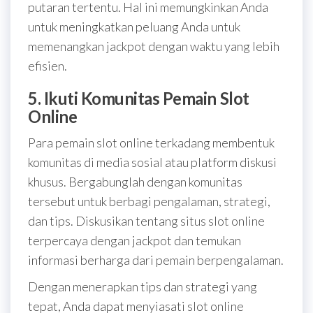
putaran tertentu. Hal ini memungkinkan Anda
untuk meningkatkan peluang Anda untuk
memenangkan jackpot dengan waktu yang lebih
efisien.
5. Ikuti Komunitas Pemain Slot
Online
Para pemain slot online terkadang membentuk
komunitas di media sosial atau platform diskusi
khusus. Bergabunglah dengan komunitas
tersebut untuk berbagi pengalaman, strategi,
dan tips. Diskusikan tentang situs slot online
terpercaya dengan jackpot dan temukan
informasi berharga dari pemain berpengalaman.
Dengan menerapkan tips dan strategi yang
tepat, Anda dapat menyiasati slot online