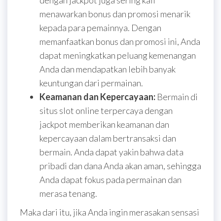
menawarkan bonus dan promosi menarik
kepada para pemainnya. Dengan
memanfaatkan bonus dan promosi ini, Anda
dapat meningkatkan peluang kemenangan
Anda dan mendapatkan lebih banyak
keuntungan dari permainan.
Keamanan dan Kepercayaan:
Bermain di
situs slot online terpercaya dengan
jackpot memberikan keamanan dan
kepercayaan dalam bertransaksi dan
bermain. Anda dapat yakin bahwa data
pribadi dan dana Anda akan aman, sehingga
Anda dapat fokus pada permainan dan
merasa tenang.
Maka dari itu, jika Anda ingin merasakan sensasi