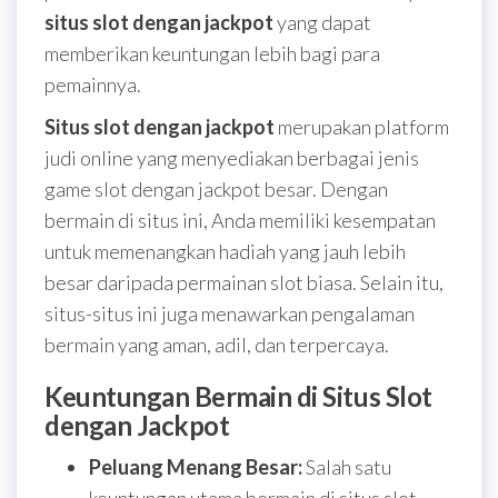
situs slot dengan jackpot
yang dapat
memberikan keuntungan lebih bagi para
pemainnya.
Situs slot dengan jackpot
merupakan platform
judi online yang menyediakan berbagai jenis
game slot dengan jackpot besar. Dengan
bermain di situs ini, Anda memiliki kesempatan
untuk memenangkan hadiah yang jauh lebih
besar daripada permainan slot biasa. Selain itu,
situs-situs ini juga menawarkan pengalaman
bermain yang aman, adil, dan terpercaya.
Keuntungan Bermain di Situs Slot
dengan Jackpot
Peluang Menang Besar:
Salah satu
keuntungan utama bermain di situs slot