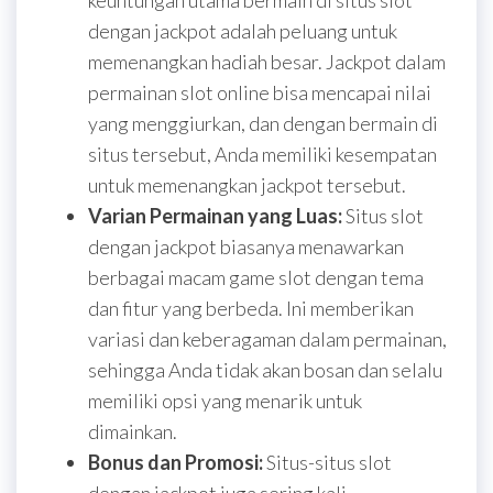
dengan jackpot adalah peluang untuk
memenangkan hadiah besar. Jackpot dalam
permainan slot online bisa mencapai nilai
yang menggiurkan, dan dengan bermain di
situs tersebut, Anda memiliki kesempatan
untuk memenangkan jackpot tersebut.
Varian Permainan yang Luas:
Situs slot
dengan jackpot biasanya menawarkan
berbagai macam game slot dengan tema
dan fitur yang berbeda. Ini memberikan
variasi dan keberagaman dalam permainan,
sehingga Anda tidak akan bosan dan selalu
memiliki opsi yang menarik untuk
dimainkan.
Bonus dan Promosi:
Situs-situs slot
dengan jackpot juga sering kali