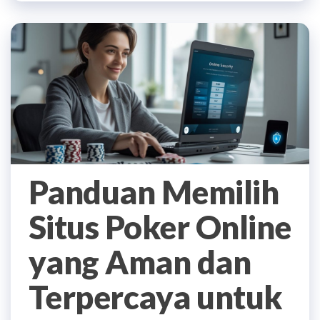
Panduan Memilih
Situs Poker Online
yang Aman dan
Terpercaya untuk