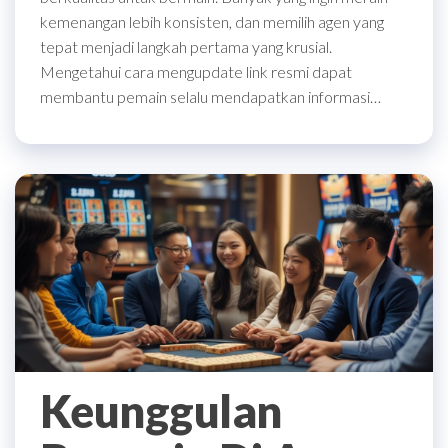
kemenangan lebih konsisten, dan memilih agen yang
tepat menjadi langkah pertama yang krusial.
Mengetahui cara mengupdate link resmi dapat
membantu pemain selalu mendapatkan informasi…
Keunggulan