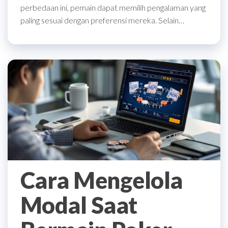
perbedaan ini, pemain dapat memilih pengalaman yang
paling sesuai dengan preferensi mereka. Selain…
Cara Mengelola
Modal Saat