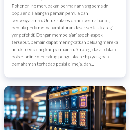
Poker online merupakan permainan yang semakin
populer di kalangan pemain pemula dan
berpengalaman. Untuk sukses dalam permainan ini,
pemula perlu memahami aturan dasar serta strategi
yang efektif. Dengan mempelajari aspek-aspek
tersebut, pemain dapat meningkatkan peluang mereka
untuk memenangkan permainan. Strategi dasar dalam
poker online mencakup pengelolaan chip yang baik,
pemahaman terhadap posisi di meja, dan…