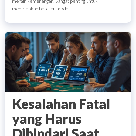
meraih kemenangan. Sangat penting untuk
menetapkan batasan modal…
Kesalahan Fatal
yang Harus
Dihindari Saat