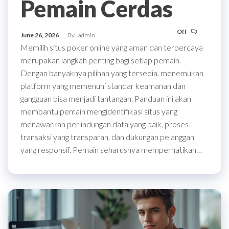
Pemain Cerdas
Off
June 26, 2026
By
admin
Memilih situs poker online yang aman dan terpercaya
merupakan langkah penting bagi setiap pemain.
Dengan banyaknya pilihan yang tersedia, menemukan
platform yang memenuhi standar keamanan dan
gangguan bisa menjadi tantangan. Panduan ini akan
membantu pemain mengidentifikasi situs yang
menawarkan perlindungan data yang baik, proses
transaksi yang transparan, dan dukungan pelanggan
yang responsif. Pemain seharusnya memperhatikan…