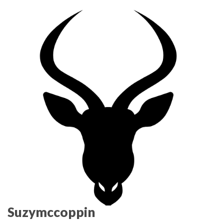
Skip
to
the
content
Suzymccoppin