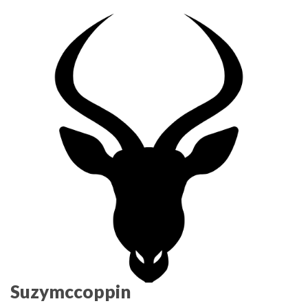
Skip
to
the
content
Suzymccoppin