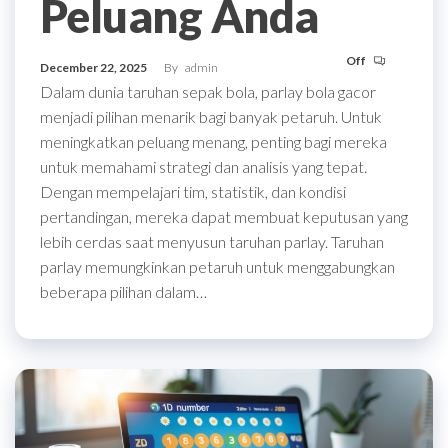
Peluang Anda
Off
December 22, 2025
By
admin
Dalam dunia taruhan sepak bola, parlay bola gacor
menjadi pilihan menarik bagi banyak petaruh. Untuk
meningkatkan peluang menang, penting bagi mereka
untuk memahami strategi dan analisis yang tepat.
Dengan mempelajari tim, statistik, dan kondisi
pertandingan, mereka dapat membuat keputusan yang
lebih cerdas saat menyusun taruhan parlay. Taruhan
parlay memungkinkan petaruh untuk menggabungkan
beberapa pilihan dalam…