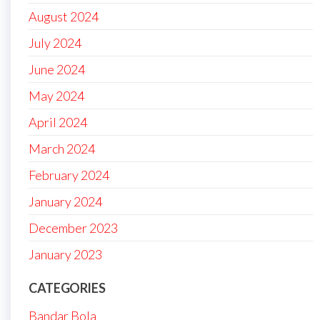
August 2024
July 2024
June 2024
May 2024
April 2024
March 2024
February 2024
January 2024
December 2023
January 2023
CATEGORIES
Bandar Bola