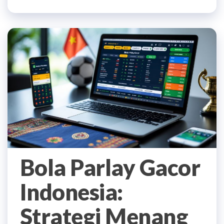
Bola Parlay Gacor
Indonesia:
Strategi Menang