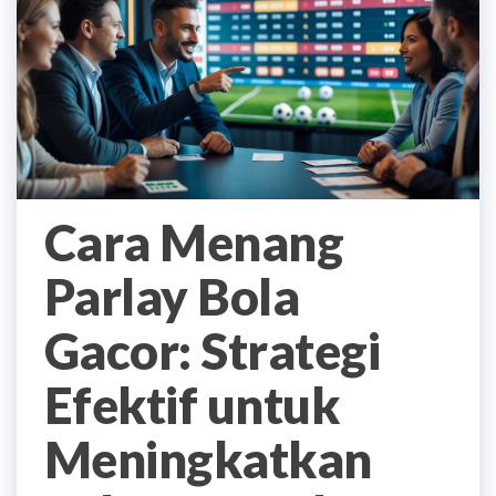
Cara Menang
Parlay Bola
Gacor: Strategi
Efektif untuk
Meningkatkan