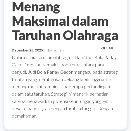
Menang
Maksimal dalam
Taruhan Olahraga
Off
December 28, 2025
By
admin
Dalam dunia taruhan olahraga, istilah “Judi Bola Parlay
Gacor” menjadi semakin populer di antara para
penjudi. Judi Bola Parlay Gacor mengacu pada strategi
taruhan yang memberikan peluang lebih tinggi untuk
menang melalui kombinasi beberapa pertandingan
dalam satu taruhan. Strategi ini menarik perhatian
karena menawarkan potensi keuntungan yang lebih
besar dibandingkan dengan taruhan tunggal. Dengan
pemahaman…