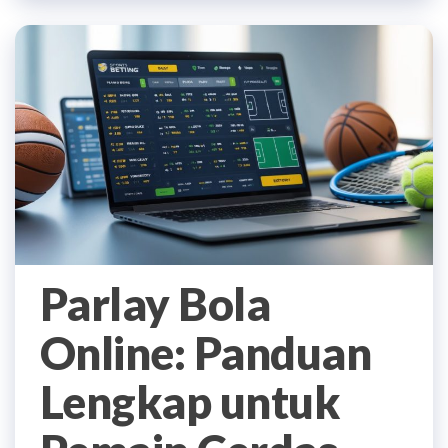
Parlay Bola
Online: Panduan
Lengkap untuk