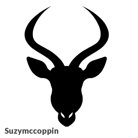
Skip
to
the
content
Suzymccoppin