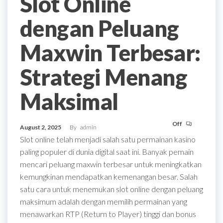
Slot Online
dengan Peluang
Maxwin Terbesar:
Strategi Menang
Maksimal
Off
August 2, 2025
By
admin
Slot online telah menjadi salah satu permainan kasino
paling populer di dunia digital saat ini. Banyak pemain
mencari peluang maxwin terbesar untuk meningkatkan
kemungkinan mendapatkan kemenangan besar. Salah
satu cara untuk menemukan slot online dengan peluang
maksimum adalah dengan memilih permainan yang
menawarkan RTP (Return to Player) tinggi dan bonus