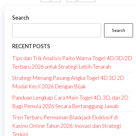
pagination
Search
Search
RECENT POSTS
Tips dan Trik Analisis Paito Warna Togel 4D/3D/2D
Terbaru 2026 untuk Strategi Lebih Terarah
Strategi Menang Pasang Angka Togel 4D 3D 2D
Modal Kecil 2026 Dengan Bijak
Panduan Lengkap Cara Main Togel 4D, 3D, dan 2D
Bagi Pemula 2026 Secara Bertanggung Jawab
Tren Terbaru Permainan Blackjack Eksklusif di
Kasino Online Tahun 2026: Inovasi dan Strategi
Terkini