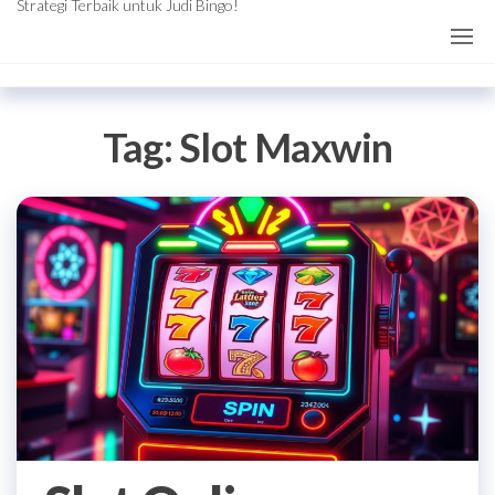
Strategi Terbaik untuk Judi Bingo!
Tag:
Slot Maxwin