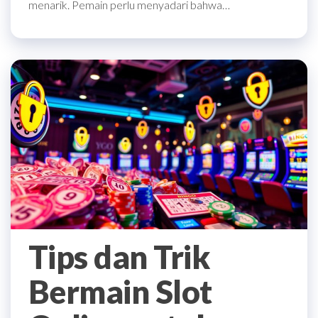
menarik. Pemain perlu menyadari bahwa…
Tips dan Trik
Bermain Slot