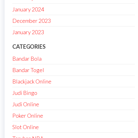
January 2024
December 2023
January 2023
CATEGORIES
Bandar Bola
Bandar Togel
Blackjack Online
Judi Bingo
Judi Online
Poker Online
Slot Online