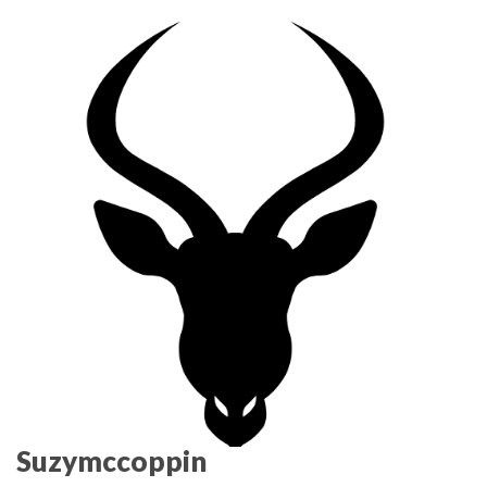
Skip
to
the
content
Suzymccoppin