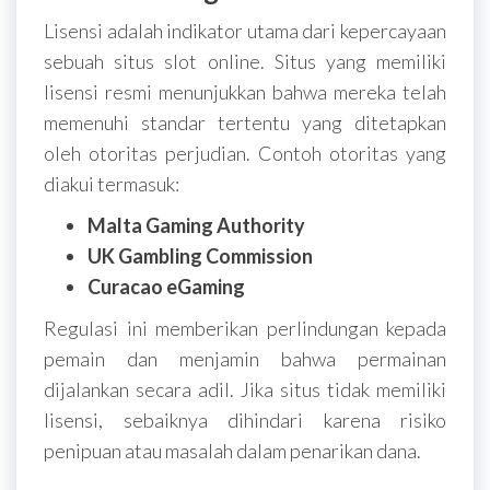
Lisensi adalah indikator utama dari kepercayaan
sebuah situs slot online. Situs yang memiliki
lisensi resmi menunjukkan bahwa mereka telah
memenuhi standar tertentu yang ditetapkan
oleh otoritas perjudian. Contoh otoritas yang
diakui termasuk:
Malta Gaming Authority
UK Gambling Commission
Curacao eGaming
Regulasi ini memberikan perlindungan kepada
pemain dan menjamin bahwa permainan
dijalankan secara adil. Jika situs tidak memiliki
lisensi, sebaiknya dihindari karena risiko
penipuan atau masalah dalam penarikan dana.