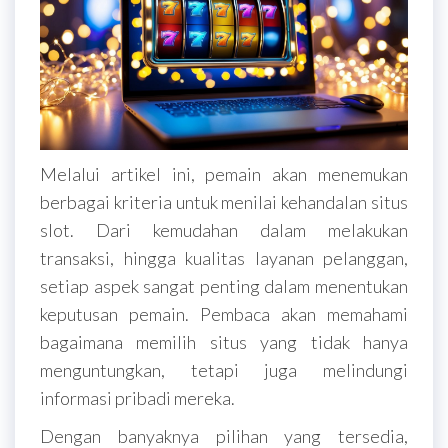
Melalui artikel ini, pemain akan menemukan
berbagai kriteria untuk menilai kehandalan situs
slot. Dari kemudahan dalam melakukan
transaksi, hingga kualitas layanan pelanggan,
setiap aspek sangat penting dalam menentukan
keputusan pemain. Pembaca akan memahami
bagaimana memilih situs yang tidak hanya
menguntungkan, tetapi juga melindungi
informasi pribadi mereka.
Dengan banyaknya pilihan yang tersedia,