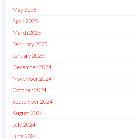
May 2025
April 2025
March 2025
February 2025
January 2025
December 2024
November 2024
October 2024
September 2024
August 2024
July 2024
June 2024