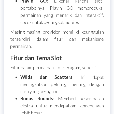
Play’n GO
: Dikenal karena slot-
portabelnya, Play’n GO memproduksi
permainan yang menarik dan interaktif,
cocok untuk perangkat mobile.
Masing-masing provider memiliki keunggulan
tersendiri dalam fitur dan mekanisme
permainan.
Fitur dan Tema Slot
Fitur dalam permainan slot beragam, seperti:
Wilds dan Scatters
: Ini dapat
meningkatkan peluang menang dengan
cara yang beragam.
Bonus Rounds
: Memberi kesempatan
ekstra untuk mendapatkan kemenangan
lebih besar.