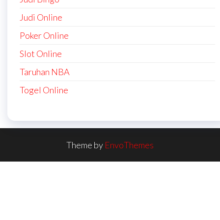
Judi Online
Poker Online
Slot Online
Taruhan NBA
Togel Online
Theme by
EnvoThemes