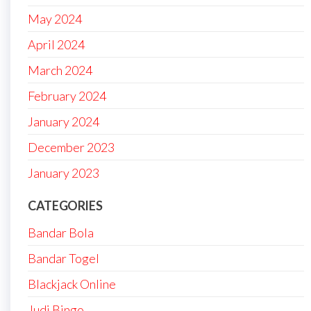
May 2024
April 2024
March 2024
February 2024
January 2024
December 2023
January 2023
CATEGORIES
Bandar Bola
Bandar Togel
Blackjack Online
Judi Bingo