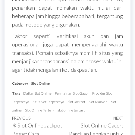
penarikan dapat memakan waktu mulai dari
beberapa jam hingga beberapa hari, tergantung
pada metode yang digunakan.
Faktor seperti verifikasi akun dan jam
operasional juga dapat mempengaruhi waktu
transaksi. Pemain sebaiknya memilih situs yang
menjanjikan transparansi dalam proses waktu ini
agar tidak mengalami ketidakpastian.
Category
Slot Online
Tags
Daftar Slot Online
Permainan Slot Gacor
Provider Slot
Terpercaya
Situs Slot Terpercaya
Slot Jackpot
Slot Maxwin
slot
online
Slot Online Terbaik
slot online terbaru
Post
Previous
PREVIOUS
NEXT
Next
Slot Online Jackpot
Slot Online Gacor:
navigation
Post
Post
Besar: Cara
Panduan Lengkap untuk