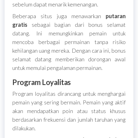
sebelum dapat menarik kemenangan.
Beberapa situs juga menawarkan
putaran
gratis
sebagai bagian dari bonus selamat
datang. Ini memungkinkan pemain untuk
mencoba berbagai permainan tanpa risiko
kehilangan uang mereka. Dengan cara ini, bonus
selamat datang memberikan dorongan awal
untuk memulai pengalaman permainan.
Program Loyalitas
Program loyalitas dirancang untuk menghargai
pemain yang sering bermain. Pemain yang aktif
akan mendapatkan poin atau status khusus
berdasarkan frekuensi dan jumlah taruhan yang
dilakukan.