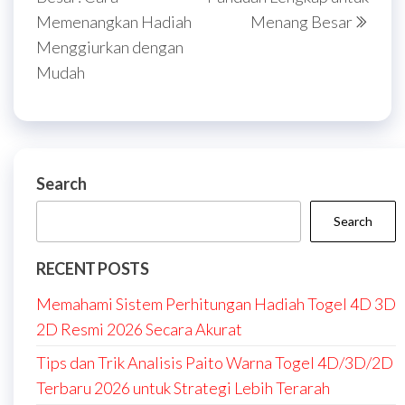
Memenangkan Hadiah
Menang Besar
Menggiurkan dengan
Mudah
Search
Search
RECENT POSTS
Memahami Sistem Perhitungan Hadiah Togel 4D 3D
2D Resmi 2026 Secara Akurat
Tips dan Trik Analisis Paito Warna Togel 4D/3D/2D
Terbaru 2026 untuk Strategi Lebih Terarah