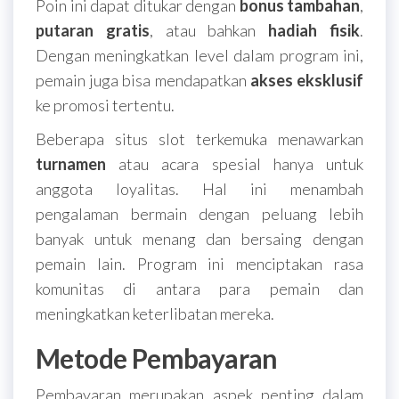
Poin ini dapat ditukar dengan
bonus tambahan
,
putaran gratis
, atau bahkan
hadiah fisik
.
Dengan meningkatkan level dalam program ini,
pemain juga bisa mendapatkan
akses eksklusif
ke promosi tertentu.
Beberapa situs slot terkemuka menawarkan
turnamen
atau acara spesial hanya untuk
anggota loyalitas. Hal ini menambah
pengalaman bermain dengan peluang lebih
banyak untuk menang dan bersaing dengan
pemain lain. Program ini menciptakan rasa
komunitas di antara para pemain dan
meningkatkan keterlibatan mereka.
Metode Pembayaran
Pembayaran merupakan aspek penting dalam