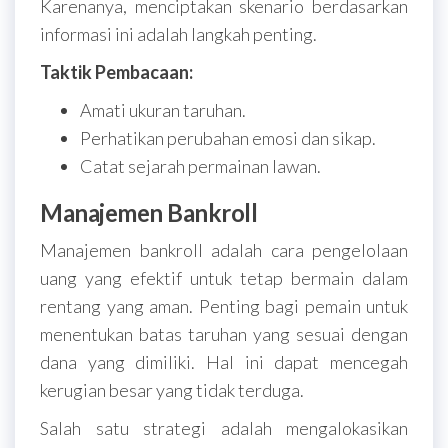
Karenanya, menciptakan skenario berdasarkan
informasi ini adalah langkah penting.
Taktik Pembacaan:
Amati ukuran taruhan.
Perhatikan perubahan emosi dan sikap.
Catat sejarah permainan lawan.
Manajemen Bankroll
Manajemen bankroll adalah cara pengelolaan
uang yang efektif untuk tetap bermain dalam
rentang yang aman. Penting bagi pemain untuk
menentukan batas taruhan yang sesuai dengan
dana yang dimiliki. Hal ini dapat mencegah
kerugian besar yang tidak terduga.
Salah satu strategi adalah mengalokasikan