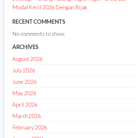
Modal Kecil 2026 Dengan Bijak
RECENT COMMENTS
No comments to show.
ARCHIVES
August 2026
July 2026
June 2026
May 2026
April 2026
March 2026
February 2026