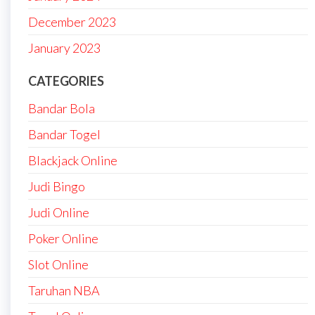
December 2023
January 2023
CATEGORIES
Bandar Bola
Bandar Togel
Blackjack Online
Judi Bingo
Judi Online
Poker Online
Slot Online
Taruhan NBA