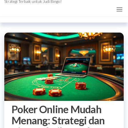
Strategi Terbaik untuk Judi Bingo!
Poker Online Mudah
Menang: Strategi dan