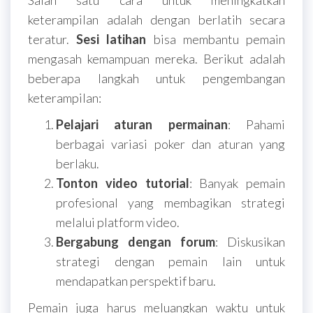
keterampilan adalah dengan berlatih secara
teratur.
Sesi latihan
bisa membantu pemain
mengasah kemampuan mereka. Berikut adalah
beberapa langkah untuk pengembangan
keterampilan:
Pelajari aturan permainan
: Pahami
berbagai variasi poker dan aturan yang
berlaku.
Tonton video tutorial
: Banyak pemain
profesional yang membagikan strategi
melalui platform video.
Bergabung dengan forum
: Diskusikan
strategi dengan pemain lain untuk
mendapatkan perspektif baru.
Pemain juga harus meluangkan waktu untuk