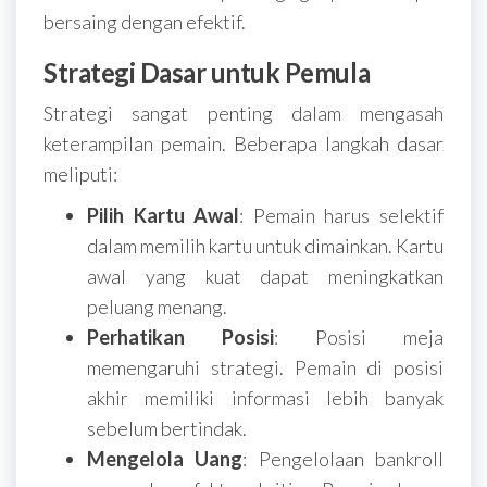
bersaing dengan efektif.
Strategi Dasar untuk Pemula
Strategi sangat penting dalam mengasah
keterampilan pemain. Beberapa langkah dasar
meliputi:
Pilih Kartu Awal
: Pemain harus selektif
dalam memilih kartu untuk dimainkan. Kartu
awal yang kuat dapat meningkatkan
peluang menang.
Perhatikan Posisi
: Posisi meja
memengaruhi strategi. Pemain di posisi
akhir memiliki informasi lebih banyak
sebelum bertindak.
Mengelola Uang
: Pengelolaan bankroll