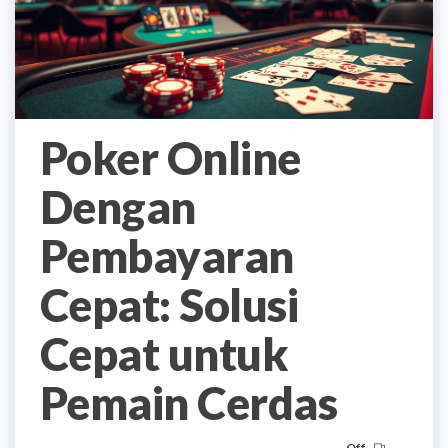
Poker Online
Dengan
Pembayaran
Cepat: Solusi
Cepat untuk
Pemain Cerdas
Off