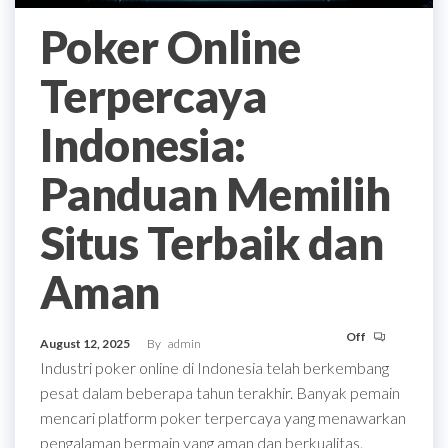
Poker Online
Terpercaya
Indonesia:
Panduan Memilih
Situs Terbaik dan
Aman
Off
August 12, 2025
By
admin
Industri poker online di Indonesia telah berkembang
pesat dalam beberapa tahun terakhir. Banyak pemain
mencari platform poker terpercaya yang menawarkan
pengalaman bermain yang aman dan berkualitas.