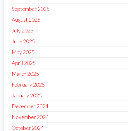
September 2025
August 2025
July 2025
June 2025
May 2025
April 2025
March 2025
February 2025
January 2025
December 2024
November 2024
October 2024