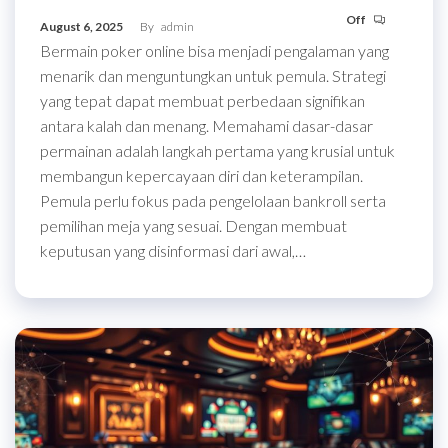
Off
August 6, 2025
By
admin
Bermain poker online bisa menjadi pengalaman yang
menarik dan menguntungkan untuk pemula. Strategi
yang tepat dapat membuat perbedaan signifikan
antara kalah dan menang. Memahami dasar-dasar
permainan adalah langkah pertama yang krusial untuk
membangun kepercayaan diri dan keterampilan.
Pemula perlu fokus pada pengelolaan bankroll serta
pemilihan meja yang sesuai. Dengan membuat
keputusan yang disinformasi dari awal,…