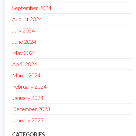
September 2024
August 2024
July 2024
June 2024
May 2024
April 2024
March 2024
February 2024
January 2024
December 2023
January 2023
CATEGORIES