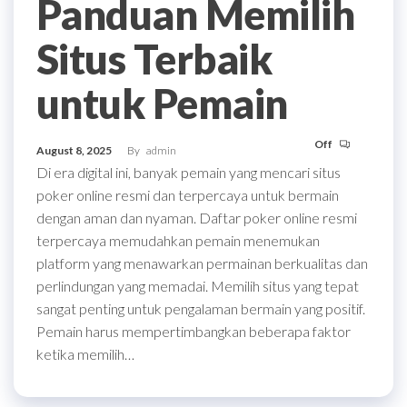
Panduan Memilih
Situs Terbaik
untuk Pemain
Off
August 8, 2025
By
admin
Di era digital ini, banyak pemain yang mencari situs
poker online resmi dan terpercaya untuk bermain
dengan aman dan nyaman. Daftar poker online resmi
terpercaya memudahkan pemain menemukan
platform yang menawarkan permainan berkualitas dan
perlindungan yang memadai. Memilih situs yang tepat
sangat penting untuk pengalaman bermain yang positif.
Pemain harus mempertimbangkan beberapa faktor
ketika memilih…