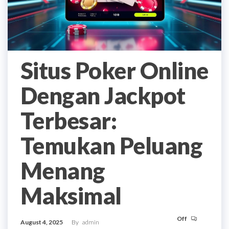
Situs Poker Online
Dengan Jackpot
Terbesar:
Temukan Peluang
Menang
Maksimal
Off
August 4, 2025
By
admin