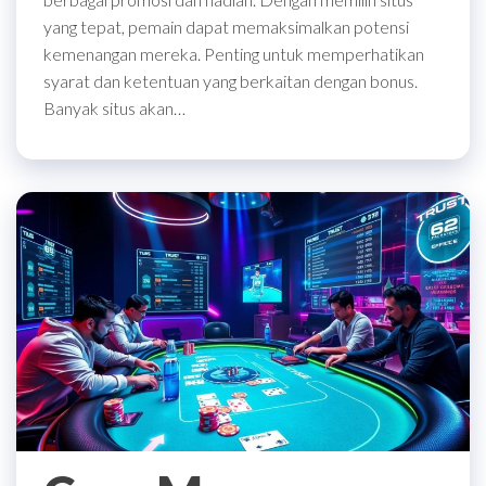
yang tepat, pemain dapat memaksimalkan potensi
kemenangan mereka. Penting untuk memperhatikan
syarat dan ketentuan yang berkaitan dengan bonus.
Banyak situs akan…