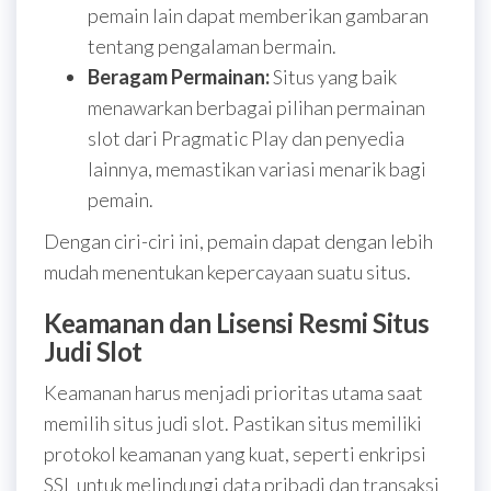
pemain lain dapat memberikan gambaran
tentang pengalaman bermain.
Beragam Permainan:
Situs yang baik
menawarkan berbagai pilihan permainan
slot dari Pragmatic Play dan penyedia
lainnya, memastikan variasi menarik bagi
pemain.
Dengan ciri-ciri ini, pemain dapat dengan lebih
mudah menentukan kepercayaan suatu situs.
Keamanan dan Lisensi Resmi Situs
Judi Slot
Keamanan harus menjadi prioritas utama saat
memilih situs judi slot. Pastikan situs memiliki
protokol keamanan yang kuat, seperti enkripsi
SSL untuk melindungi data pribadi dan transaksi