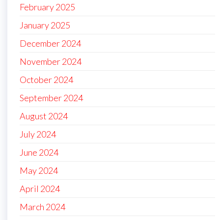
February 2025
January 2025
December 2024
November 2024
October 2024
September 2024
August 2024
July 2024
June 2024
May 2024
April 2024
March 2024