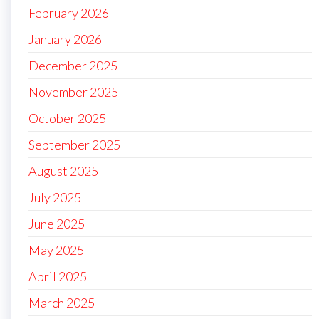
February 2026
January 2026
December 2025
November 2025
October 2025
September 2025
August 2025
July 2025
June 2025
May 2025
April 2025
March 2025