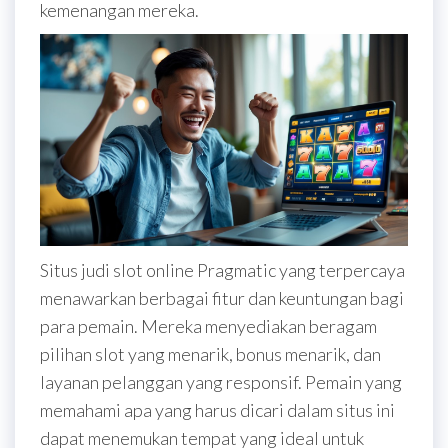
kemenangan mereka.
Situs judi slot online Pragmatic yang terpercaya
menawarkan berbagai fitur dan keuntungan bagi
para pemain. Mereka menyediakan beragam
pilihan slot yang menarik, bonus menarik, dan
layanan pelanggan yang responsif. Pemain yang
memahami apa yang harus dicari dalam situs ini
dapat menemukan tempat yang ideal untuk