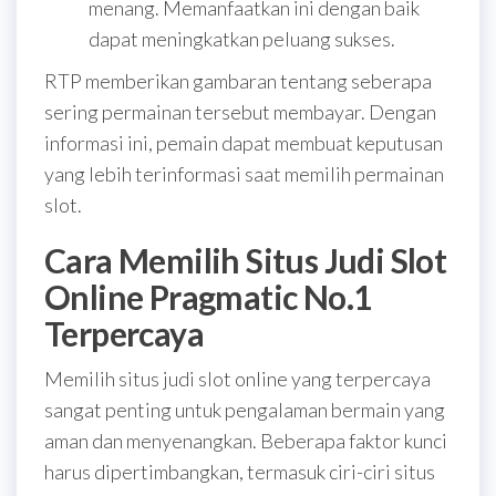
menang. Memanfaatkan ini dengan baik
dapat meningkatkan peluang sukses.
RTP memberikan gambaran tentang seberapa
sering permainan tersebut membayar. Dengan
informasi ini, pemain dapat membuat keputusan
yang lebih terinformasi saat memilih permainan
slot.
Cara Memilih Situs Judi Slot
Online Pragmatic No.1
Terpercaya
Memilih situs judi slot online yang terpercaya
sangat penting untuk pengalaman bermain yang
aman dan menyenangkan. Beberapa faktor kunci
harus dipertimbangkan, termasuk ciri-ciri situs