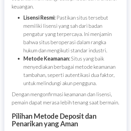
keuangan.
Lisensi Resmi:
Pastikan situs tersebut
memiliki lisensi yang sah dari badan
pengatur yang terpercaya. Ini menjamin
bahwa situs beroperasi dalam rangka
hukum dan mengikuti standar industri.
Metode Keamanan:
Situs yang baik
menyediakan berbagai metode keamanan
tambahan, seperti autentikasi dua faktor,
untuk melindungi akun pengguna.
Dengan mengonfirmasi keamanan dan lisensi,
pemain dapat merasa lebih tenang saat bermain.
Pilihan Metode Deposit dan
Penarikan yang Aman