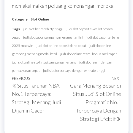
memaksimalkan peluang kemenangan mereka.
Category
Slot Online
Tags
judi slot bet receh rtp tinggi
judi slot deposit e-wallet proses
cepat
judi slot gacor gampang menang hari ini
judi slot gacor terbaru
2025 maxwin
judi slot online deposit dana cepat
judi slot online
gampang menang modal kecil
judi slot online resmi bonus melimpah
judi slot online rtp tinggi gampang menang
judi slot resmi dengan
pembayaran cepat
judi slot terpercaya dengan winrate tinggi
Post
Previous
PREVIOUS
NEXT
Next
Situs Taruhan NBA
Cara Menang Besar di
navigation
Post
Post
No.1 Terpercaya:
Situs Judi Slot Online
Strategi Menang Judi
Pragmatic No.1
Dijamin Gacor
Terpercaya Dengan
Strategi Efektif