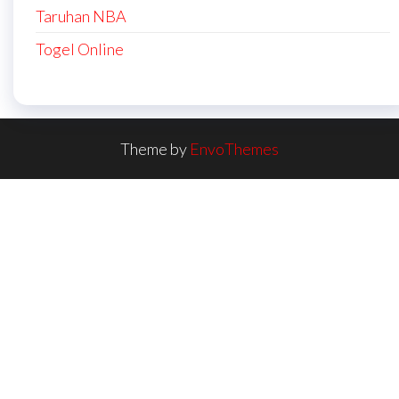
Taruhan NBA
Togel Online
Theme by
EnvoThemes