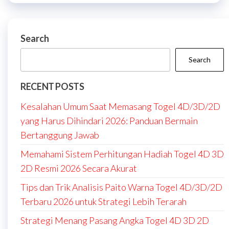
Search
Search
RECENT POSTS
Kesalahan Umum Saat Memasang Togel 4D/3D/2D
yang Harus Dihindari 2026: Panduan Bermain
Bertanggung Jawab
Memahami Sistem Perhitungan Hadiah Togel 4D 3D
2D Resmi 2026 Secara Akurat
Tips dan Trik Analisis Paito Warna Togel 4D/3D/2D
Terbaru 2026 untuk Strategi Lebih Terarah
Strategi Menang Pasang Angka Togel 4D 3D 2D