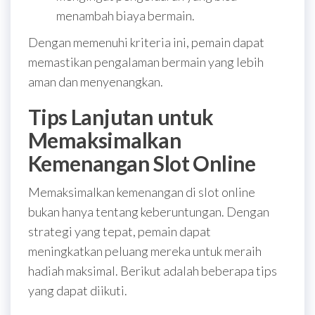
menambah biaya bermain.
Dengan memenuhi kriteria ini, pemain dapat
memastikan pengalaman bermain yang lebih
aman dan menyenangkan.
Tips Lanjutan untuk
Memaksimalkan
Kemenangan Slot Online
Memaksimalkan kemenangan di slot online
bukan hanya tentang keberuntungan. Dengan
strategi yang tepat, pemain dapat
meningkatkan peluang mereka untuk meraih
hadiah maksimal. Berikut adalah beberapa tips
yang dapat diikuti.