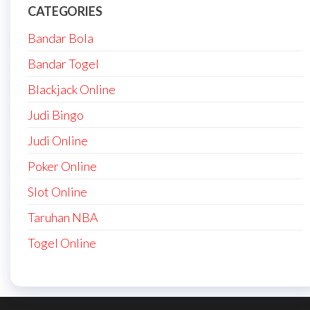
CATEGORIES
Bandar Bola
Bandar Togel
Blackjack Online
Judi Bingo
Judi Online
Poker Online
Slot Online
Taruhan NBA
Togel Online