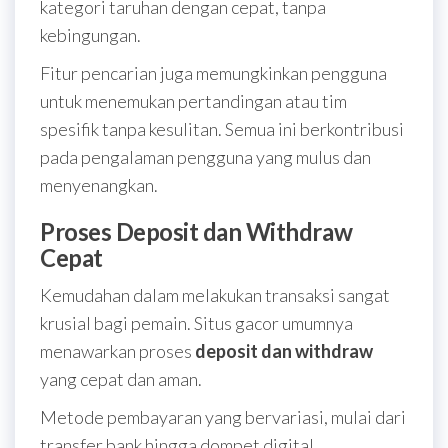
kategori taruhan dengan cepat, tanpa
kebingungan.
Fitur pencarian juga memungkinkan pengguna
untuk menemukan pertandingan atau tim
spesifik tanpa kesulitan. Semua ini berkontribusi
pada pengalaman pengguna yang mulus dan
menyenangkan.
Proses Deposit dan Withdraw
Cepat
Kemudahan dalam melakukan transaksi sangat
krusial bagi pemain. Situs gacor umumnya
menawarkan proses
deposit dan withdraw
yang cepat dan aman.
Metode pembayaran yang bervariasi, mulai dari
transfer bank hingga dompet digital,