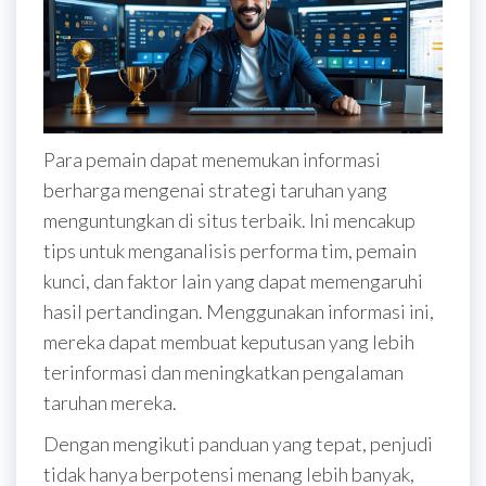
Para pemain dapat menemukan informasi
berharga mengenai strategi taruhan yang
menguntungkan di situs terbaik. Ini mencakup
tips untuk menganalisis performa tim, pemain
kunci, dan faktor lain yang dapat memengaruhi
hasil pertandingan. Menggunakan informasi ini,
mereka dapat membuat keputusan yang lebih
terinformasi dan meningkatkan pengalaman
taruhan mereka.
Dengan mengikuti panduan yang tepat, penjudi
tidak hanya berpotensi menang lebih banyak,