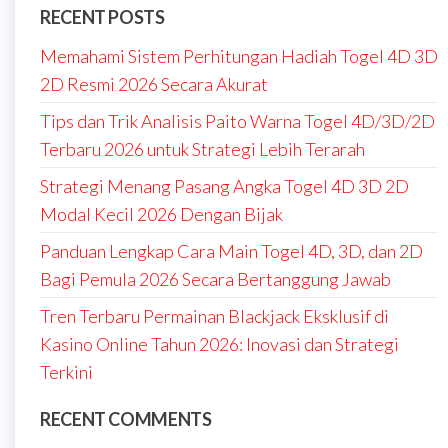
RECENT POSTS
Memahami Sistem Perhitungan Hadiah Togel 4D 3D
2D Resmi 2026 Secara Akurat
Tips dan Trik Analisis Paito Warna Togel 4D/3D/2D
Terbaru 2026 untuk Strategi Lebih Terarah
Strategi Menang Pasang Angka Togel 4D 3D 2D
Modal Kecil 2026 Dengan Bijak
Panduan Lengkap Cara Main Togel 4D, 3D, dan 2D
Bagi Pemula 2026 Secara Bertanggung Jawab
Tren Terbaru Permainan Blackjack Eksklusif di
Kasino Online Tahun 2026: Inovasi dan Strategi
Terkini
RECENT COMMENTS