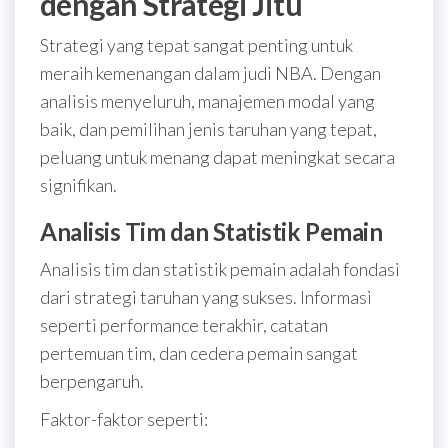
dengan Strategi Jitu
Strategi yang tepat sangat penting untuk
meraih kemenangan dalam judi NBA. Dengan
analisis menyeluruh, manajemen modal yang
baik, dan pemilihan jenis taruhan yang tepat,
peluang untuk menang dapat meningkat secara
signifikan.
Analisis Tim dan Statistik Pemain
Analisis tim dan statistik pemain adalah fondasi
dari strategi taruhan yang sukses. Informasi
seperti performance terakhir, catatan
pertemuan tim, dan cedera pemain sangat
berpengaruh.
Faktor-faktor seperti: