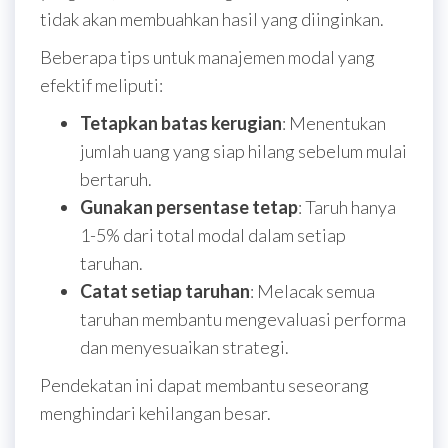
tidak akan membuahkan hasil yang diinginkan.
Beberapa tips untuk manajemen modal yang
efektif meliputi:
Tetapkan batas kerugian
: Menentukan
jumlah uang yang siap hilang sebelum mulai
bertaruh.
Gunakan persentase tetap
: Taruh hanya
1-5% dari total modal dalam setiap
taruhan.
Catat setiap taruhan
: Melacak semua
taruhan membantu mengevaluasi performa
dan menyesuaikan strategi.
Pendekatan ini dapat membantu seseorang
menghindari kehilangan besar.