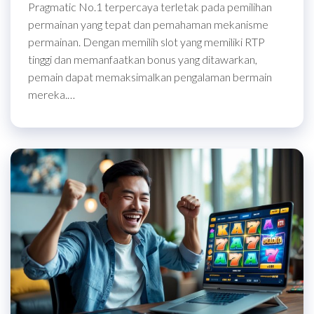
Pragmatic No.1 terpercaya terletak pada pemilihan
permainan yang tepat dan pemahaman mekanisme
permainan. Dengan memilih slot yang memiliki RTP
tinggi dan memanfaatkan bonus yang ditawarkan,
pemain dapat memaksimalkan pengalaman bermain
mereka.…