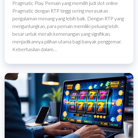
Pragmatic Play. Pemain yang memilih judi slot online
Pragmatic dengan RTP tinggi sering merasakan
pengalaman menang yang lebih baik. Dengan RTP yang
menguntungkan, para pemain memiliki peluang lebih
besar untuk meraih kemenangan yang signifikan,
menjadikannya pilihan utama bagi banyak penggemar.
Keberhasilan dalam…