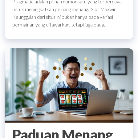
Pragmatic adalah pilihan nomor satu yang terpercaya
untuk meningkatkan peluang menang. Slot Maxwin
Keunggulan dari situs ini bukan hanya pada variasi
permainan yang ditawarkan, tetapi juga pada…
Paduan Menang