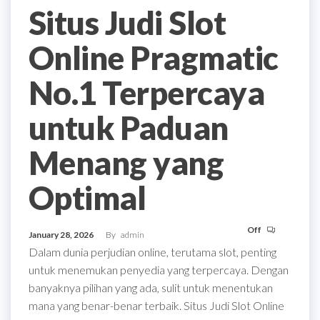
Situs Judi Slot
Online Pragmatic
No.1 Terpercaya
untuk Paduan
Menang yang
Optimal
Off
January 28, 2026
By
admin
Dalam dunia perjudian online, terutama slot, penting
untuk menemukan penyedia yang terpercaya. Dengan
banyaknya pilihan yang ada, sulit untuk menentukan
mana yang benar-benar terbaik. Situs Judi Slot Online