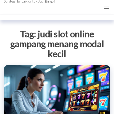
Strategi Terbaik untuk Judi Bingo!
Tag:
judi slot online
gampang menang modal
kecil