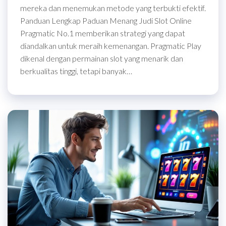
mereka dan menemukan metode yang terbukti efektif.
Panduan Lengkap Paduan Menang Judi Slot Online
Pragmatic No.1 memberikan strategi yang dapat
diandalkan untuk meraih kemenangan. Pragmatic Play
dikenal dengan permainan slot yang menarik dan
berkualitas tinggi, tetapi banyak…