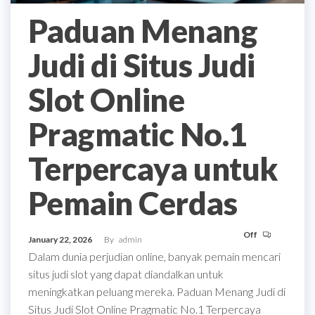
Paduan Menang
Judi di Situs Judi
Slot Online
Pragmatic No.1
Terpercaya untuk
Pemain Cerdas
Off
January 22, 2026
By
admin
Dalam dunia perjudian online, banyak pemain mencari
situs judi slot yang dapat diandalkan untuk
meningkatkan peluang mereka. Paduan Menang Judi di
Situs Judi Slot Online Pragmatic No.1 Terpercaya