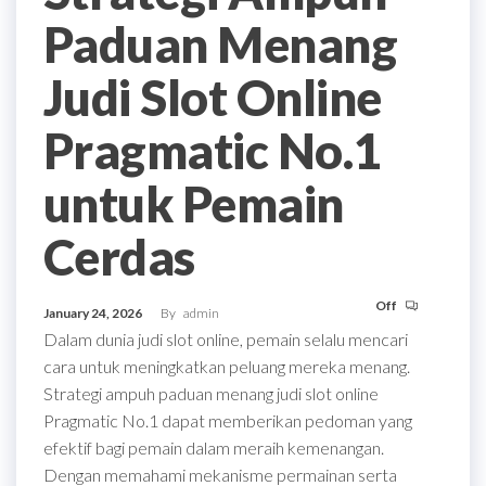
Paduan Menang
Judi Slot Online
Pragmatic No.1
untuk Pemain
Cerdas
Off
January 24, 2026
By
admin
Dalam dunia judi slot online, pemain selalu mencari
cara untuk meningkatkan peluang mereka menang.
Strategi ampuh paduan menang judi slot online
Pragmatic No.1 dapat memberikan pedoman yang
efektif bagi pemain dalam meraih kemenangan.
Dengan memahami mekanisme permainan serta