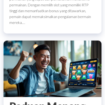
permainan. Dengan memilih slot yang memiliki RTP
tinggi dan memanfaatkan bonus yang ditawarkan,
pemain dapat memaksimalkan pengalaman bermain
mereka.…