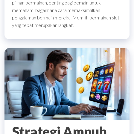
pilihan permainan, penting bagi pemain untuk
memahami bagaimana cara memaksimalkan
pengalaman bermain mereka. Memilih permainan slot
yang tepat merupakan langkah…
Strategi Ampuh