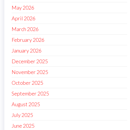
May 2026
April 2026
March 2026
February 2026
January 2026
December 2025
November 2025
October 2025
September 2025
August 2025
July 2025
June 2025