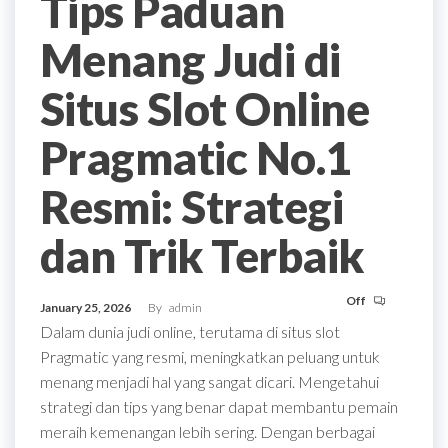
Tips Paduan
Menang Judi di
Situs Slot Online
Pragmatic No.1
Resmi: Strategi
dan Trik Terbaik
Off
January 25, 2026
By
admin
Dalam dunia judi online, terutama di situs slot
Pragmatic yang resmi, meningkatkan peluang untuk
menang menjadi hal yang sangat dicari. Mengetahui
strategi dan tips yang benar dapat membantu pemain
meraih kemenangan lebih sering. Dengan berbagai