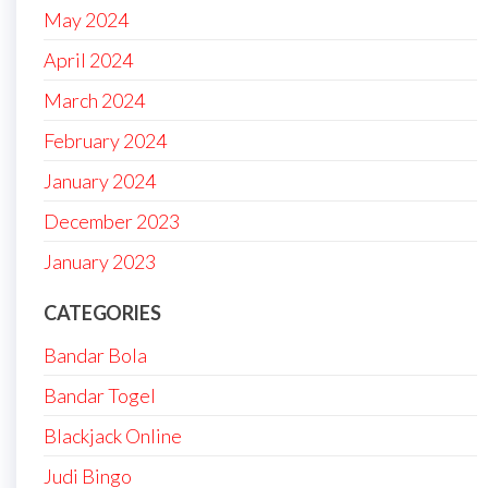
May 2024
April 2024
March 2024
February 2024
January 2024
December 2023
January 2023
CATEGORIES
Bandar Bola
Bandar Togel
Blackjack Online
Judi Bingo