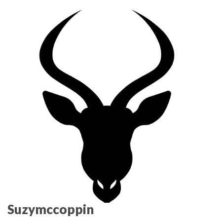
Skip
to
the
content
Suzymccoppin