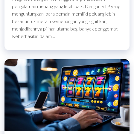
pengalaman menang yang lebih baik. Dengan RTP yang
menguntungkan, para pemain memiliki peluang lebih
besar untuk meraih kemenangan yang signifikan,
menjadikannya pilihan utama bagi banyak penggemar.
Keberhasilan dalam…