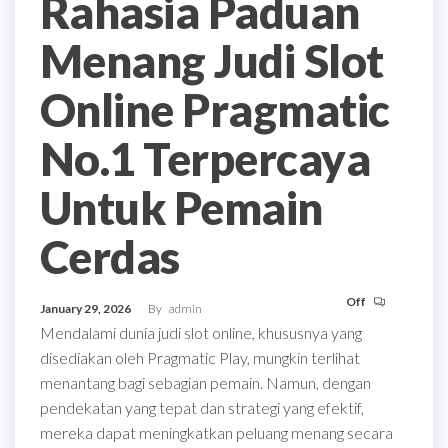
Rahasia Paduan
Menang Judi Slot
Online Pragmatic
No.1 Terpercaya
Untuk Pemain
Cerdas
Off
January 29, 2026
By
admin
Mendalami dunia judi slot online, khususnya yang
disediakan oleh Pragmatic Play, mungkin terlihat
menantang bagi sebagian pemain. Namun, dengan
pendekatan yang tepat dan strategi yang efektif,
mereka dapat meningkatkan peluang menang secara