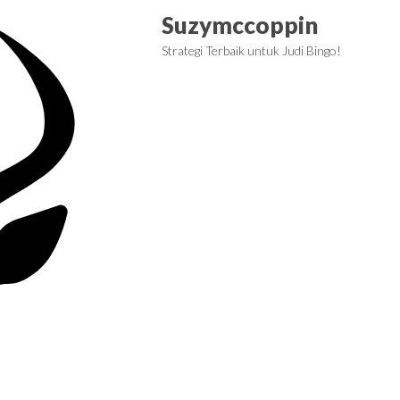
Suzymccoppin
Strategi Terbaik untuk Judi Bingo!