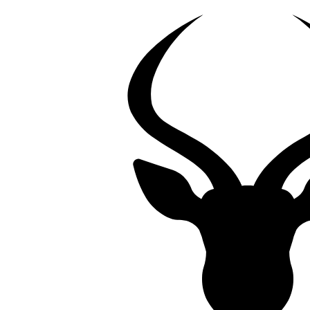
Skip
to
the
content