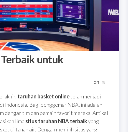
 Terbaik untuk
Off
erakhir,
taruhan basket online
telah menjadi
i di Indonesia. Bagi penggemar NBA, ini adalah
m dengan tim dan pemain favorit mereka. Artikel
asikan lima
situs taruhan NBA terbaik
yang
et di tanah air. Dengan memilih situs yang