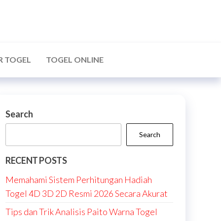
R TOGEL
TOGEL ONLINE
Search
Search
RECENT POSTS
Memahami Sistem Perhitungan Hadiah
Togel 4D 3D 2D Resmi 2026 Secara Akurat
Tips dan Trik Analisis Paito Warna Togel