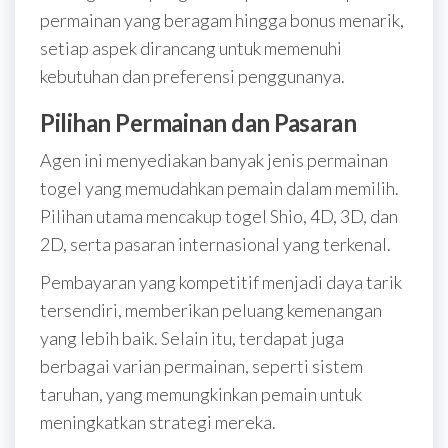
permainan yang beragam hingga bonus menarik,
setiap aspek dirancang untuk memenuhi
kebutuhan dan preferensi penggunanya.
Pilihan Permainan dan Pasaran
Agen ini menyediakan banyak jenis permainan
togel yang memudahkan pemain dalam memilih.
Pilihan utama mencakup togel Shio, 4D, 3D, dan
2D, serta pasaran internasional yang terkenal.
Pembayaran yang kompetitif menjadi daya tarik
tersendiri, memberikan peluang kemenangan
yang lebih baik. Selain itu, terdapat juga
berbagai varian permainan, seperti sistem
taruhan, yang memungkinkan pemain untuk
meningkatkan strategi mereka.