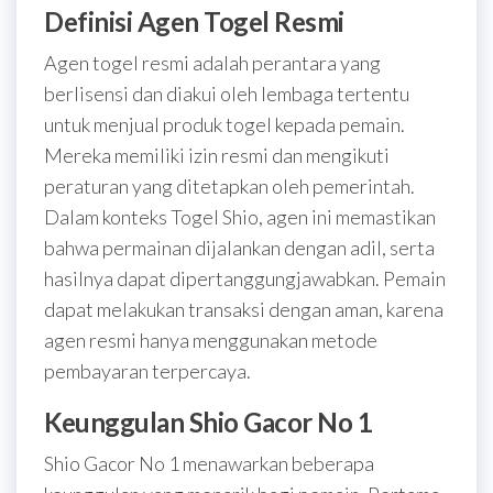
Definisi Agen Togel Resmi
Agen togel resmi adalah perantara yang
berlisensi dan diakui oleh lembaga tertentu
untuk menjual produk togel kepada pemain.
Mereka memiliki izin resmi dan mengikuti
peraturan yang ditetapkan oleh pemerintah.
Dalam konteks Togel Shio, agen ini memastikan
bahwa permainan dijalankan dengan adil, serta
hasilnya dapat dipertanggungjawabkan. Pemain
dapat melakukan transaksi dengan aman, karena
agen resmi hanya menggunakan metode
pembayaran terpercaya.
Keunggulan Shio Gacor No 1
Shio Gacor No 1 menawarkan beberapa