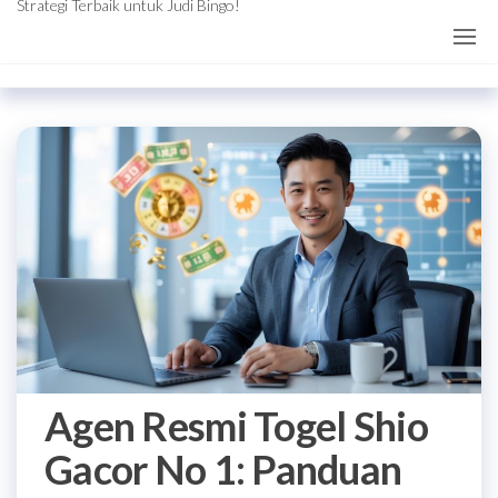
Strategi Terbaik untuk Judi Bingo!
Agen Resmi Togel Shio
Gacor No 1: Panduan