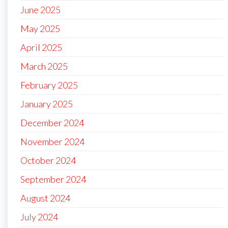
June 2025
May 2025
April 2025
March 2025
February 2025
January 2025
December 2024
November 2024
October 2024
September 2024
August 2024
July 2024