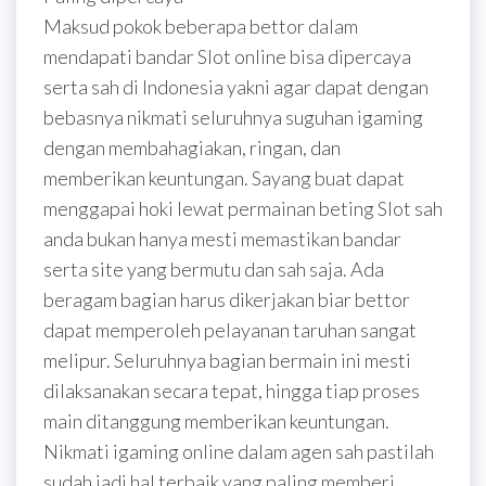
Maksud pokok beberapa bettor dalam
mendapati bandar Slot online bisa dipercaya
serta sah di Indonesia yakni agar dapat dengan
bebasnya nikmati seluruhnya suguhan igaming
dengan membahagiakan, ringan, dan
memberikan keuntungan. Sayang buat dapat
menggapai hoki lewat permainan beting Slot sah
anda bukan hanya mesti memastikan bandar
serta site yang bermutu dan sah saja. Ada
beragam bagian harus dikerjakan biar bettor
dapat memperoleh pelayanan taruhan sangat
melipur. Seluruhnya bagian bermain ini mesti
dilaksanakan secara tepat, hingga tiap proses
main ditanggung memberikan keuntungan.
Nikmati igaming online dalam agen sah pastilah
sudah jadi hal terbaik yang paling memberi