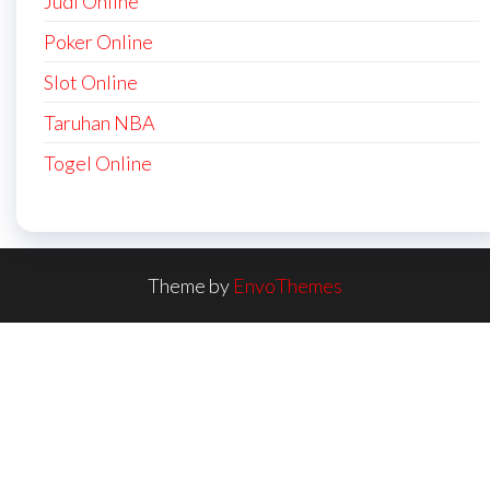
Judi Online
Poker Online
Slot Online
Taruhan NBA
Togel Online
Theme by
EnvoThemes