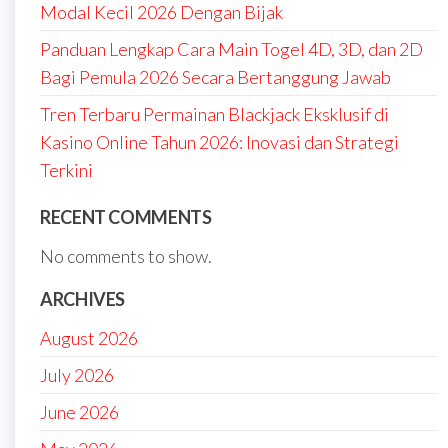
Modal Kecil 2026 Dengan Bijak
Panduan Lengkap Cara Main Togel 4D, 3D, dan 2D
Bagi Pemula 2026 Secara Bertanggung Jawab
Tren Terbaru Permainan Blackjack Eksklusif di
Kasino Online Tahun 2026: Inovasi dan Strategi
Terkini
RECENT COMMENTS
No comments to show.
ARCHIVES
August 2026
July 2026
June 2026