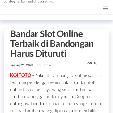
Strategi Terbaik untuk Judi Bingo!
Bandar Slot Online
Terbaik di Bandongan
Harus Dituruti
Off
January 21, 2023
By
admin
KOITOTO
– Nikmati taruhan judi online saat ini
lebih simpel dengan kemunculan bandar Slot
online bisa dipercaya yang sediakan tempat
taruhan paling gacor dan nyaman. Dengan
datangnya bandar taruhan terbaik yang siapkan
tempat taruhan paling dipercaya ini membikin