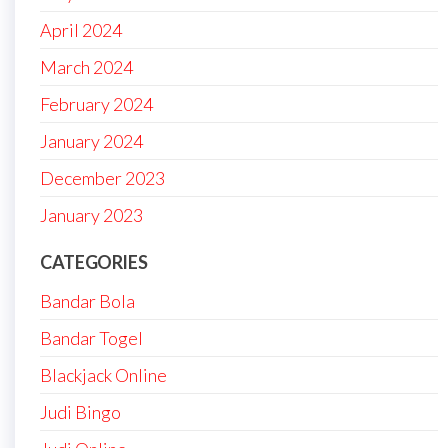
April 2024
March 2024
February 2024
January 2024
December 2023
January 2023
CATEGORIES
Bandar Bola
Bandar Togel
Blackjack Online
Judi Bingo