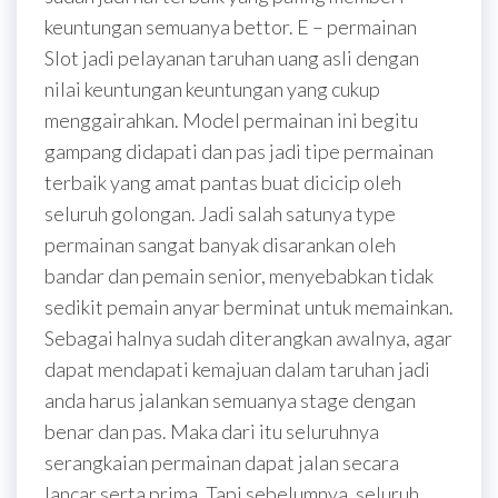
keuntungan semuanya bettor. E – permainan
Slot jadi pelayanan taruhan uang asli dengan
nilai keuntungan keuntungan yang cukup
menggairahkan. Model permainan ini begitu
gampang didapati dan pas jadi tipe permainan
terbaik yang amat pantas buat dicicip oleh
seluruh golongan. Jadi salah satunya type
permainan sangat banyak disarankan oleh
bandar dan pemain senior, menyebabkan tidak
sedikit pemain anyar berminat untuk memainkan.
Sebagai halnya sudah diterangkan awalnya, agar
dapat mendapati kemajuan dalam taruhan jadi
anda harus jalankan semuanya stage dengan
benar dan pas. Maka dari itu seluruhnya
serangkaian permainan dapat jalan secara
lancar serta prima. Tapi sebelumnya, seluruh