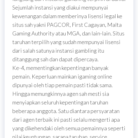
Sejumlah instansi yang diakui mempunyai
kewenangan dalam memberinya lisensi legal ke
situs sah yakni PAGCOR, First Cagayan, Malta
Gaming Authority atau MGA, dan lain-lain. Situs
taruhan terpilih yang sudah mempunyai lisensi
dari salah satunya instansi gambling itu
ditanggung sah dan dapat dipercaya.
Ke-4, mementingkan kepentingan banyak
pemain. Keperluan mainkan igaming online
dipunyai oleh tiap pemain pasti tidak sama.
Hingga memungkinnya agen sah mesti sia
menyiapkan seluruh kepentingan taruhan
beberapa anggota. Satu diantara persyaratan
dari agen terbaik ini pasti selalu mengerti apa
yang dikehendaki oleh semua pemainnya seperti
nilai keuntungan, sarana taruhan, service