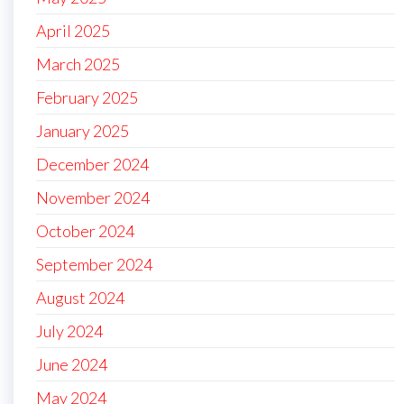
April 2025
March 2025
February 2025
January 2025
December 2024
November 2024
October 2024
September 2024
August 2024
July 2024
June 2024
May 2024