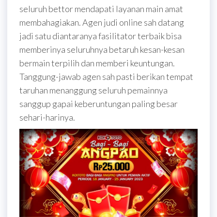
seluruh bettor mendapati layanan main amat
membahagiakan. Agen judi online sah datang
jadi satu diantaranya fasilitator terbaik bisa
memberinya seluruhnya betaruh kesan-kesan
bermain terpilih dan memberi keuntungan.
Tanggung-jawab agen sah pasti berikan tempat
taruhan menanggung seluruh pemainnya
sanggup gapai keberuntungan paling besar
sehari-harinya.