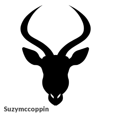
Skip
to
the
content
Suzymccoppin