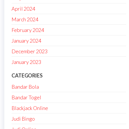
April 2024
March 2024
February 2024
January 2024
December 2023
January 2023
CATEGORIES
Bandar Bola
Bandar Togel
Blackjack Online
Judi Bingo