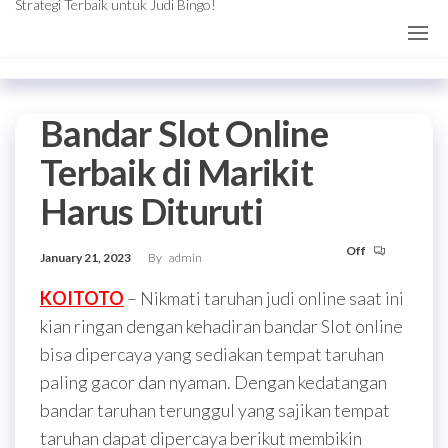
Strategi Terbaik untuk Judi Bingo!
Bandar Slot Online
Terbaik di Marikit
Harus Dituruti
Off
January 21, 2023
By
admin
KOITOTO
– Nikmati taruhan judi online saat ini
kian ringan dengan kehadiran bandar Slot online
bisa dipercaya yang sediakan tempat taruhan
paling gacor dan nyaman. Dengan kedatangan
bandar taruhan terunggul yang sajikan tempat
taruhan dapat dipercaya berikut membikin