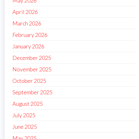
May 2026
April 2026
March 2026
February 2026
January 2026
December 2025
November 2025
October 2025
September 2025
August 2025
July 2025
June 2025
May 2025