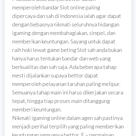
memperoleh bandar Slot online paling
dipercaya dan sah di Indonesia ialah agar dapat
dengan bebasnya nikmati seluruhnya hidangan
igaming dengan membahagiakan, simpel, dan
memberikan keuntungan. Sayang untuk dapat
raih hoki lewat game beting Slot sah anda bukan
hanya harus tentukan bandar dan web yang
berkualitas dan sah saja. Ada beberapa tahap
mesti dijalankan supaya bettor dapat
memperoleh pelayanan taruhan paling melipur.
Semuanya tahap main ini harus dikerjakan secara
tepat, hingga tiap proses main ditanggung
memberi keuntungan.
Nikmati igaming online dalam agen sah pastinya
menjadi perihal terpilih yang paling memberikan
keuntungan semuanya bettor. E – permainan