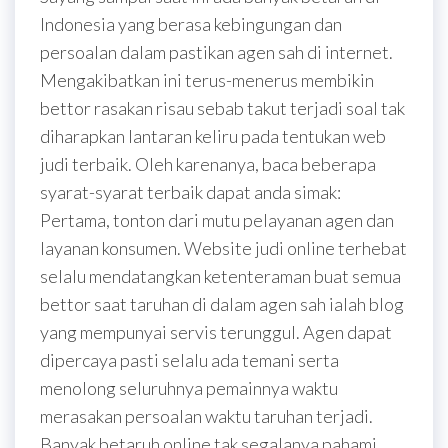
Indonesia yang berasa kebingungan dan
persoalan dalam pastikan agen sah di internet.
Mengakibatkan ini terus-menerus membikin
bettor rasakan risau sebab takut terjadi soal tak
diharapkan lantaran keliru pada tentukan web
judi terbaik. Oleh karenanya, baca beberapa
syarat-syarat terbaik dapat anda simak:
Pertama, tonton dari mutu pelayanan agen dan
layanan konsumen. Website judi online terhebat
selalu mendatangkan ketenteraman buat semua
bettor saat taruhan di dalam agen sah ialah blog
yang mempunyai servis terunggul. Agen dapat
dipercaya pasti selalu ada temani serta
menolong seluruhnya pemainnya waktu
merasakan persoalan waktu taruhan terjadi.
Banyak betaruh online tak segalanya pahami