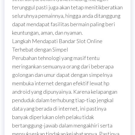
terunggul pasti juga akan tetap menitikberatkan
seluruhnya pemainnya, hingga anda ditanggung
dapat mendapat fasilitas bermain paling beri
keuntungan, aman, dan nyaman.
Langkah Mendapati Bandar Slot Online
Terhebat dengan Simpel
Perubahan tehnologi yang masif tentu
meringankan semuanya orang dari beberapa
golongan dan umur dapat dengan simpelnya
membuka internet dengan efektif lewat hp
android yang dipunyainya. Karena kelapangan
penduduk dalam terhubung tiap-tiap jengkal
data yang berada di internet, ini pastinya
banyak diperlukan oleh pelaku tidak
bertanggung-jawab dalam mengakhiri serta
mensukseskan tindakan kejahatannya. Pastinya