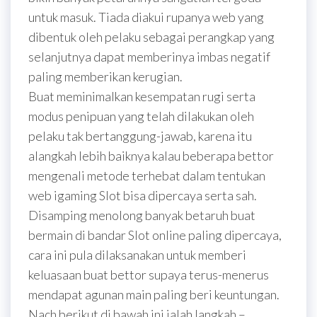
untuk masuk. Tiada diakui rupanya web yang
dibentuk oleh pelaku sebagai perangkap yang
selanjutnya dapat memberinya imbas negatif
paling memberikan kerugian.
Buat meminimalkan kesempatan rugi serta
modus penipuan yang telah dilakukan oleh
pelaku tak bertanggung-jawab, karena itu
alangkah lebih baiknya kalau beberapa bettor
mengenali metode terhebat dalam tentukan
web igaming Slot bisa dipercaya serta sah.
Disamping menolong banyak betaruh buat
bermain di bandar Slot online paling dipercaya,
cara ini pula dilaksanakan untuk memberi
keluasaan buat bettor supaya terus-menerus
mendapat agunan main paling beri keuntungan.
Nach berikut di bawah ini ialah langkah –