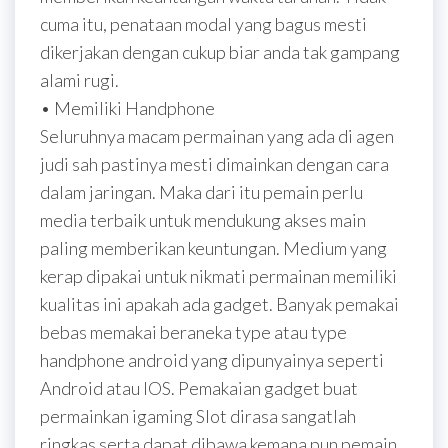
cuma itu, penataan modal yang bagus mesti
dikerjakan dengan cukup biar anda tak gampang
alami rugi.
• Memiliki Handphone
Seluruhnya macam permainan yang ada di agen
judi sah pastinya mesti dimainkan dengan cara
dalam jaringan. Maka dari itu pemain perlu
media terbaik untuk mendukung akses main
paling memberikan keuntungan. Medium yang
kerap dipakai untuk nikmati permainan memiliki
kualitas ini apakah ada gadget. Banyak pemakai
bebas memakai beraneka type atau type
handphone android yang dipunyainya seperti
Android atau IOS. Pemakaian gadget buat
permainkan igaming Slot dirasa sangatlah
ringkas serta dapat dibawa kemana pun pemain