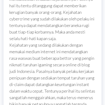
hal itu tentu ditanggung dapat memberikan
kerugian banyak orang-orang. Kejahatan
cybercrime yang sudah dilakukan oleh pelaku ini
tentunya dapat mendatangkan beraneka rugi
buat tiap-tiap korbannya. Maka anda mesti
selalu hati-hati kapan saja.
Kejahatan yang sedang dilakukan dengan
memakai medium internet ini mendatangkan
rasa waswas buat beberapa bettor yang pengin
nikmati taruhan igaming secara online di blog
judi Indonesia. Pasalnya banyak pelaku kerjakan
penipuan dengan sediakan tempat taruhan yang
di-claim dapat datangkan keuntungan instant
dalam waktu cepat. Tentunya perihal itu selintas
sangatlah menggairahkan, maka terus-menerus
bikin banyak petaruhnya sangatlah tergoda