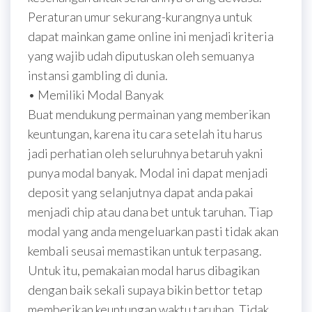
Peraturan umur sekurang-kurangnya untuk
dapat mainkan game online ini menjadi kriteria
yang wajib udah diputuskan oleh semuanya
instansi gambling di dunia.
• Memiliki Modal Banyak
Buat mendukung permainan yang memberikan
keuntungan, karena itu cara setelah itu harus
jadi perhatian oleh seluruhnya betaruh yakni
punya modal banyak. Modal ini dapat menjadi
deposit yang selanjutnya dapat anda pakai
menjadi chip atau dana bet untuk taruhan. Tiap
modal yang anda mengeluarkan pasti tidak akan
kembali seusai memastikan untuk terpasang.
Untuk itu, pemakaian modal harus dibagikan
dengan baik sekali supaya bikin bettor tetap
memberikan keuntungan waktu taruhan. Tidak