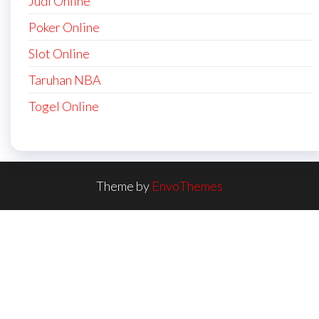
Judi Online
Poker Online
Slot Online
Taruhan NBA
Togel Online
Theme by
EnvoThemes