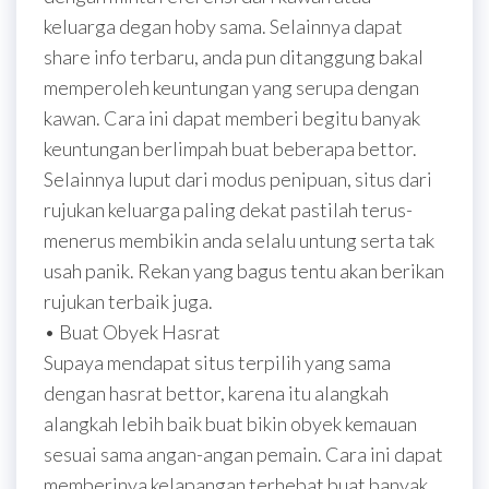
keluarga degan hoby sama. Selainnya dapat
share info terbaru, anda pun ditanggung bakal
memperoleh keuntungan yang serupa dengan
kawan. Cara ini dapat memberi begitu banyak
keuntungan berlimpah buat beberapa bettor.
Selainnya luput dari modus penipuan, situs dari
rujukan keluarga paling dekat pastilah terus-
menerus membikin anda selalu untung serta tak
usah panik. Rekan yang bagus tentu akan berikan
rujukan terbaik juga.
• Buat Obyek Hasrat
Supaya mendapat situs terpilih yang sama
dengan hasrat bettor, karena itu alangkah
alangkah lebih baik buat bikin obyek kemauan
sesuai sama angan-angan pemain. Cara ini dapat
memberinya kelapangan terhebat buat banyak