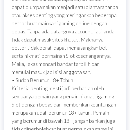
dapat diumpamakan menjadi satu diantara tanpa
atau akses penting yang meringankan beberapa
bettor buat mainkan igaming online dengan
bebas. Tanpa ada datangnya account, jadi anda
tidak dapat masuk situs khusus. Maknanya
bettor tidak perah dapat memasangkan bet
serta nikmati permainan Slot kesenangannya.
Maka, lekas mencari bandar terpilih dan
memulai masuk jadi sisi anggota sah.
• Sudah Berumur 18+ Tahun
Kriteria penting mesti jadi perhatian oleh
semuanya pemain yang pengin nikmati igaming
Slot dengan bebas dan memberikan keuntungan
merupakan udah berumur 18+ tahun. Pemain
yang berumur di bawah 18+ jangan bahkan juga
tidak diperbolehkan buat permainkan game ini.