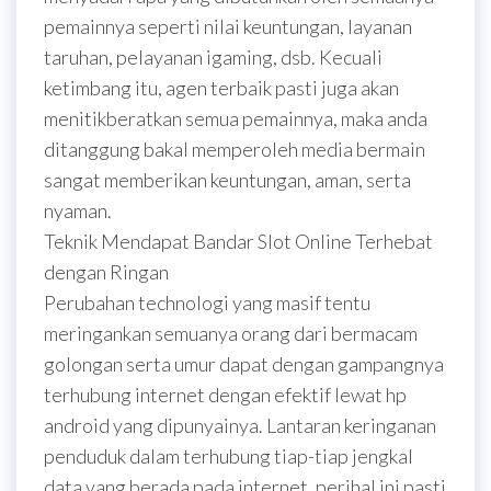
pemainnya seperti nilai keuntungan, layanan
taruhan, pelayanan igaming, dsb. Kecuali
ketimbang itu, agen terbaik pasti juga akan
menitikberatkan semua pemainnya, maka anda
ditanggung bakal memperoleh media bermain
sangat memberikan keuntungan, aman, serta
nyaman.
Teknik Mendapat Bandar Slot Online Terhebat
dengan Ringan
Perubahan technologi yang masif tentu
meringankan semuanya orang dari bermacam
golongan serta umur dapat dengan gampangnya
terhubung internet dengan efektif lewat hp
android yang dipunyainya. Lantaran keringanan
penduduk dalam terhubung tiap-tiap jengkal
data yang berada pada internet, perihal ini pasti