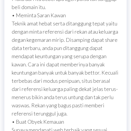
beli domain itu.
• Meminta Saran Kawan
Teknik amat hebat serta ditanggung tepat yaitu
dengan minta referensi dari rekan atau keluarga
degan kegemaran mirip. Disamping dapat share
data terbaru, anda pun ditanggung dapat
mendapat keuntungan yang serupa dengan
kawan. Cara ini dapat memberinya banyak
keuntungan banyak untuk banyak bettor. Kecuali
terbebas dari modus penipuan, situs berasal
dari referensi keluarga paling dekat jelas terus-
menerus bikin anda terus untung dan tak perlu
waswas. Rekan yang bagus pasti memberi
referensi terunggul juga.
• Buat Obyek Kemauan
Supaya mendapati web terbaik yang sesuai