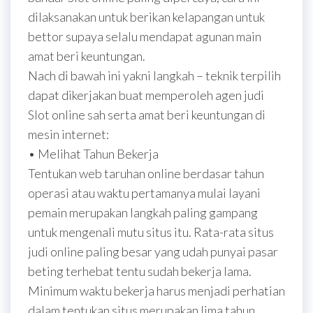
dilaksanakan untuk berikan kelapangan untuk
bettor supaya selalu mendapat agunan main
amat beri keuntungan.
Nach di bawah ini yakni langkah – teknik terpilih
dapat dikerjakan buat memperoleh agen judi
Slot online sah serta amat beri keuntungan di
mesin internet:
• Melihat Tahun Bekerja
Tentukan web taruhan online berdasar tahun
operasi atau waktu pertamanya mulai layani
pemain merupakan langkah paling gampang
untuk mengenali mutu situs itu. Rata-rata situs
judi online paling besar yang udah punyai pasar
beting terhebat tentu sudah bekerja lama.
Minimum waktu bekerja harus menjadi perhatian
dalam tentukan situs merupakan lima tahun.