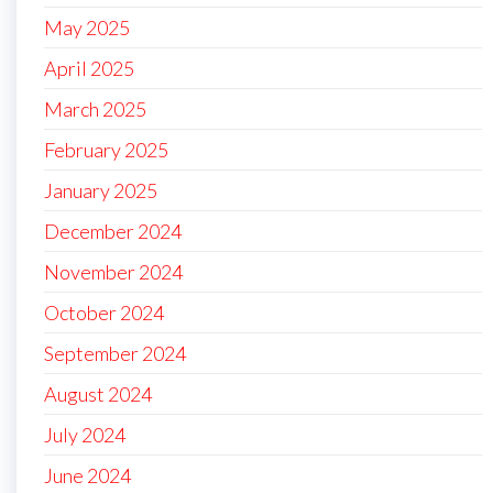
May 2025
April 2025
March 2025
February 2025
January 2025
December 2024
November 2024
October 2024
September 2024
August 2024
July 2024
June 2024