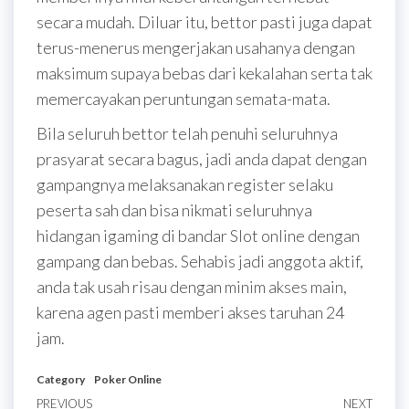
secara mudah. Diluar itu, bettor pasti juga dapat
terus-menerus mengerjakan usahanya dengan
maksimum supaya bebas dari kekalahan serta tak
memercayakan peruntungan semata-mata.
Bila seluruh bettor telah penuhi seluruhnya
prasyarat secara bagus, jadi anda dapat dengan
gampangnya melaksanakan register selaku
peserta sah dan bisa nikmati seluruhnya
hidangan igaming di bandar Slot online dengan
gampang dan bebas. Sehabis jadi anggota aktif,
anda tak usah risau dengan minim akses main,
karena agen pasti memberi akses taruhan 24
jam.
Category
Poker Online
Post
Previous
PREVIOUS
NEXT
Next