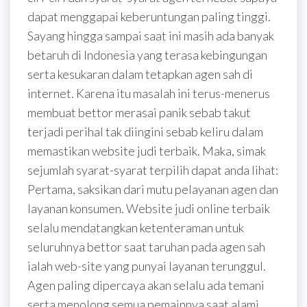
dapat menggapai keberuntungan paling tinggi.
Sayang hingga sampai saat ini masih ada banyak
betaruh di Indonesia yang terasa kebingungan
serta kesukaran dalam tetapkan agen sah di
internet. Karena itu masalah ini terus-menerus
membuat bettor merasai panik sebab takut
terjadi perihal tak diingini sebab keliru dalam
memastikan website judi terbaik. Maka, simak
sejumlah syarat-syarat terpilih dapat anda lihat:
Pertama, saksikan dari mutu pelayanan agen dan
layanan konsumen. Website judi online terbaik
selalu mendatangkan ketenteraman untuk
seluruhnya bettor saat taruhan pada agen sah
ialah web-site yang punyai layanan terunggul.
Agen paling dipercaya akan selalu ada temani
serta menolong semua pemainnya saat alami