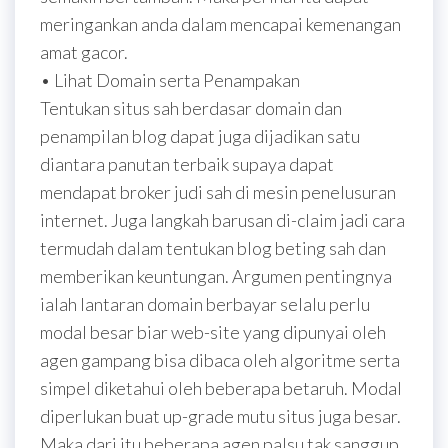
meringankan anda dalam mencapai kemenangan
amat gacor.
• Lihat Domain serta Penampakan
Tentukan situs sah berdasar domain dan
penampilan blog dapat juga dijadikan satu
diantara panutan terbaik supaya dapat
mendapat broker judi sah di mesin penelusuran
internet. Juga langkah barusan di-claim jadi cara
termudah dalam tentukan blog beting sah dan
memberikan keuntungan. Argumen pentingnya
ialah lantaran domain berbayar selalu perlu
modal besar biar web-site yang dipunyai oleh
agen gampang bisa dibaca oleh algoritme serta
simpel diketahui oleh beberapa betaruh. Modal
diperlukan buat up-grade mutu situs juga besar.
Maka dari itu beberapa agen palsu tak sanggup