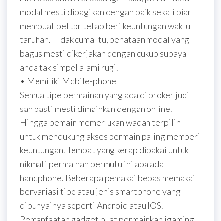
modal mesti dibagikan dengan baik sekali biar
membuat bettor tetap beri keuntungan waktu
taruhan. Tidak cuma itu, penataan modal yang
bagus mesti dikerjakan dengan cukup supaya
anda tak simpel alami rugi.
• Memiliki Mobile-phone
Semua tipe permainan yang ada di broker judi
sah pasti mesti dimainkan dengan online.
Hingga pemain memerlukan wadah terpilih
untuk mendukung akses bermain paling memberi
keuntungan. Tempat yang kerap dipakai untuk
nikmati permainan bermutu ini apa ada
handphone. Beberapa pemakai bebas memakai
bervariasi tipe atau jenis smartphone yang
dipunyainya seperti Android atau IOS.
Pemanfaatan gadget buat permainkan igaming