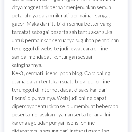
daya magnet tak pernah menjenuhkan semua
petaruhnya dalam nikmati permainan sangat
gacor. Maka dari itu bikin semua bettor yang
tercatat sebagai peserta sah tentu akan suka
untuk permainkan semuanya suguhan permainan
terunggul di website judi lewat cara online
sampai mendapati kentungan sesuai
keinginannya.
Ke-3 , cermati lisensi pada blog. Cara paling
utama dalam tentukan suatu blog judi online
terunggul di internet dapat disaksikan dari
lisensi dipunyainya. Web judi online dapat
dipercaya tentu akan selalu membuat beberapa
peserta merasakan nyaman serta tenang. Ini
karena age udah punyai lisensi online
didapatnya langsung dari instansi gambling