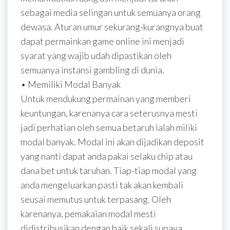
sebagai media selingan untuk semuanya orang
dewasa. Aturan umur sekurang-kurangnya buat
dapat permainkan game online ini menjadi
syarat yang wajib udah dipastikan oleh
semuanya instansi gambling di dunia.
• Memiliki Modal Banyak
Untuk mendukung permainan yang memberi
keuntungan, karenanya cara seterusnya mesti
jadi perhatian oleh semua betaruh ialah miliki
modal banyak. Modal ini akan dijadikan deposit
yang nanti dapat anda pakai selaku chip atau
dana bet untuk taruhan. Tiap-tiap modal yang
anda mengeluarkan pasti tak akan kembali
seusai memutus untuk terpasang. Oleh
karenanya, pemakaian modal mesti
didistribusikan dengan baik sekali supaya