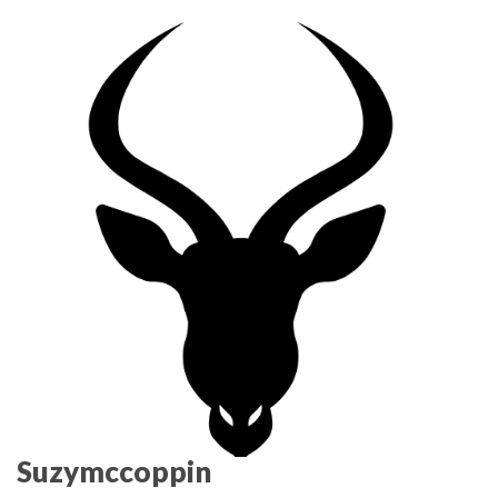
Skip
to
the
content
Suzymccoppin