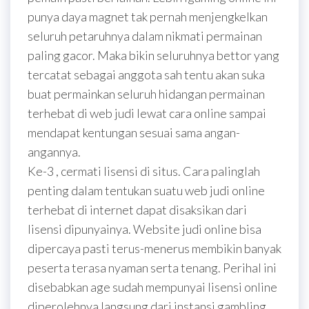
punya daya magnet tak pernah menjengkelkan
seluruh petaruhnya dalam nikmati permainan
paling gacor. Maka bikin seluruhnya bettor yang
tercatat sebagai anggota sah tentu akan suka
buat permainkan seluruh hidangan permainan
terhebat di web judi lewat cara online sampai
mendapat kentungan sesuai sama angan-
angannya.
Ke-3 , cermati lisensi di situs. Cara palinglah
penting dalam tentukan suatu web judi online
terhebat di internet dapat disaksikan dari
lisensi dipunyainya. Website judi online bisa
dipercaya pasti terus-menerus membikin banyak
peserta terasa nyaman serta tenang. Perihal ini
disebabkan age sudah mempunyai lisensi online
diperolehnya langsung dari instansi gambling