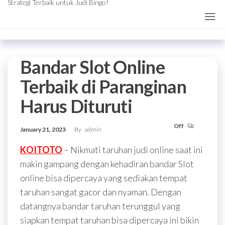
Strategi Terbaik untuk Judi Bingo!
Bandar Slot Online
Terbaik di Paranginan
Harus Dituruti
Off
January 21, 2023
By
admin
KOITOTO
– Nikmati taruhan judi online saat ini
makin gampang dengan kehadiran bandar Slot
online bisa dipercaya yang sediakan tempat
taruhan sangat gacor dan nyaman. Dengan
datangnya bandar taruhan terunggul yang
siapkan tempat taruhan bisa dipercaya ini bikin