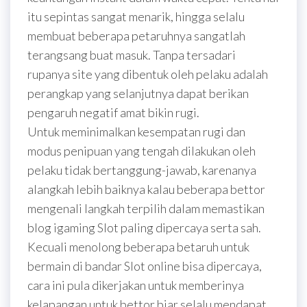
itu sepintas sangat menarik, hingga selalu
membuat beberapa petaruhnya sangatlah
terangsang buat masuk. Tanpa tersadari
rupanya site yang dibentuk oleh pelaku adalah
perangkap yang selanjutnya dapat berikan
pengaruh negatif amat bikin rugi.
Untuk meminimalkan kesempatan rugi dan
modus penipuan yang tengah dilakukan oleh
pelaku tidak bertanggung-jawab, karenanya
alangkah lebih baiknya kalau beberapa bettor
mengenali langkah terpilih dalam memastikan
blog igaming Slot paling dipercaya serta sah.
Kecuali menolong beberapa betaruh untuk
bermain di bandar Slot online bisa dipercaya,
cara ini pula dikerjakan untuk memberinya
kelapangan untuk bettor biar selalu mendapat