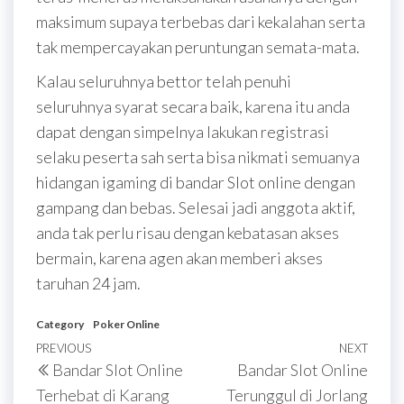
maksimum supaya terbebas dari kekalahan serta
tak mempercayakan peruntungan semata-mata.
Kalau seluruhnya bettor telah penuhi
seluruhnya syarat secara baik, karena itu anda
dapat dengan simpelnya lakukan registrasi
selaku peserta sah serta bisa nikmati semuanya
hidangan igaming di bandar Slot online dengan
gampang dan bebas. Selesai jadi anggota aktif,
anda tak perlu risau dengan kebatasan akses
bermain, karena agen akan memberi akses
taruhan 24 jam.
Category
Poker Online
Post
Previous
PREVIOUS
NEXT
Next
Bandar Slot Online
Bandar Slot Online
navigation
Post
Post
Terhebat di Karang
Terunggul di Jorlang