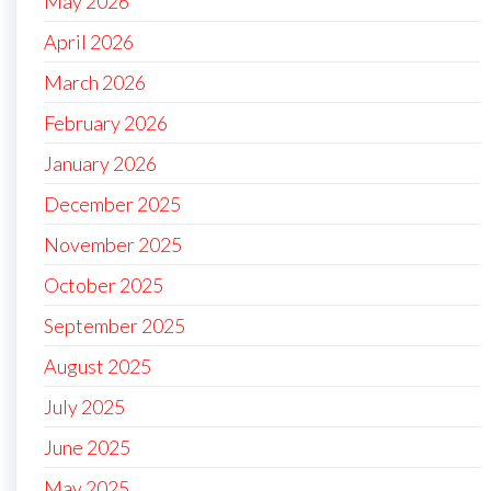
May 2026
April 2026
March 2026
February 2026
January 2026
December 2025
November 2025
October 2025
September 2025
August 2025
July 2025
June 2025
May 2025