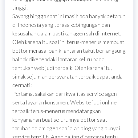
tinggi.
Sayang hingga saat ini masih ada banyak betaruh
di Indonesia yang terasa kebingungan dan
kesusahan dalam pastikan agen sah di internet.
Oleh karena itu soal ini terus-menerus membuat
bettor merasai panik lantaran takut berlangsung
hal tak dikehendaki lantaran keliru pada
tentukan web judi terbaik. Oleh karena itu,
simak sejumlah persyaratan terbaik dapat anda
cermati:
Pertama, saksikan dari kwalitas service agen
serta layanan konsumen. Website judi online
terbaik terus-menerus mendatangkan
kenyamanan buat seluruhnya bettor saat
taruhan dalam agen sah ialah blog yang punyai
service terpilih. Agen paling dipercaya tentu