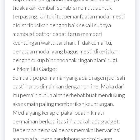
tidak akan kembali sehabis memutus untuk
terpasang. Untuk itu, pemanfaatan modal mesti
didistribusikan dengan baik sekali supaya
membuat bettor dapat terus memberi
keuntungan waktu taruhan. Tidak cuma itu,
penataan modal yang bagus mesti dikerjakan
dengan cukup biar anda tak ringan alami rugi.
• Memiliki Gadget
Semua tipe permainan yang ada di agen judi sah
pasti harus dimainkan dengan online. Maka dari
itu pemain butuh alat terhebat buat mendukung
akses main paling memberikan keuntungan.
Media yang kerap dipakai buat nikmati
permainan berkualitas ini apakah ada gadget.
Beberapa pemakai bebas memakai bervariasi
macam atau type handphone android yang