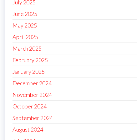
July 2025
June 2025
May 2025
April 2025
March 2025
February 2025
January 2025
December 2024
November 2024
October 2024
September 2024
August 2024