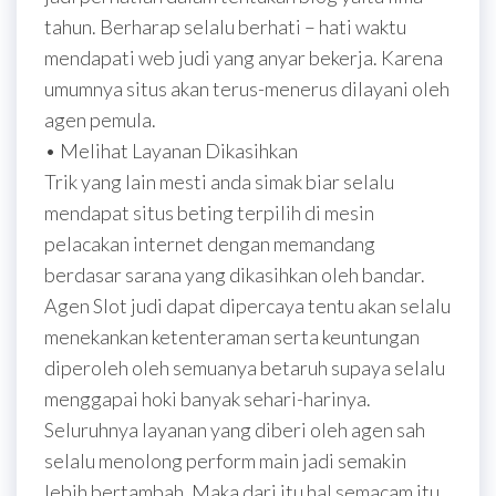
tahun. Berharap selalu berhati – hati waktu
mendapati web judi yang anyar bekerja. Karena
umumnya situs akan terus-menerus dilayani oleh
agen pemula.
• Melihat Layanan Dikasihkan
Trik yang lain mesti anda simak biar selalu
mendapat situs beting terpilih di mesin
pelacakan internet dengan memandang
berdasar sarana yang dikasihkan oleh bandar.
Agen Slot judi dapat dipercaya tentu akan selalu
menekankan ketenteraman serta keuntungan
diperoleh oleh semuanya betaruh supaya selalu
menggapai hoki banyak sehari-harinya.
Seluruhnya layanan yang diberi oleh agen sah
selalu menolong perform main jadi semakin
lebih bertambah. Maka dari itu hal semacam itu