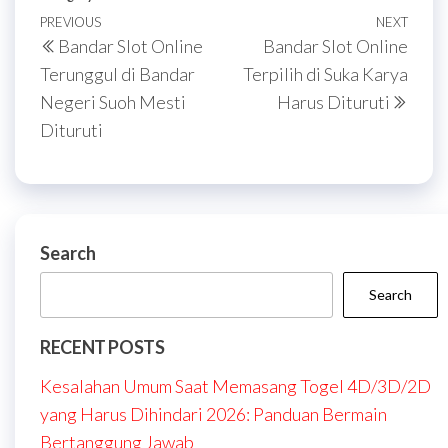
Post
Previous
PREVIOUS
NEXT
Next
Bandar Slot Online
Bandar Slot Online
navigation
Post
Post
Terunggul di Bandar
Terpilih di Suka Karya
Negeri Suoh Mesti
Harus Dituruti
Dituruti
Search
Search
RECENT POSTS
Kesalahan Umum Saat Memasang Togel 4D/3D/2D
yang Harus Dihindari 2026: Panduan Bermain
Bertanggung Jawab