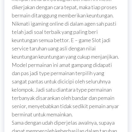
dikerjakan dengan cara tepat, maka tiap proses
bermain ditanggung memberikan keuntungan.
Nikmati igaming online di dalam agen sah pasti
telah jadi soal terbaik yang paling beri
keuntungan semua bettor. E – game Slot jadi
service taruhan uang asli dengan nilai
keuntungan keuntungan yang cukup menjanjikan.
Model permainan ini amat gampang didapati
dan pas jadi type permainan terpilih yang
sangat pantas untuk dicicipi oleh seluruhnya
kelompok. Jadi satu diantara type permainan
terbanyak disarankan oleh bandar dan pemain
senior, menyebabkan tidak sedikit pemain anyar
berminat untuk memainkan.
Sama dengan udah diperjelas awalnya, supaya
dapat memperoleh keberhasilan dalam taruhan