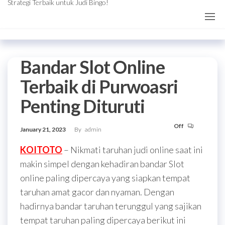
Strategi Terbaik untuk Judi Bingo!
Bandar Slot Online
Terbaik di Purwoasri
Penting Dituruti
Off
January 21, 2023
By
admin
KOITOTO
– Nikmati taruhan judi online saat ini
makin simpel dengan kehadiran bandar Slot
online paling dipercaya yang siapkan tempat
taruhan amat gacor dan nyaman. Dengan
hadirnya bandar taruhan terunggul yang sajikan
tempat taruhan paling dipercaya berikut ini