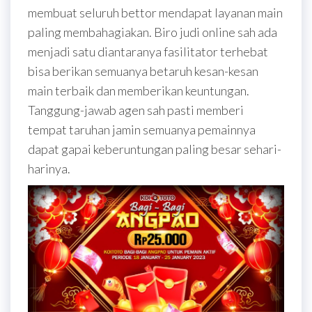
membuat seluruh bettor mendapat layanan main
paling membahagiakan. Biro judi online sah ada
menjadi satu diantaranya fasilitator terhebat
bisa berikan semuanya betaruh kesan-kesan
main terbaik dan memberikan keuntungan.
Tanggung-jawab agen sah pasti memberi
tempat taruhan jamin semuanya pemainnya
dapat gapai keberuntungan paling besar sehari-
harinya.