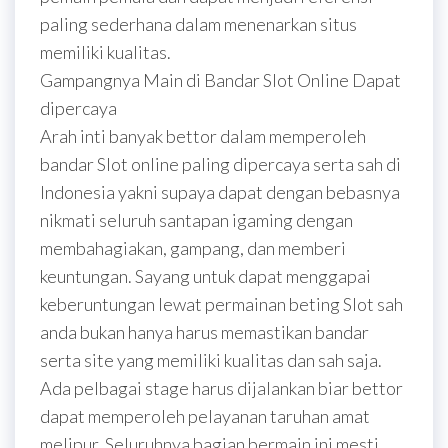
paling sederhana dalam menenarkan situs
memiliki kualitas.
Gampangnya Main di Bandar Slot Online Dapat
dipercaya
Arah inti banyak bettor dalam memperoleh
bandar Slot online paling dipercaya serta sah di
Indonesia yakni supaya dapat dengan bebasnya
nikmati seluruh santapan igaming dengan
membahagiakan, gampang, dan memberi
keuntungan. Sayang untuk dapat menggapai
keberuntungan lewat permainan beting Slot sah
anda bukan hanya harus memastikan bandar
serta site yang memiliki kualitas dan sah saja.
Ada pelbagai stage harus dijalankan biar bettor
dapat memperoleh pelayanan taruhan amat
melipur. Seluruhnya bagian bermain ini mesti