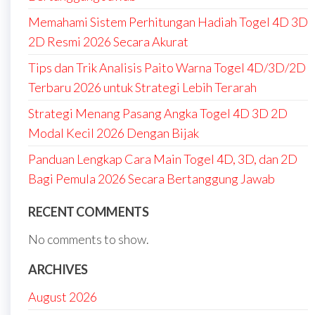
Memahami Sistem Perhitungan Hadiah Togel 4D 3D
2D Resmi 2026 Secara Akurat
Tips dan Trik Analisis Paito Warna Togel 4D/3D/2D
Terbaru 2026 untuk Strategi Lebih Terarah
Strategi Menang Pasang Angka Togel 4D 3D 2D
Modal Kecil 2026 Dengan Bijak
Panduan Lengkap Cara Main Togel 4D, 3D, dan 2D
Bagi Pemula 2026 Secara Bertanggung Jawab
RECENT COMMENTS
No comments to show.
ARCHIVES
August 2026