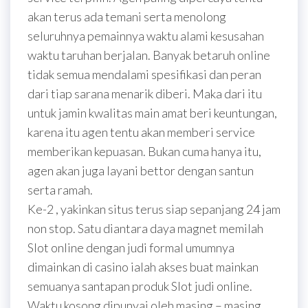
akan terus ada temani serta menolong
seluruhnya pemainnya waktu alami kesusahan
waktu taruhan berjalan. Banyak betaruh online
tidak semua mendalami spesifikasi dan peran
dari tiap sarana menarik diberi. Maka dari itu
untuk jamin kwalitas main amat beri keuntungan,
karena itu agen tentu akan memberi service
memberikan kepuasan. Bukan cuma hanya itu,
agen akan juga layani bettor dengan santun
serta ramah.
Ke-2 , yakinkan situs terus siap sepanjang 24 jam
non stop. Satu diantara daya magnet memilah
Slot online dengan judi formal umumnya
dimainkan di casino ialah akses buat mainkan
semuanya santapan produk Slot judi online.
Waktu kosong dipunyai oleh masing – masing