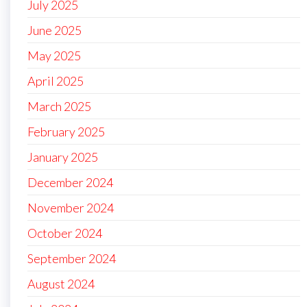
July 2025
June 2025
May 2025
April 2025
March 2025
February 2025
January 2025
December 2024
November 2024
October 2024
September 2024
August 2024