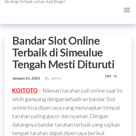
Strategi Terbaik untuk Judi Bingo!
Bandar Slot Online
Terbaik di Simeulue
Tengah Mesti Dituruti
Off
January 21, 2023
By
admin
KOITOTO
– Nikmati taruhan judi online saat ini
lebih gampang dengan kehadiran bandar Slot
online bisa dipercaya yang menyiapkan tempat
taruhan paling gacor dan nyaman. Dengan
datangnya bandar taruhan terbaik yang sajikan
tempat taruhan dapat dipercaya berikut