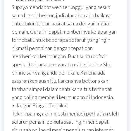
Supaya mendapat web terunggul yang sesuai
sama hasrat bettor, jadi alangkah ada baiknya
untuk bikin tujuan hasrat sama dengan impian
pemain. Cara ini dapat memberinya kelapangan
terhebat untuk beberapa betaruh yang ingin
nikmati permainan dengan tepat dan
memberikan keuntungan. Buat suatu daftar
spesial tentang persyaratan situs beting Slot
online sah yang anda perlukan. Karena ada
sasaran kemauan itu, karenanya bettor akan
tambah simpel dalam tentukan situs terhebat
yang paling memberi keuntungan di Indonesia.
• Jangan Ringan Terpikat
Teknik paling akhir mesti menjadi perhatian oleh
seluruh pemain pemula saat ingin mendapat
situs sah online di mesin penelusuran internet