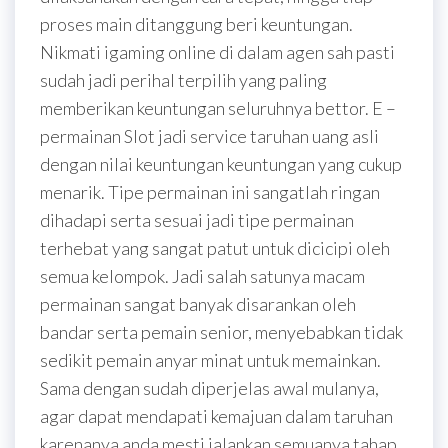
proses main ditanggung beri keuntungan.
Nikmati igaming online di dalam agen sah pasti
sudah jadi perihal terpilih yang paling
memberikan keuntungan seluruhnya bettor. E –
permainan Slot jadi service taruhan uang asli
dengan nilai keuntungan keuntungan yang cukup
menarik. Tipe permainan ini sangatlah ringan
dihadapi serta sesuai jadi tipe permainan
terhebat yang sangat patut untuk dicicipi oleh
semua kelompok. Jadi salah satunya macam
permainan sangat banyak disarankan oleh
bandar serta pemain senior, menyebabkan tidak
sedikit pemain anyar minat untuk memainkan.
Sama dengan sudah diperjelas awal mulanya,
agar dapat mendapati kemajuan dalam taruhan
karenanya anda mesti jalankan semuanya tahap