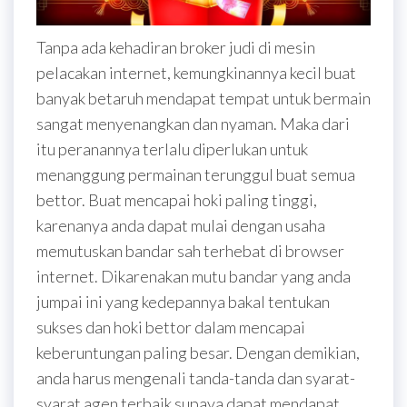
Tanpa ada kehadiran broker judi di mesin
pelacakan internet, kemungkinannya kecil buat
banyak betaruh mendapat tempat untuk bermain
sangat menyenangkan dan nyaman. Maka dari
itu peranannya terlalu diperlukan untuk
menanggung permainan terunggul buat semua
bettor. Buat mencapai hoki paling tinggi,
karenanya anda dapat mulai dengan usaha
memutuskan bandar sah terhebat di browser
internet. Dikarenakan mutu bandar yang anda
jumpai ini yang kedepannya bakal tentukan
sukses dan hoki bettor dalam mencapai
keberuntungan paling besar. Dengan demikian,
anda harus mengenali tanda-tanda dan syarat-
syarat agen terbaik supaya dapat mendapat