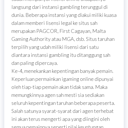
langsung dari instansi gambling terunggul di
dunia. Beberapa instansi yang diakui miliki kuasa
dalam memberi lisensi legal ke situs sah
merupakan PAGCOR, First Cagayan, Malta
Gaming Authority atau MGA, dsb. Situs taruhan
terpilih yang udah miliki lisensi dari satu
diantara instansi gambling itu ditanggung sah
dan paling dipercaya.
Ke-4, menekankan kepentingan banyak pemain.
Keperluan permainkan igaming online dipunyai
oleh tiap-tiap pemain akan tidak sama. Maka
memungkinnya agen sah mesti sia sediakan
seluruh kepentingan taruhan beberapa peserta.
Salah satunya syarat-syarat dari agen terhebat
ini akan terus mengerti apa yang diingini oleh
semua pemainnya seperti nilai keuntungan,