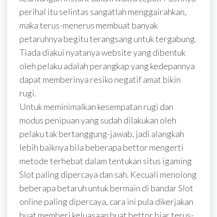
perihal itu selintas sangatlah menggairahkan,
maka terus-menerus membuat banyak
petaruhnya begitu terangsang untuk tergabung.
Tiada diakui nyatanya website yang dibentuk
oleh pelaku adalah perangkap yang kedepannya
dapat memberinya resiko negatif amat bikin
rugi.
Untuk meminimalkan kesempatan rugi dan
modus penipuan yang sudah dilakukan oleh
pelaku tak bertanggung-jawab, jadi alangkah
lebih baiknya bila beberapa bettor mengerti
metode terhebat dalam tentukan situs igaming
Slot paling dipercaya dan sah. Kecuali menolong
beberapa betaruh untuk bermain di bandar Slot
online paling dipercaya, cara ini pula dikerjakan
buat memberi keluasaan buat bettor biar terus-