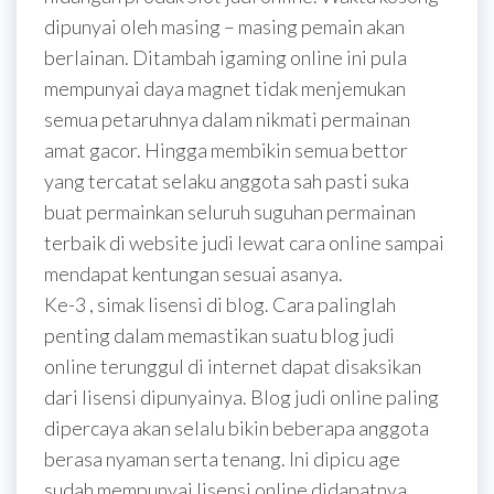
dipunyai oleh masing – masing pemain akan
berlainan. Ditambah igaming online ini pula
mempunyai daya magnet tidak menjemukan
semua petaruhnya dalam nikmati permainan
amat gacor. Hingga membikin semua bettor
yang tercatat selaku anggota sah pasti suka
buat permainkan seluruh suguhan permainan
terbaik di website judi lewat cara online sampai
mendapat kentungan sesuai asanya.
Ke-3 , simak lisensi di blog. Cara palinglah
penting dalam memastikan suatu blog judi
online terunggul di internet dapat disaksikan
dari lisensi dipunyainya. Blog judi online paling
dipercaya akan selalu bikin beberapa anggota
berasa nyaman serta tenang. Ini dipicu age
sudah mempunyai lisensi online didapatnya