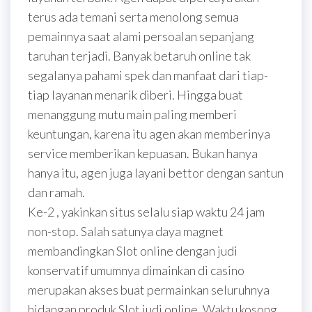
terus ada temani serta menolong semua
pemainnya saat alami persoalan sepanjang
taruhan terjadi. Banyak betaruh online tak
segalanya pahami spek dan manfaat dari tiap-
tiap layanan menarik diberi. Hingga buat
menanggung mutu main paling memberi
keuntungan, karena itu agen akan memberinya
service memberikan kepuasan. Bukan hanya
hanya itu, agen juga layani bettor dengan santun
dan ramah.
Ke-2 , yakinkan situs selalu siap waktu 24 jam
non-stop. Salah satunya daya magnet
membandingkan Slot online dengan judi
konservatif umumnya dimainkan di casino
merupakan akses buat permainkan seluruhnya
hidangan produk Slot judi online. Waktu kosong