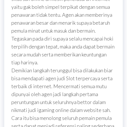
yaitu gak boleh simpel terpikat dengan semua
penawaran tidak tentu. Agen akan memberinya
penawaran besar dan menarik supaya betaruh
pemula minat untuk masuk dan bermain.
Tegaskan pada diri supaya selalu mencapai hoki
terpilih dengan tepat, maka anda dapat bermain
secara mudah serta memberikan keuntungan
tiap harinya.
Demikian langkah terunggul bisa dilakukan biar
bisa mendapati agen judi Slot terpercaya serta
terbaik di internet. Mencermati semua mutu
dipunyai oleh agen jadi langkah pertama
peruntungan untuk seluruhnya bettor dalam
nikmati judi igaming online dalam website sah.
Cara itu bisa menolong seluruh pemain pemula
serta dapat menjadi referensi paling sederhana