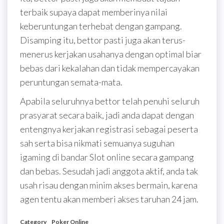
terbaik supaya dapat memberinya nilai
keberuntungan terhebat dengan gampang.
Disamping itu, bettor pasti juga akan terus-
menerus kerjakan usahanya dengan optimal biar
bebas dari kekalahan dan tidak mempercayakan
peruntungan semata-mata.
Apabila seluruhnya bettor telah penuhi seluruh
prasyarat secara baik, jadi anda dapat dengan
entengnya kerjakan registrasi sebagai peserta
sah serta bisa nikmati semuanya suguhan
igaming di bandar Slot online secara gampang
dan bebas. Sesudah jadi anggota aktif, anda tak
usah risau dengan minim akses bermain, karena
agen tentu akan memberi akses taruhan 24 jam.
Category
Poker Online