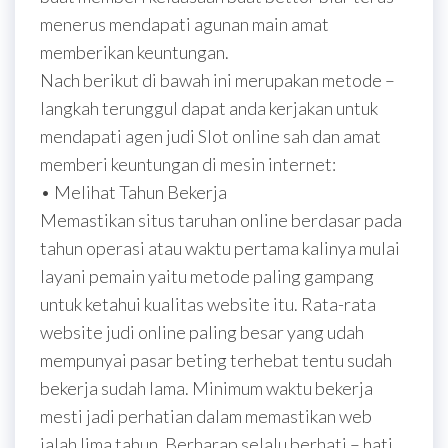
menerus mendapati agunan main amat
memberikan keuntungan.
Nach berikut di bawah ini merupakan metode –
langkah terunggul dapat anda kerjakan untuk
mendapati agen judi Slot online sah dan amat
memberi keuntungan di mesin internet:
• Melihat Tahun Bekerja
Memastikan situs taruhan online berdasar pada
tahun operasi atau waktu pertama kalinya mulai
layani pemain yaitu metode paling gampang
untuk ketahui kualitas website itu. Rata-rata
website judi online paling besar yang udah
mempunyai pasar beting terhebat tentu sudah
bekerja sudah lama. Minimum waktu bekerja
mesti jadi perhatian dalam memastikan web
ialah lima tahun. Berharap selalu berhati – hati