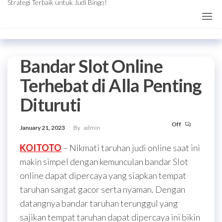
Strategi Terbaik untuk Judi Bingo!
Bandar Slot Online
Terhebat di Alla Penting
Dituruti
Off
January 21, 2023
By
admin
KOITOTO
– Nikmati taruhan judi online saat ini
makin simpel dengan kemunculan bandar Slot
online dapat dipercaya yang siapkan tempat
taruhan sangat gacor serta nyaman. Dengan
datangnya bandar taruhan terunggul yang
sajikan tempat taruhan dapat dipercaya ini bikin