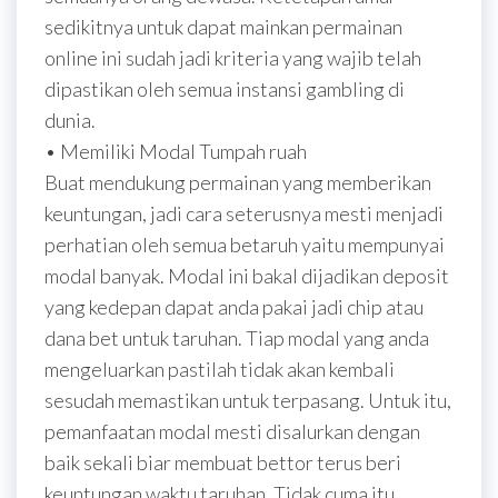
sedikitnya untuk dapat mainkan permainan
online ini sudah jadi kriteria yang wajib telah
dipastikan oleh semua instansi gambling di
dunia.
• Memiliki Modal Tumpah ruah
Buat mendukung permainan yang memberikan
keuntungan, jadi cara seterusnya mesti menjadi
perhatian oleh semua betaruh yaitu mempunyai
modal banyak. Modal ini bakal dijadikan deposit
yang kedepan dapat anda pakai jadi chip atau
dana bet untuk taruhan. Tiap modal yang anda
mengeluarkan pastilah tidak akan kembali
sesudah memastikan untuk terpasang. Untuk itu,
pemanfaatan modal mesti disalurkan dengan
baik sekali biar membuat bettor terus beri
keuntungan waktu taruhan. Tidak cuma itu,