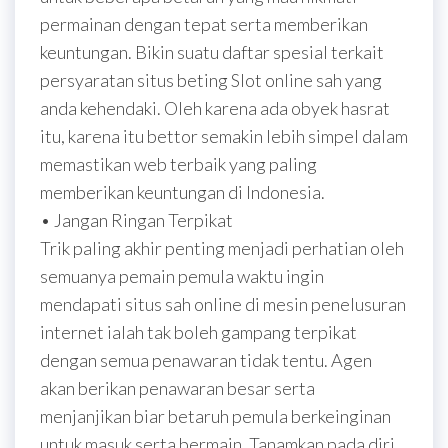
permainan dengan tepat serta memberikan
keuntungan. Bikin suatu daftar spesial terkait
persyaratan situs beting Slot online sah yang
anda kehendaki. Oleh karena ada obyek hasrat
itu, karena itu bettor semakin lebih simpel dalam
memastikan web terbaik yang paling
memberikan keuntungan di Indonesia.
• Jangan Ringan Terpikat
Trik paling akhir penting menjadi perhatian oleh
semuanya pemain pemula waktu ingin
mendapati situs sah online di mesin penelusuran
internet ialah tak boleh gampang terpikat
dengan semua penawaran tidak tentu. Agen
akan berikan penawaran besar serta
menjanjikan biar betaruh pemula berkeinginan
untuk masuk serta bermain. Tanamkan pada diri