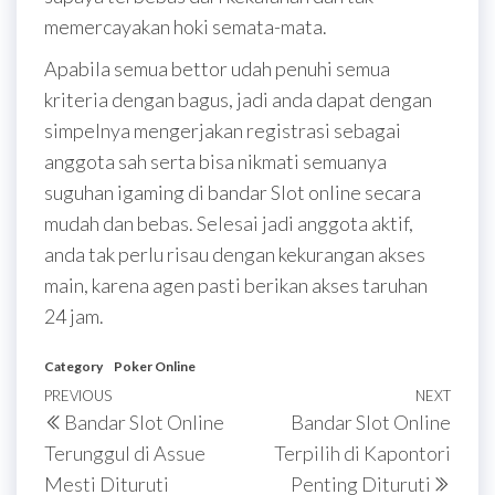
memercayakan hoki semata-mata.
Apabila semua bettor udah penuhi semua
kriteria dengan bagus, jadi anda dapat dengan
simpelnya mengerjakan registrasi sebagai
anggota sah serta bisa nikmati semuanya
suguhan igaming di bandar Slot online secara
mudah dan bebas. Selesai jadi anggota aktif,
anda tak perlu risau dengan kekurangan akses
main, karena agen pasti berikan akses taruhan
24 jam.
Category
Poker Online
Post
Previous
PREVIOUS
NEXT
Next
Bandar Slot Online
Bandar Slot Online
navigation
Post
Post
Terunggul di Assue
Terpilih di Kapontori
Mesti Dituruti
Penting Dituruti