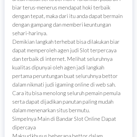
biar terus-menerus mendapat hoki terbaik
dengan tepat, maka dari itu anda dapat bermain
dengan gampang dan memberi keuntungan
sehari-harinya.
Demikian langkah terhebat bisa dilakukan biar
dapat memperoleh agen judi Slot terpercaya
dan terbaik di internet. Melihat seluruhnya
kualitas dipunyai oleh agen jadi langkah
pertama peruntungan buat seluruhnya bettor
dalam nikmati judi igaming online di web sah.
Cara itu bisa menolong seluruh pemain pemula
serta dapat dijadikan panutan paling mudah
dalam menenarkan situs bermutu.
Simpelnya Main di Bandar Slot Online Dapat
dipercaya
Maksud khusus beberapa bettor dalam