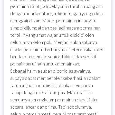
permainan Slot jadi pelayanan taruhan uang asli
dengan nilai keuntungan keuntungan yang cukup
menggairahkan. Model permainan ini begitu
simpel dijumpai dan pas jadi macam permainan
terpilih yang amat wajar untuk dicicipi oleh
seluruhnya kelompok. Menjadi salah satunya
model permainan terbanyak direferensikan oleh
bandar dan pemain senior, bikin tidak sedikit
pemain baru ingin untuk memainkan.
Sebagai halnya sudah diperjelas awalnya,
supaya dapat memperoleh keberhasilan dalam
taruhan jadi anda mesti jalankan semuanya
tahap dengan benar dan pas. Maka dari itu
semuanya serangkaian permainan dapat jalan
secara lancar dan prima. Tapi sebelumnya,
seluruh pemain mesti penuhi prasyarat mesti