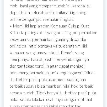
mobilisasi yang mempermudah ini, karena itu
dapat bikin seluruh bettor nikmati igaming
online dengan jauh semakin ringkas.
• Memiliki Impian dan Kemauan Cukup Kuat
Kriteria paling akhir yang penting jadi perhatian
sebelumnya permainkan igaming di bandar
online paling dipercaya yaitu dengan miliki
kemauan yang lumayan kuat. Pemain yang
mempunyai hasrat pasti menyeimbanginnya
dengan tekad terpilih agar dapat menjadi
pemenang permainan judi dengan gacor. Diluar
itu, bettor pasti pula akan membuat tujuan
terbaik supaya bisa memberi nilai hoki terbaik
secara mudah. Tidak hanya itu, bettor pasti pula
bakal selalu lakukan usahanya dengan optimal
supaya terbebas dari kekalahan dan tak