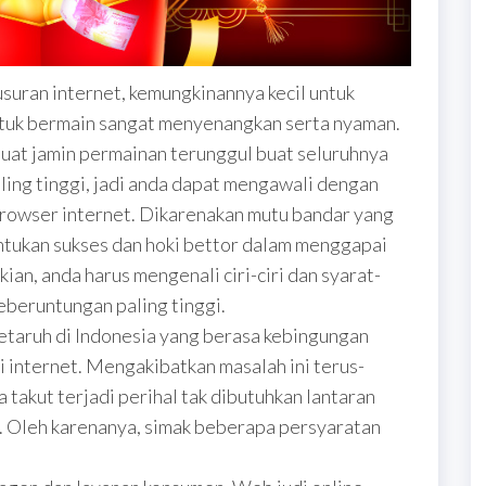
usuran internet, kemungkinannya kecil untuk
uk bermain sangat menyenangkan serta nyaman.
 buat jamin permainan terunggul buat seluruhnya
ing tinggi, jadi anda dapat mengawali dengan
browser internet. Dikarenakan mutu bandar yang
ntukan sukses dan hoki bettor dalam menggapai
an, anda harus mengenali ciri-ciri dan syarat-
eberuntungan paling tinggi.
betaruh di Indonesia yang berasa kebingungan
i internet. Mengakibatkan masalah ini terus-
 takut terjadi perihal tak dibutuhkan lantaran
k. Oleh karenanya, simak beberapa persyaratan