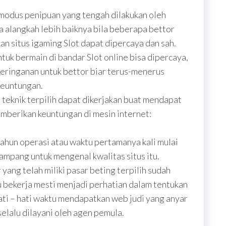
modus penipuan yang tengah dilakukan oleh
 alangkah lebih baiknya bila beberapa bettor
n situs igaming Slot dapat dipercaya dan sah.
k bermain di bandar Slot online bisa dipercaya,
keringanan untuk bettor biar terus-menerus
keuntungan.
– teknik terpilih dapat dikerjakan buat mendapat
memberikan keuntungan di mesin internet:
hun operasi atau waktu pertamanya kali mulai
mpang untuk mengenal kwalitas situs itu.
yang telah miliki pasar beting terpilih sudah
u bekerja mesti menjadi perhatian dalam tentukan
ati – hati waktu mendapatkan web judi yang anyar
selalu dilayani oleh agen pemula.