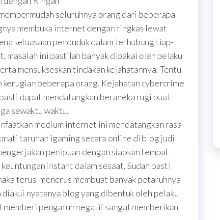
ih dengan Ringan
a mempermudah seluruhnya orang dari beberapa
nya membuka internet dengan ringkas lewat
ena keluasaan penduduk dalam terhubung tiap-
t, masalah ini pastilah banyak dipakai oleh pelaku
erta mensukseskan tindakan kejahatannya. Tentu
n kerugian beberapa orang. Kejahatan cybercrime
h pasti dapat mendatangkan beraneka rugi buat
aga sewaktu waktu.
anfaatkan medium internet ini mendatangkan rasa
ati taruhan igaming secara online di blog judi
 mengerjakan penipuan dengan siapkan tempat
 keuntungan instant dalam sesaat. Sudah pasti
, maka terus-menerus membuat banyak petaruhnya
 diakui nyatanya blog yang dibentuk oleh pelaku
at memberi pengaruh negatif sangat memberikan