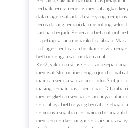
Pertama, saksikan dari kualitas pelayanan
terbaik terus-menerus mendatangkan keny
dalam agen sah adalah site yang mempunyai
terus datang temani dan menolong seluru
taruhan terjadi. Beberapa betaruh online 
tiap-tiap sarana menarik dikasihkan. Maka 
jadi agen tentu akan berikan servis menge
bettor dengan santun dan ramah.
Ke-2 , yakinkan situs selalu ada sepanjan
memisah Slot online dengan judi formal rat
mainkan semua santapan produk Slot judi 
masing pemain pasti berlainan. Ditambah i
menjengkelkan semua petaruhnya dalam n
seluruhnya bettor yang tercatat sebagai 
semuanya suguhan permainan terunggul di 
memperoleh kentungan sesuai sama asany