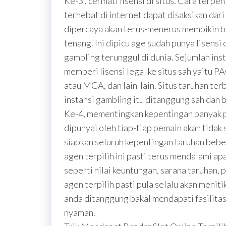
Ke-3 , cermati lisensi di situs. Cara terpe
terhebat di internet dapat disaksikan dari
dipercaya akan terus-menerus membikin 
tenang. Ini dipicu age sudah punya lisensi
gambling terunggul di dunia. Sejumlah in
memberi lisensi legal ke situs sah yaitu
atau MGA, dan lain-lain. Situs taruhan terb
instansi gambling itu ditanggung sah dan b
Ke-4, mementingkan kepentingan banyak p
dipunyai oleh tiap-tiap pemain akan tida
siapkan seluruh kepentingan taruhan bebe
agen terpilih ini pasti terus mendalami a
seperti nilai keuntungan, sarana taruhan,
agen terpilih pasti pula selalu akan menit
anda ditanggung bakal mendapati fasilita
nyaman.