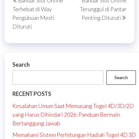
Bandar Slot Online
Bandar Slot Online
navigation
Post
Post
Terhebat di Way
Terunggul di Pantar
Pengubuan Mesti
Penting Dituruti
Dituruti
Search
Search
RECENT POSTS
Kesalahan Umum Saat Memasang Togel 4D/3D/2D
yang Harus Dihindari 2026: Panduan Bermain
Bertanggung Jawab
Memahami Sistem Perhitungan Hadiah Togel 4D 3D