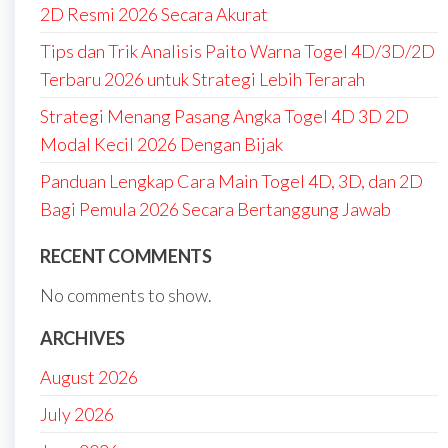
2D Resmi 2026 Secara Akurat
Tips dan Trik Analisis Paito Warna Togel 4D/3D/2D
Terbaru 2026 untuk Strategi Lebih Terarah
Strategi Menang Pasang Angka Togel 4D 3D 2D
Modal Kecil 2026 Dengan Bijak
Panduan Lengkap Cara Main Togel 4D, 3D, dan 2D
Bagi Pemula 2026 Secara Bertanggung Jawab
RECENT COMMENTS
No comments to show.
ARCHIVES
August 2026
July 2026