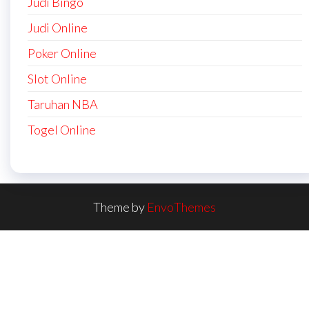
Judi Bingo
Judi Online
Poker Online
Slot Online
Taruhan NBA
Togel Online
Theme by
EnvoThemes