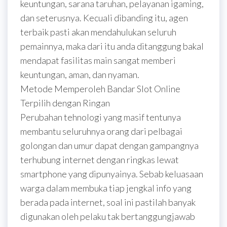
keuntungan, sarana taruhan, pelayanan igaming,
dan seterusnya. Kecuali dibanding itu, agen
terbaik pasti akan mendahulukan seluruh
pemainnya, maka dari itu anda ditanggung bakal
mendapat fasilitas main sangat memberi
keuntungan, aman, dan nyaman.
Metode Memperoleh Bandar Slot Online
Terpilih dengan Ringan
Perubahan tehnologi yang masif tentunya
membantu seluruhnya orang dari pelbagai
golongan dan umur dapat dengan gampangnya
terhubung internet dengan ringkas lewat
smartphone yang dipunyainya. Sebab keluasaan
warga dalam membuka tiap jengkal info yang
berada pada internet, soal ini pastilah banyak
digunakan oleh pelaku tak bertanggungjawab