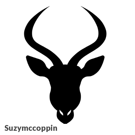
Skip
to
the
content
Suzymccoppin