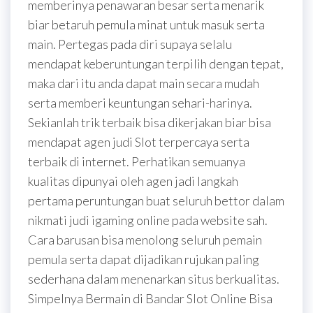
memberinya penawaran besar serta menarik
biar betaruh pemula minat untuk masuk serta
main. Pertegas pada diri supaya selalu
mendapat keberuntungan terpilih dengan tepat,
maka dari itu anda dapat main secara mudah
serta memberi keuntungan sehari-harinya.
Sekianlah trik terbaik bisa dikerjakan biar bisa
mendapat agen judi Slot terpercaya serta
terbaik di internet. Perhatikan semuanya
kualitas dipunyai oleh agen jadi langkah
pertama peruntungan buat seluruh bettor dalam
nikmati judi igaming online pada website sah.
Cara barusan bisa menolong seluruh pemain
pemula serta dapat dijadikan rujukan paling
sederhana dalam menenarkan situs berkualitas.
Simpelnya Bermain di Bandar Slot Online Bisa