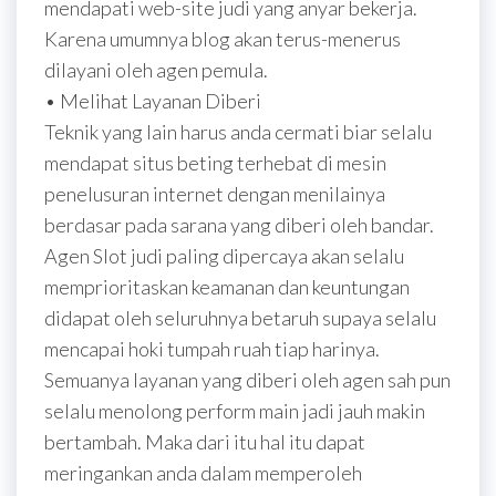
mendapati web-site judi yang anyar bekerja.
Karena umumnya blog akan terus-menerus
dilayani oleh agen pemula.
• Melihat Layanan Diberi
Teknik yang lain harus anda cermati biar selalu
mendapat situs beting terhebat di mesin
penelusuran internet dengan menilainya
berdasar pada sarana yang diberi oleh bandar.
Agen Slot judi paling dipercaya akan selalu
memprioritaskan keamanan dan keuntungan
didapat oleh seluruhnya betaruh supaya selalu
mencapai hoki tumpah ruah tiap harinya.
Semuanya layanan yang diberi oleh agen sah pun
selalu menolong perform main jadi jauh makin
bertambah. Maka dari itu hal itu dapat
meringankan anda dalam memperoleh