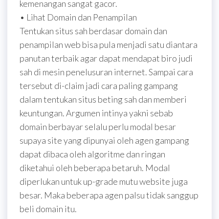
kemenangan sangat gacor.
• Lihat Domain dan Penampilan
Tentukan situs sah berdasar domain dan
penampilan web bisa pula menjadi satu diantara
panutan terbaik agar dapat mendapat biro judi
sah di mesin penelusuran internet. Sampai cara
tersebut di-claim jadi cara paling gampang
dalam tentukan situs beting sah dan memberi
keuntungan. Argumen intinya yakni sebab
domain berbayar selalu perlu modal besar
supaya site yang dipunyai oleh agen gampang
dapat dibaca oleh algoritme dan ringan
diketahui oleh beberapa betaruh. Modal
diperlukan untuk up-grade mutu website juga
besar. Maka beberapa agen palsu tidak sanggup
beli domain itu.