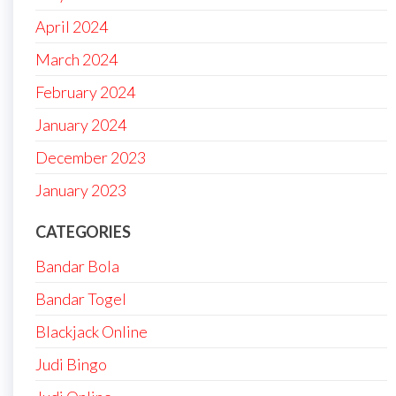
April 2024
March 2024
February 2024
January 2024
December 2023
January 2023
CATEGORIES
Bandar Bola
Bandar Togel
Blackjack Online
Judi Bingo