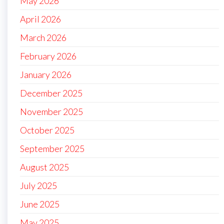
May 2026
April 2026
March 2026
February 2026
January 2026
December 2025
November 2025
October 2025
September 2025
August 2025
July 2025
June 2025
May 2025