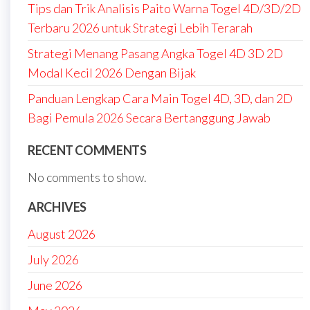
Tips dan Trik Analisis Paito Warna Togel 4D/3D/2D
Terbaru 2026 untuk Strategi Lebih Terarah
Strategi Menang Pasang Angka Togel 4D 3D 2D
Modal Kecil 2026 Dengan Bijak
Panduan Lengkap Cara Main Togel 4D, 3D, dan 2D
Bagi Pemula 2026 Secara Bertanggung Jawab
RECENT COMMENTS
No comments to show.
ARCHIVES
August 2026
July 2026
June 2026