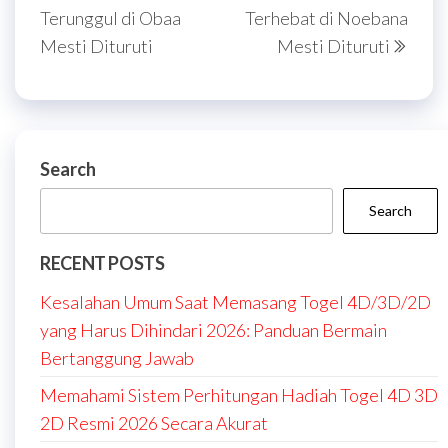
navigation
Terunggul di Obaa
Terhebat di Noebana
Mesti Dituruti
Mesti Dituruti
Search
Search
RECENT POSTS
Kesalahan Umum Saat Memasang Togel 4D/3D/2D
yang Harus Dihindari 2026: Panduan Bermain
Bertanggung Jawab
Memahami Sistem Perhitungan Hadiah Togel 4D 3D
2D Resmi 2026 Secara Akurat