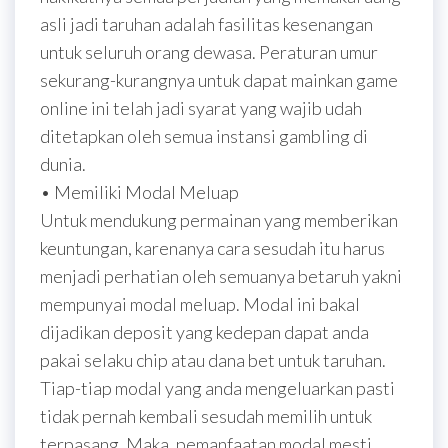
asli jadi taruhan adalah fasilitas kesenangan
untuk seluruh orang dewasa. Peraturan umur
sekurang-kurangnya untuk dapat mainkan game
online ini telah jadi syarat yang wajib udah
ditetapkan oleh semua instansi gambling di
dunia.
• Memiliki Modal Meluap
Untuk mendukung permainan yang memberikan
keuntungan, karenanya cara sesudah itu harus
menjadi perhatian oleh semuanya betaruh yakni
mempunyai modal meluap. Modal ini bakal
dijadikan deposit yang kedepan dapat anda
pakai selaku chip atau dana bet untuk taruhan.
Tiap-tiap modal yang anda mengeluarkan pasti
tidak pernah kembali sesudah memilih untuk
terpasang. Maka, pemanfaatan modal mesti