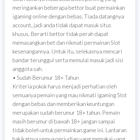
meringankan beberapa bettor buat permainkan
igaming online dengan bebas. Tiada datangnya
account, jadi anda tidak dapat masuk situs
khusus. Berarti bettor tidak perah dapat
memasangkan bet dan nikmati permainan Slot
kesenangannya. Untuk itu, selekasnya mencari
bandar terunggul serta memulai masuk jadi sisi
anggota sah.
• Sudah Berumur 18+ Tahun
Kriteria pokok harus menjadi perhatian oleh
semuanya pemain yang mau nikmati igaming Slot
dengan bebas dan memberikan keuntungan
merupakan sudah berumur 18+ tahun. Pemain
masih berumur di bawah 18+ jangan sampai
tidak boleh untuk permainkan game ini. Lantaran
hakikatnya semua perjudian yang memakai uang