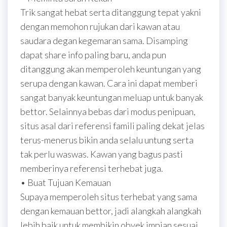
Trik sangat hebat serta ditanggung tepat yakni
dengan memohon rujukan dari kawan atau
saudara degan kegemaran sama. Disamping
dapat share info paling baru, anda pun
ditanggung akan memperoleh keuntungan yang
serupa dengan kawan. Cara ini dapat memberi
sangat banyak keuntungan meluap untuk banyak
bettor. Selainnya bebas dari modus penipuan,
situs asal dari referensi famili paling dekat jelas
terus-menerus bikin anda selalu untung serta
tak perlu waswas. Kawan yang bagus pasti
memberinya referensi terhebat juga.
• Buat Tujuan Kemauan
Supaya memperoleh situs terhebat yang sama
dengan kemauan bettor, jadi alangkah alangkah
lebih baik untuk membikin obyek impian sesuai