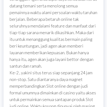
datang temani serta menolong semua
pemainnya waktu alami persoalan waktu taruhan
berjalan. Beberapa betaruh online tak
seluruhnya mendalami feature dan manfaat dari
tiap-tiap sarana menarik dikasihkan. Maka dari
itu untuk menanggung kualitas bermain paling
beri keuntungan, jadi agen akan memberi
layanan memberikan kepuasan. Bukan hanya
hanya itu, agen akan juga layani bettor dengan
santun dan ramah.
Ke-2 , yakini situs terus siap sepanjang 24 jam
non-stop. Satu diantaranya daya magnet
memperbandingkan Slot online dengan judi
formal umumnya dimainkan di casino yaitu akses
untuk permainkan semua santapan produk Slot
judi online. Waktu kosong dipunyai oleh masing