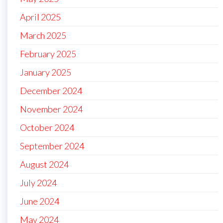
April 2025
March 2025
February 2025
January 2025
December 2024
November 2024
October 2024
September 2024
August 2024
July 2024
June 2024
May 2024