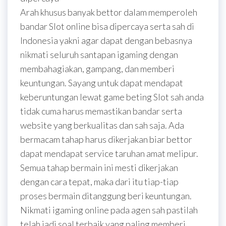
Arah khusus banyak bettor dalam memperoleh
bandar Slot online bisa dipercaya serta sah di
Indonesia yakni agar dapat dengan bebasnya
nikmati seluruh santapan igaming dengan
membahagiakan, gampang, dan memberi
keuntungan. Sayang untuk dapat mendapat
keberuntungan lewat game beting Slot sah anda
tidak cuma harus memastikan bandar serta
website yang berkualitas dan sah saja. Ada
bermacam tahap harus dikerjakan biar bettor
dapat mendapat service taruhan amat melipur.
Semua tahap bermain ini mesti dikerjakan
dengan cara tepat, maka dari itu tiap-tiap
proses bermain ditanggung beri keuntungan.
Nikmati igaming online pada agen sah pastilah
telah jadi soal terbaik yang paling memberi