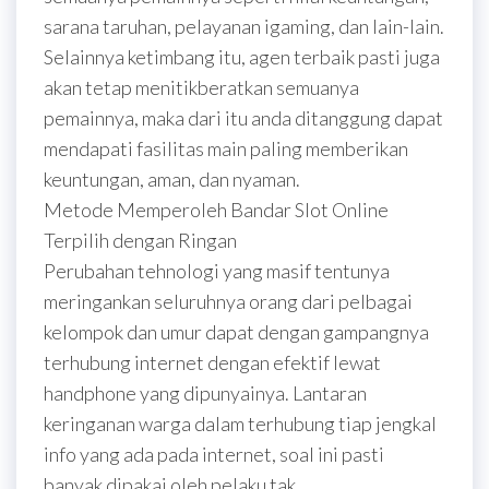
sarana taruhan, pelayanan igaming, dan lain-lain.
Selainnya ketimbang itu, agen terbaik pasti juga
akan tetap menitikberatkan semuanya
pemainnya, maka dari itu anda ditanggung dapat
mendapati fasilitas main paling memberikan
keuntungan, aman, dan nyaman.
Metode Memperoleh Bandar Slot Online
Terpilih dengan Ringan
Perubahan tehnologi yang masif tentunya
meringankan seluruhnya orang dari pelbagai
kelompok dan umur dapat dengan gampangnya
terhubung internet dengan efektif lewat
handphone yang dipunyainya. Lantaran
keringanan warga dalam terhubung tiap jengkal
info yang ada pada internet, soal ini pasti
banyak dipakai oleh pelaku tak