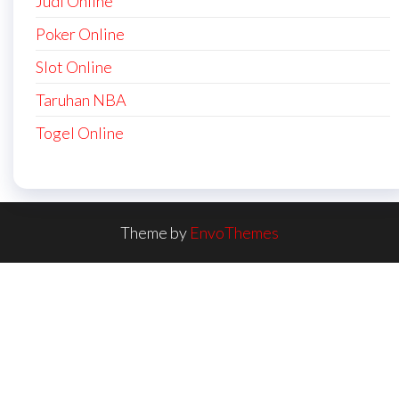
Judi Online
Poker Online
Slot Online
Taruhan NBA
Togel Online
Theme by
EnvoThemes