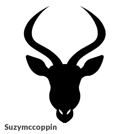
Skip
to
the
content
Suzymccoppin