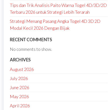
Tips dan Trik Analisis Paito Warna Togel 4D/3D/2D
Terbaru 2026 untuk Strategi Lebih Terarah
Strategi Menang Pasang Angka Togel 4D 3D 2D
Modal Kecil 2026 Dengan Bijak
RECENT COMMENTS
No comments to show.
ARCHIVES
August 2026
July 2026
June 2026
May 2026
April 2026