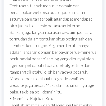
Tentukan situs sah menurut domain dan
penampakan web bisa pula dijadikan salah
satunya panutan terbaik agar dapat mendapat
biro judi sah di mesin pelacakan internet.
Bahkan juga langkah barusan di-claim jadi cara
termudah dalam tentukan situs beting sah dan
memberi keuntungan. Argumen terutamanya
adalah lantaran domain berbayar terus-menerus
perlu modal besar biar blog yang dipunyai oleh
agen simpel dapat dibaca oleh algoritme dan
gampang diketahui oleh banyaknya betaruh.
Modal diperlukan buat up-grade kwalitas
website juga besar. Maka dari itu umumnya agen
palsu tak bisa beli domain itu.
• Meminta Rujukan Rekan
Langkah amat baik dan ditanggung tepat yakni