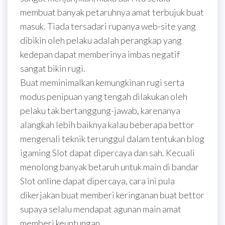
membuat banyak petaruhnya amat terbujuk buat
masuk. Tiada tersadari rupanya web-site yang
dibikin oleh pelaku adalah perangkap yang
kedepan dapat memberinya imbas negatif
sangat bikin rugi.
Buat meminimalkan kemungkinan rugi serta
modus penipuan yang tengah dilakukan oleh
pelaku tak bertanggung-jawab, karenanya
alangkah lebih baiknya kalau beberapa bettor
mengenali teknik terunggul dalam tentukan blog
igaming Slot dapat dipercaya dan sah. Kecuali
menolong banyak betaruh untuk main di bandar
Slot online dapat dipercaya, cara ini pula
dikerjakan buat memberi keringanan buat bettor
supaya selalu mendapat agunan main amat
memberi keuntungan.