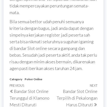
tidak mempercayakan peruntungan semata-
mata.
Bila semua bettor udah penuhi semuanya
kriteria dengan bagus, jadi anda dapat dengan
simpelnya kerjakan register jadi peserta sah
serta bisa nikmati seluruhnya suguhan igaming
di bandar Slot online secara gampang dan
bebas. Sesudah jadi peserta aktif, anda tak perlu
risau dengan minim akses bermain, dikarenakan
agen pasti berikan akses taruhan 24 jam.
Category
Poker Online
Post
Previous
PREVIOUS
NEXT
Next
Bandar Slot Online
Bandar Slot Online
navigation
Post
Post
Terunggul di Klamono
Terpilih di Pekalongan
Mesti Dituruti
Harus Dituruti