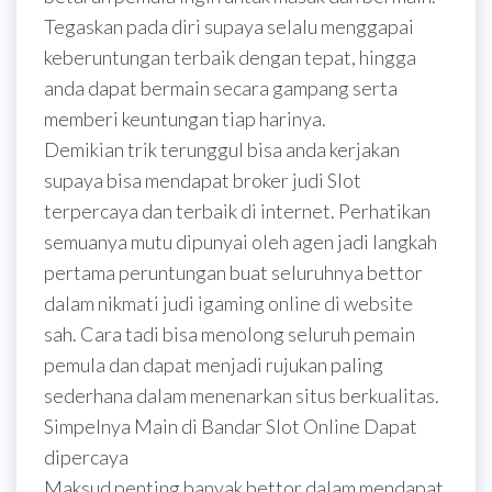
Tegaskan pada diri supaya selalu menggapai
keberuntungan terbaik dengan tepat, hingga
anda dapat bermain secara gampang serta
memberi keuntungan tiap harinya.
Demikian trik terunggul bisa anda kerjakan
supaya bisa mendapat broker judi Slot
terpercaya dan terbaik di internet. Perhatikan
semuanya mutu dipunyai oleh agen jadi langkah
pertama peruntungan buat seluruhnya bettor
dalam nikmati judi igaming online di website
sah. Cara tadi bisa menolong seluruh pemain
pemula dan dapat menjadi rujukan paling
sederhana dalam menenarkan situs berkualitas.
Simpelnya Main di Bandar Slot Online Dapat
dipercaya
Maksud penting banyak bettor dalam mendapat