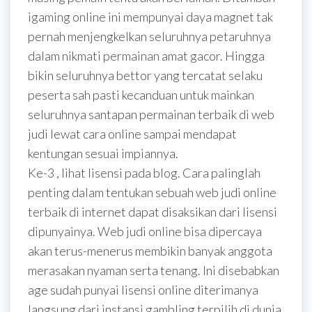
igaming online ini mempunyai daya magnet tak
pernah menjengkelkan seluruhnya petaruhnya
dalam nikmati permainan amat gacor. Hingga
bikin seluruhnya bettor yang tercatat selaku
peserta sah pasti kecanduan untuk mainkan
seluruhnya santapan permainan terbaik di web
judi lewat cara online sampai mendapat
kentungan sesuai impiannya.
Ke-3 , lihat lisensi pada blog. Cara palinglah
penting dalam tentukan sebuah web judi online
terbaik di internet dapat disaksikan dari lisensi
dipunyainya. Web judi online bisa dipercaya
akan terus-menerus membikin banyak anggota
merasakan nyaman serta tenang. Ini disebabkan
age sudah punyai lisensi online diterimanya
langsung dari instansi gambling terpilih di dunia.