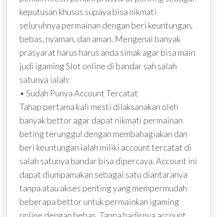
keputusan khusus supaya bisa nikmati
seluruhnya permainan dengan beri keuntungan,
bebas, nyaman, dan aman. Mengenai banyak
prasyarat harus harus anda simak agar bisa main
judi igaming Slot online di bandar sah salah
satunya ialah:
• Sudah Punya Account Tercatat
Tahap pertama kali mesti dilaksanakan oleh
banyak bettor agar dapat nikmati permainan
beting terunggul dengan membahagiakan dan
beri keuntungan ialah miliki account tercatat di
salah satunya bandar bisa dipercaya. Account ini
dapat diumpamakan sebagai satu diantaranya
tanpa atau akses penting yang mempermudah
beberapa bettor untuk permainkan igaming
online dengan bebas. Tanpa hadirnya account,