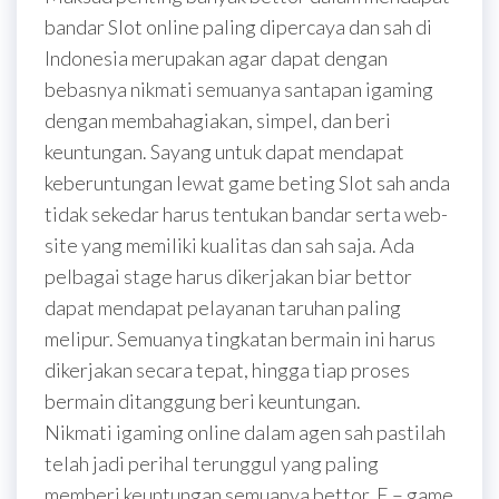
bandar Slot online paling dipercaya dan sah di
Indonesia merupakan agar dapat dengan
bebasnya nikmati semuanya santapan igaming
dengan membahagiakan, simpel, dan beri
keuntungan. Sayang untuk dapat mendapat
keberuntungan lewat game beting Slot sah anda
tidak sekedar harus tentukan bandar serta web-
site yang memiliki kualitas dan sah saja. Ada
pelbagai stage harus dikerjakan biar bettor
dapat mendapat pelayanan taruhan paling
melipur. Semuanya tingkatan bermain ini harus
dikerjakan secara tepat, hingga tiap proses
bermain ditanggung beri keuntungan.
Nikmati igaming online dalam agen sah pastilah
telah jadi perihal terunggul yang paling
memberi keuntungan semuanya bettor. E – game