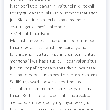
Nach berikut di bawah ini yaitu teknik – teknik
terunggul dapat dilakukan buat mendapat agen
judi Slot online sah serta sangat memberi
keuntungan di mesin internet:
• Melihat Tahun Bekerja
Memastikan web taruhan online berdasar pada
tahun operasi atau waktu pertamanya mulai
layani pemain yaitu trik paling gampang untuk
mengenali kwalitas situs itu. Kebanyakan situs
judi online paling besar yang udah punya pasar
beting terhebat sudah pasti bekerja sudah lama.
Sedikitnya waktu bekerja mesti menjadi
perhatian dalam memastikan situs yakni lima
tahun. Berharap selalu berhati – hati waktu
mendapatkan web judi yang anyar bekerja.
Dikarenakan umumnya situs akan terus-menerus