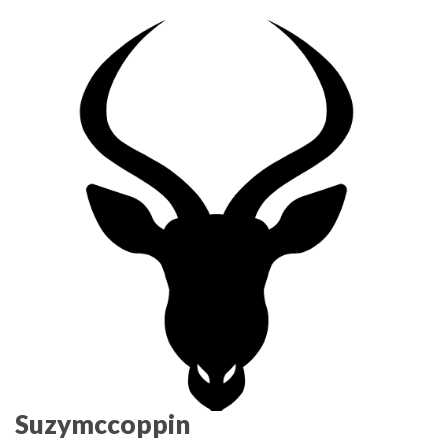
Skip
to
the
content
Suzymccoppin