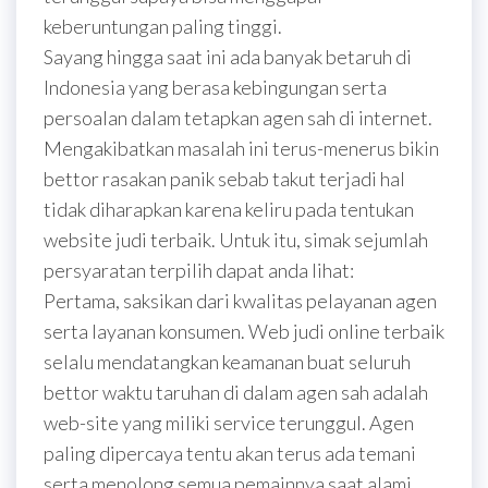
keberuntungan paling tinggi.
Sayang hingga saat ini ada banyak betaruh di
Indonesia yang berasa kebingungan serta
persoalan dalam tetapkan agen sah di internet.
Mengakibatkan masalah ini terus-menerus bikin
bettor rasakan panik sebab takut terjadi hal
tidak diharapkan karena keliru pada tentukan
website judi terbaik. Untuk itu, simak sejumlah
persyaratan terpilih dapat anda lihat:
Pertama, saksikan dari kwalitas pelayanan agen
serta layanan konsumen. Web judi online terbaik
selalu mendatangkan keamanan buat seluruh
bettor waktu taruhan di dalam agen sah adalah
web-site yang miliki service terunggul. Agen
paling dipercaya tentu akan terus ada temani
serta menolong semua pemainnya saat alami