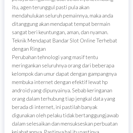
itu, agen terunggul pasti pula akan
mendahulukan seluruh pemainnya, maka anda
ditanggung akan mendapat tempat bermain
sangat beri keuntungan, aman, dan nyaman.
Teknik Mendapat Bandar Slot Online Terhebat
dengan Ringan
Perubahan tehnologi yang masif tentu
meringankan seluruhnya orang dari beberapa
kelompok dan umur dapat dengan gampangnya
membuka internet dengan efektif lewat hp
android yang dipunyainya. Sebab keringanan
orang dalam terhubung tiap jengkal data yang
berada di internet, ini pastilah banyak
digunakan oleh pelaku tidak bertanggungjawab
dalam selesaikan dan mensukseskan perbuatan
kejahatannya. Pastinya hal itu pastinya