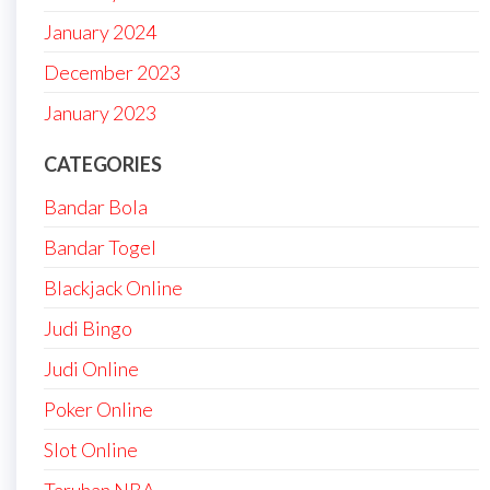
January 2024
December 2023
January 2023
CATEGORIES
Bandar Bola
Bandar Togel
Blackjack Online
Judi Bingo
Judi Online
Poker Online
Slot Online