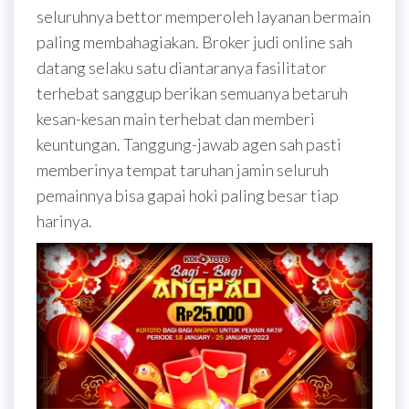
seluruhnya bettor memperoleh layanan bermain
paling membahagiakan. Broker judi online sah
datang selaku satu diantaranya fasilitator
terhebat sanggup berikan semuanya betaruh
kesan-kesan main terhebat dan memberi
keuntungan. Tanggung-jawab agen sah pasti
memberinya tempat taruhan jamin seluruh
pemainnya bisa gapai hoki paling besar tiap
harinya.