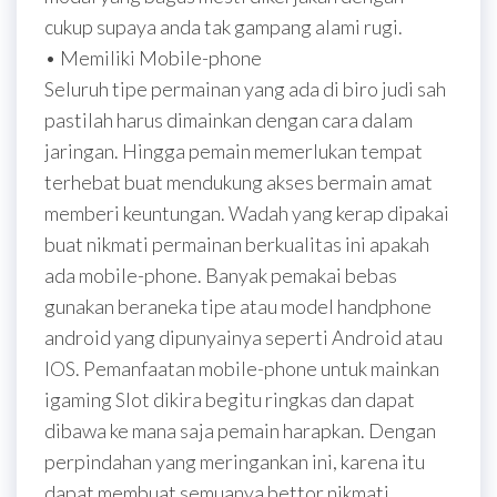
cukup supaya anda tak gampang alami rugi.
• Memiliki Mobile-phone
Seluruh tipe permainan yang ada di biro judi sah
pastilah harus dimainkan dengan cara dalam
jaringan. Hingga pemain memerlukan tempat
terhebat buat mendukung akses bermain amat
memberi keuntungan. Wadah yang kerap dipakai
buat nikmati permainan berkualitas ini apakah
ada mobile-phone. Banyak pemakai bebas
gunakan beraneka tipe atau model handphone
android yang dipunyainya seperti Android atau
IOS. Pemanfaatan mobile-phone untuk mainkan
igaming Slot dikira begitu ringkas dan dapat
dibawa ke mana saja pemain harapkan. Dengan
perpindahan yang meringankan ini, karena itu
dapat membuat semuanya bettor nikmati