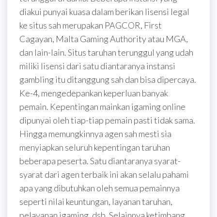
diakui punyai kuasa dalam berikan lisensi legal
ke situs sah merupakan PAGCOR, First
Cagayan, Malta Gaming Authority atau MGA,
dan lain-lain. Situs taruhan terunggul yang udah
miliki lisensi dari satu diantaranya instansi
gambling itu ditanggung sah dan bisa dipercaya.
Ke-4, mengedepankan keperluan banyak
pemain. Kepentingan mainkan igaming online
dipunyai oleh tiap-tiap pemain pasti tidak sama.
Hingga memungkinnya agen sah mesti sia
menyiapkan seluruh kepentingan taruhan
beberapa peserta. Satu diantaranya syarat-
syarat dari agen terbaik ini akan selalu pahami
apa yang dibutuhkan oleh semua pemainnya
seperti nilai keuntungan, layanan taruhan,
pelayanan igaming, dsb. Selainnya ketimbang