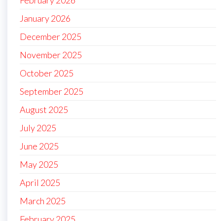
February 2026
January 2026
December 2025
November 2025
October 2025
September 2025
August 2025
July 2025
June 2025
May 2025
April 2025
March 2025
February 2025