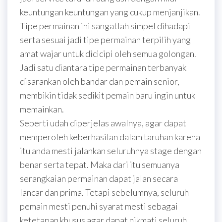
keuntungan keuntungan yang cukup menjanjikan.
Tipe permainan ini sangatlah simpel dihadapi
serta sesuai jadi tipe permainan terpilih yang
amat wajar untuk dicicipi oleh semua golongan.
Jadi satu diantara tipe permainan terbanyak
disarankan oleh bandar dan pemain senior,
membikin tidak sedikit pemain baru ingin untuk
memainkan.
Seperti udah diperjelas awalnya, agar dapat
memperoleh keberhasilan dalam taruhan karena
itu anda mesti jalankan seluruhnya stage dengan
benar serta tepat. Maka dari itu semuanya
serangkaian permainan dapat jalan secara
lancar dan prima. Tetapi sebelumnya, seluruh
pemain mesti penuhi syarat mesti sebagai
ketetapan khusus agar dapat nikmati seluruh