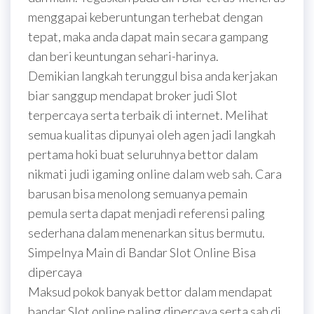
menggapai keberuntungan terhebat dengan
tepat, maka anda dapat main secara gampang
dan beri keuntungan sehari-harinya.
Demikian langkah terunggul bisa anda kerjakan
biar sanggup mendapat broker judi Slot
terpercaya serta terbaik di internet. Melihat
semua kualitas dipunyai oleh agen jadi langkah
pertama hoki buat seluruhnya bettor dalam
nikmati judi igaming online dalam web sah. Cara
barusan bisa menolong semuanya pemain
pemula serta dapat menjadi referensi paling
sederhana dalam menenarkan situs bermutu.
Simpelnya Main di Bandar Slot Online Bisa
dipercaya
Maksud pokok banyak bettor dalam mendapat
bandar Slot online paling dipercaya serta sah di