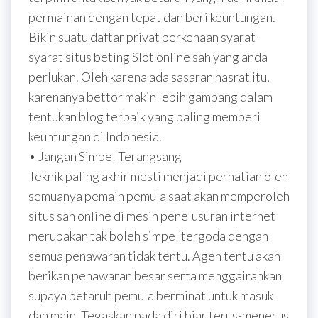
permainan dengan tepat dan beri keuntungan.
Bikin suatu daftar privat berkenaan syarat-
syarat situs beting Slot online sah yang anda
perlukan. Oleh karena ada sasaran hasrat itu,
karenanya bettor makin lebih gampang dalam
tentukan blog terbaik yang paling memberi
keuntungan di Indonesia.
• Jangan Simpel Terangsang
Teknik paling akhir mesti menjadi perhatian oleh
semuanya pemain pemula saat akan memperoleh
situs sah online di mesin penelusuran internet
merupakan tak boleh simpel tergoda dengan
semua penawaran tidak tentu. Agen tentu akan
berikan penawaran besar serta menggairahkan
supaya betaruh pemula berminat untuk masuk
dan main. Tegaskan pada diri biar terus-menerus