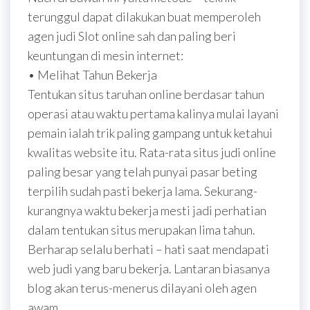
terunggul dapat dilakukan buat memperoleh
agen judi Slot online sah dan paling beri
keuntungan di mesin internet:
• Melihat Tahun Bekerja
Tentukan situs taruhan online berdasar tahun
operasi atau waktu pertama kalinya mulai layani
pemain ialah trik paling gampang untuk ketahui
kwalitas website itu. Rata-rata situs judi online
paling besar yang telah punyai pasar beting
terpilih sudah pasti bekerja lama. Sekurang-
kurangnya waktu bekerja mesti jadi perhatian
dalam tentukan situs merupakan lima tahun.
Berharap selalu berhati – hati saat mendapati
web judi yang baru bekerja. Lantaran biasanya
blog akan terus-menerus dilayani oleh agen
awam.