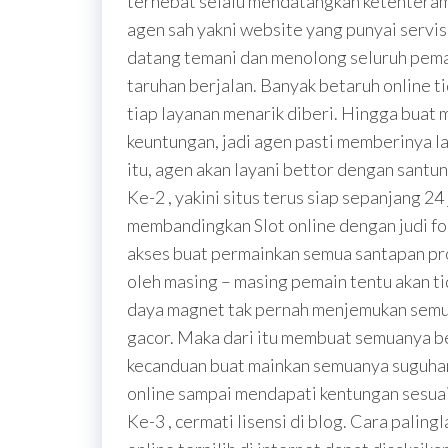
terhebat selalu mendatangkan ketenteram
agen sah yakni website yang punyai servis 
datang temani dan menolong seluruh pem
taruhan berjalan. Banyak betaruh online t
tiap layanan menarik diberi. Hingga buat
keuntungan, jadi agen pasti memberinya 
itu, agen akan layani bettor dengan santu
Ke-2 , yakini situs terus siap sepanjang 2
membandingkan Slot online dengan judi f
akses buat permainkan semua santapan pro
oleh masing – masing pemain tentu akan tid
daya magnet tak pernah menjemukan semu
gacor. Maka dari itu membuat semuanya be
kecanduan buat mainkan semuanya suguhan
online sampai mendapati kentungan sesuai
Ke-3 , cermati lisensi di blog. Cara palin