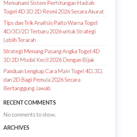
Memahami Sistem Perhitungan Hadiah
Togel 4D 3D 2D Resmi 2026 Secara Akurat
Tips dan Trik Analisis Paito Warna Togel
4D/3D/2D Terbaru 2026 untuk Strategi
Lebih Terarah
Strategi Menang Pasang Angka Togel 4D
3D 2D Modal Kecil 2026 Dengan Bijak
Panduan Lengkap Cara Main Togel 4D, 3D,
dan 2D Bagi Pemula 2026 Secara
Bertanggung Jawab
RECENT COMMENTS
No comments to show.
ARCHIVES