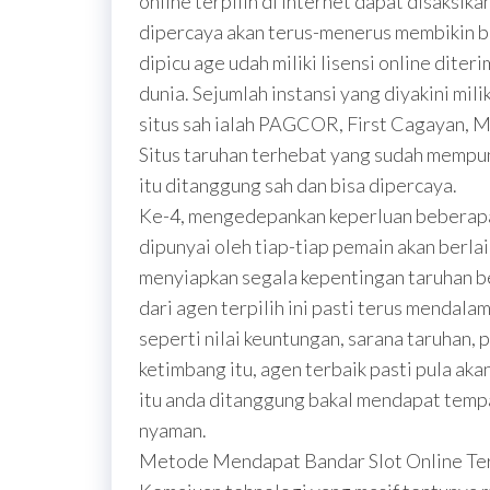
online terpilih di internet dapat disaksika
dipercaya akan terus-menerus membikin ba
dipicu age udah miliki lisensi online diter
dunia. Sejumlah instansi yang diyakini mi
situs sah ialah PAGCOR, First Cagayan, M
Situs taruhan terhebat yang sudah mempuny
itu ditanggung sah dan bisa dipercaya.
Ke-4, mengedepankan keperluan beberapa
dipunyai oleh tiap-tiap pemain akan berl
menyiapkan segala kepentingan taruhan b
dari agen terpilih ini pasti terus mendal
seperti nilai keuntungan, sarana taruhan, 
ketimbang itu, agen terbaik pasti pula a
itu anda ditanggung bakal mendapat temp
nyaman.
Metode Mendapat Bandar Slot Online Ter