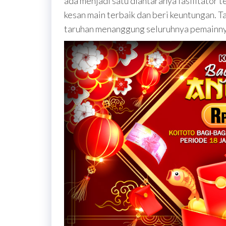
ada menjadi satu diantaranya fasilitator
kesan main terbaik dan beri keuntungan. 
taruhan menanggung seluruhnya pemainnya 