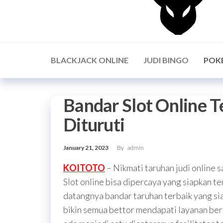
BLACKJACK ONLINE
JUDI BINGO
POKE
Bandar Slot Online Te
Dituruti
January 21, 2023
By
admin
KOITOTO
– Nikmati taruhan judi online 
Slot online bisa dipercaya yang siapkan 
datangnya bandar taruhan terbaik yang si
bikin semua bettor mendapati layanan ber