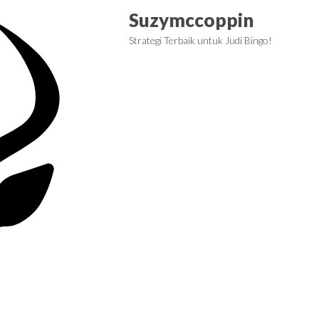
Suzymccoppin
Strategi Terbaik untuk Judi Bingo!