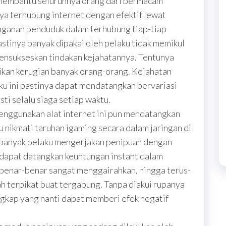
 membantu seluruhnya orang dari bermacam
a terhubung internet dengan efektif lewat
nganan penduduk dalam terhubung tiap-tiap
pastinya banyak dipakai oleh pelaku tidak memikul
ensukseskan tindakan kejahatannya. Tentunya
ikan kerugian banyak orang-orang. Kejahatan
ku ini pastinya dapat mendatangkan bervariasi
ti selalu siaga setiap waktu.
enggunakan alat internet ini pun mendatangkan
 nikmati taruhan igaming secara dalam jaringan di
n banyak pelaku mengerjakan penipuan dengan
 dapat datangkan keuntungan instant dalam
s benar-benar sangat menggairahkan, hingga terus-
h terpikat buat tergabung. Tanpa diakui rupanya
ngkap yang nanti dapat memberi efek negatif