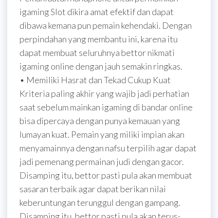
igaming Slot dikira amat efektif dan dapat
dibawa kemana pun pemain kehendaki. Dengan
perpindahan yang membantu ini, karena itu
dapat membuat seluruhnya bettor nikmati
igaming online dengan jauh semakin ringkas.
• Memiliki Hasrat dan Tekad Cukup Kuat
Kriteria paling akhir yang wajib jadi perhatian
saat sebelum mainkan igaming di bandar online
bisa dipercaya dengan punya kemauan yang
lumayan kuat. Pemain yang miliki impian akan
menyamainnya dengan nafsu terpilih agar dapat
jadi pemenang permainan judi dengan gacor.
Disamping itu, bettor pasti pula akan membuat
sasaran terbaik agar dapat berikan nilai
keberuntungan terunggul dengan gampang.
Disamping itu, bettor pasti pula akan terus-