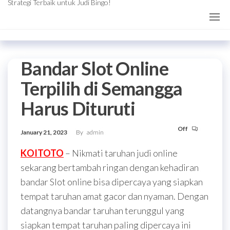
Strategi Terbaik untuk Judi Bingo!
Bandar Slot Online
Terpilih di Semangga
Harus Dituruti
Off
January 21, 2023
By
admin
KOITOTO
– Nikmati taruhan judi online
sekarang bertambah ringan dengan kehadiran
bandar Slot online bisa dipercaya yang siapkan
tempat taruhan amat gacor dan nyaman. Dengan
datangnya bandar taruhan terunggul yang
siapkan tempat taruhan paling dipercaya ini