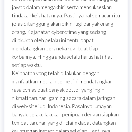
jawab dalam mengakhiri serta mensukseskan
tindakan kejahatannya. Pastinya hal semacam itu
jelas ditanggung akan bikin rugi banyak orang-
orang. Kejahatan cybercrime yang sedang
dilakukan oleh pelaku ini tentu dapat
mendatangkan beraneka rugi buat tiap
korbannya. Hingga anda selalu harus hati-hati
setiap waktu.
Kejahatan yang telah dilakukan dengan
manfaatkan media internet ini mendatangkan
rasa cemas buat banyak bettor yang ingin
nikmati taruhan igaming secara dalam jaringan
di web-site judi Indonesia. Pasalnya lumayan
banyak pelaku lakukan penipuan dengan siapkan
tempat taruhan yang di-claim dapat datangkan
keuntungan instant dalam sekejap. Tentunya