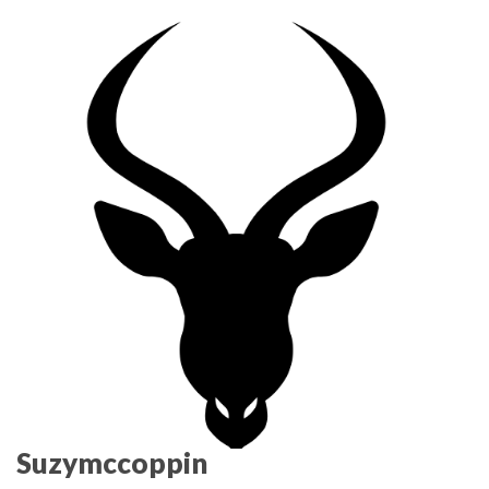
Skip
to
the
content
Suzymccoppin