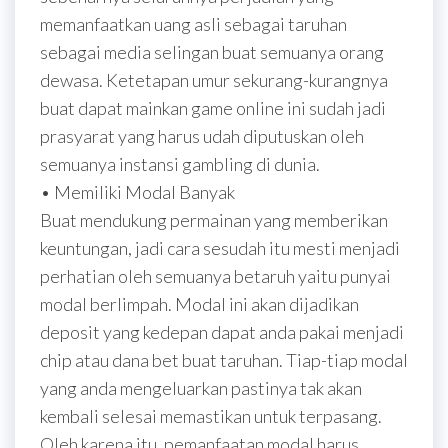
memanfaatkan uang asli sebagai taruhan
sebagai media selingan buat semuanya orang
dewasa. Ketetapan umur sekurang-kurangnya
buat dapat mainkan game online ini sudah jadi
prasyarat yang harus udah diputuskan oleh
semuanya instansi gambling di dunia.
• Memiliki Modal Banyak
Buat mendukung permainan yang memberikan
keuntungan, jadi cara sesudah itu mesti menjadi
perhatian oleh semuanya betaruh yaitu punyai
modal berlimpah. Modal ini akan dijadikan
deposit yang kedepan dapat anda pakai menjadi
chip atau dana bet buat taruhan. Tiap-tiap modal
yang anda mengeluarkan pastinya tak akan
kembali selesai memastikan untuk terpasang.
Oleh karena itu, pemanfaatan modal harus