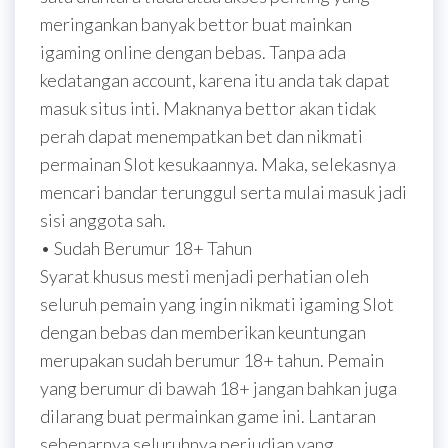
meringankan banyak bettor buat mainkan
igaming online dengan bebas. Tanpa ada
kedatangan account, karena itu anda tak dapat
masuk situs inti. Maknanya bettor akan tidak
perah dapat menempatkan bet dan nikmati
permainan Slot kesukaannya. Maka, selekasnya
mencari bandar terunggul serta mulai masuk jadi
sisi anggota sah.
• Sudah Berumur 18+ Tahun
Syarat khusus mesti menjadi perhatian oleh
seluruh pemain yang ingin nikmati igaming Slot
dengan bebas dan memberikan keuntungan
merupakan sudah berumur 18+ tahun. Pemain
yang berumur di bawah 18+ jangan bahkan juga
dilarang buat permainkan game ini. Lantaran
sebenarnya seluruhnya perjudian yang