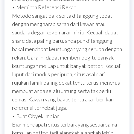
• Meminta Referensi Rekan
Metode sangat baik serta ditanggung tepat
dengan mengharap saran dari kawan atau
saudara degan kegemaran mirip. Kecuali dapat
share data paling baru, anda pun ditanggung
bakal mendapat keuntungan yang serupa dengan
rekan. Cara ini dapat memberi begitu banyak
keuntungan meluap untuk banyak bettor. Kecuali
luput dari modus penipuan, situs asal dari
rujukan famili paling dekat tentu terus-menerus
membuat anda selalu untung serta tak perlu
cemas. Kawan yang bagus tentu akan berikan
referensi terhebat juga.
• Buat Obyek Impian
Biar mendapati situs terbaik yang sesuai sama
kemauan bettor, jadi alangkah alangkah lebih