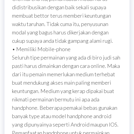
didistribusikan dengan baik sekali supaya
membuat bettor terus memberi keuntungan
waktu taruhan. Tidak cuma itu, penyusunan
modal yang bagus harus dikerjakan dengan
cukup supaya anda tidak gampang alami rugi.
• Memiliki Mobile-phone
Seluruh tipe permainan yang ada di biro judi sah
pasti harus dimainkan dengan cara online. Maka
dari itu pemain memerlukan medium terhebat
buat mendukung akses main paling memberi
keuntungan. Medium yang kerap dipakai buat
nikmati permainan bermutu ini apa ada
handphone. Beberapa pemakai bebas gunakan
banyak type atau model handphone android
yang dipunyainya seperti Android maupun IOS.
Pemanfaatan handphone untuk permainkan