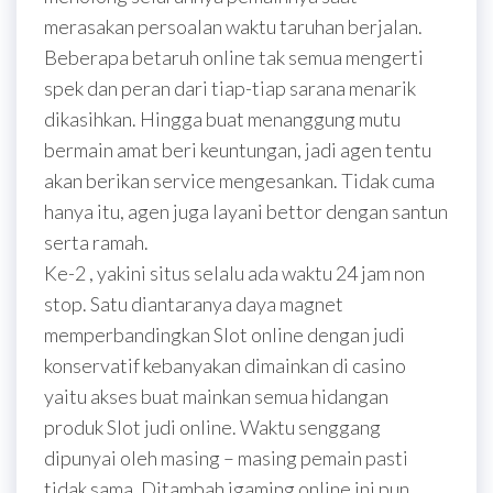
merasakan persoalan waktu taruhan berjalan.
Beberapa betaruh online tak semua mengerti
spek dan peran dari tiap-tiap sarana menarik
dikasihkan. Hingga buat menanggung mutu
bermain amat beri keuntungan, jadi agen tentu
akan berikan service mengesankan. Tidak cuma
hanya itu, agen juga layani bettor dengan santun
serta ramah.
Ke-2 , yakini situs selalu ada waktu 24 jam non
stop. Satu diantaranya daya magnet
memperbandingkan Slot online dengan judi
konservatif kebanyakan dimainkan di casino
yaitu akses buat mainkan semua hidangan
produk Slot judi online. Waktu senggang
dipunyai oleh masing – masing pemain pasti
tidak sama. Ditambah igaming online ini pun