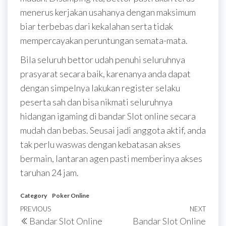
menerus kerjakan usahanya dengan maksimum
biar terbebas dari kekalahan serta tidak
mempercayakan peruntungan semata-mata.
Bila seluruh bettor udah penuhi seluruhnya
prasyarat secara baik, karenanya anda dapat
dengan simpelnya lakukan register selaku
peserta sah dan bisa nikmati seluruhnya
hidangan igaming di bandar Slot online secara
mudah dan bebas. Seusai jadi anggota aktif, anda
tak perlu waswas dengan kebatasan akses
bermain, lantaran agen pasti memberinya akses
taruhan 24 jam.
Category
Poker Online
Post
Previous
PREVIOUS
NEXT
Next
Bandar Slot Online
Bandar Slot Online
Post
Post