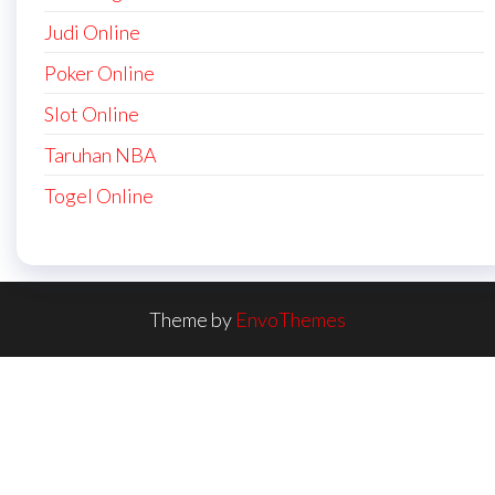
Judi Online
Poker Online
Slot Online
Taruhan NBA
Togel Online
Theme by
EnvoThemes