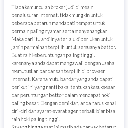
Tiada kemunculan broker judi di mesin
penelusuran internet, tidak mungkin untuk
beberapa betaruh mendapati tempat untuk
bermain paling nyaman serta menyenangkan.
Maka dari itu andilnya terlalu diperlukan untuk
jamin permainan terpilih untuk semuanya bettor.
Buat raih keberuntungan paling tinggi,
karenanya anda dapat mengawali dengan usaha
memutuskan bandar sah terpilih di browser
internet. Karena mutu bandar yang anda dapati
berikut ini yang nanti bakal tentukan kesuksesan
dan peruntungan bettor dalam mendapat hoki
paling besar. Dengan demikian, anda harus kenal
ciri-ciri dan syarat-syarat agen terbaik biar bisa
raih hoki paling tinggi.
Sayang hingga saat ini masih ada banyak betaruh