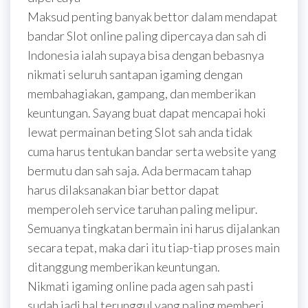
Maksud penting banyak bettor dalam mendapat
bandar Slot online paling dipercaya dan sah di
Indonesia ialah supaya bisa dengan bebasnya
nikmati seluruh santapan igaming dengan
membahagiakan, gampang, dan memberikan
keuntungan. Sayang buat dapat mencapai hoki
lewat permainan beting Slot sah anda tidak
cuma harus tentukan bandar serta website yang
bermutu dan sah saja. Ada bermacam tahap
harus dilaksanakan biar bettor dapat
memperoleh service taruhan paling melipur.
Semuanya tingkatan bermain ini harus dijalankan
secara tepat, maka dari itu tiap-tiap proses main
ditanggung memberikan keuntungan.
Nikmati igaming online pada agen sah pasti
sudah jadi hal terunggul yang paling memberi