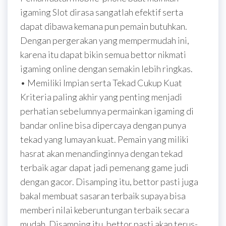
igaming Slot dirasa sangatlah efektif serta
dapat dibawa kemana pun pemain butuhkan.
Dengan pergerakan yang mempermudah ini,
karena itu dapat bikin semua bettor nikmati
igaming online dengan semakin lebih ringkas.
• Memiliki Impian serta Tekad Cukup Kuat
Kriteria paling akhir yang penting menjadi
perhatian sebelumnya permainkan igaming di
bandar online bisa dipercaya dengan punya
tekad yang lumayan kuat. Pemain yang miliki
hasrat akan menandinginnya dengan tekad
terbaik agar dapat jadi pemenang game judi
dengan gacor. Disamping itu, bettor pasti juga
bakal membuat sasaran terbaik supaya bisa
memberi nilai keberuntungan terbaik secara
mudah. Disamping itu, bettor pasti akan terus-