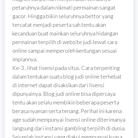
petaruhnya dalam nikmati permainan sangat
gacor. Hingga bikin seluruhnya bettor yang
tercatat menjadi peserta sah tentu akan
kecanduan buat mainkan seluruhnya hidangan
permainan terpilih di website judi lewat cara
online sampai memperoleh kentungan sesuai
impiannya.
Ke-3 , lihat lisensi pada situs. Cara terpenting
dalam tentukan suatu blog judi online terhebat
di internet dapat disaksikan dari lisensi
dipunyainya. Blog judi online bisa dipercaya
tentu akan selalu membikin beberapa peserta
berasa nyaman serta tenang. Perihal ini karena
age sudah mempunyai lisensi online diterimanya
langsung dari instansi gambling terpilih di dunia.
Sejumlah instansi yang diakui mempunyai kuasa