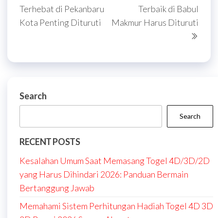
navigation
Terhebat di Pekanbaru
Terbaik di Babul
Kota Penting Dituruti
Makmur Harus Dituruti
Search
Search
RECENT POSTS
Kesalahan Umum Saat Memasang Togel 4D/3D/2D
yang Harus Dihindari 2026: Panduan Bermain
Bertanggung Jawab
Memahami Sistem Perhitungan Hadiah Togel 4D 3D