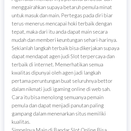
menggairahkan supaya betaruh pemula minat
untuk masuk dan main. Pertegas pada diri biar
terus-menerus mencapai hoki terbaik dengan
tepat, maka dari itu anda dapat main secara
mudah dan memberi keuntungan sehari-harinya.
Sekianlah langkah terbaik bisa dikerjakan supaya
dapat mendapat agen judi Slot terpercaya dan
terbaik di internet. Memerhatikan semua
kwalitas dipunyai oleh agen jadi langkah
pertama peruntungan buat seluruhnya bettor
dalam nikmati judi igaming online di web sah.
Cara itu bisa menolong semuanya pemain
pemula dan dapat menjadi panutan paling
gampang dalam menenarkan situs memiliki
kualitas.
Simpelnya Main di Bandar Slot Online Bisa