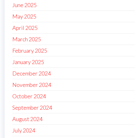
June 2025
May 2025
April 2025
March 2025
February 2025
January 2025
December 2024
November 2024
October 2024
September 2024
August 2024
July 2024