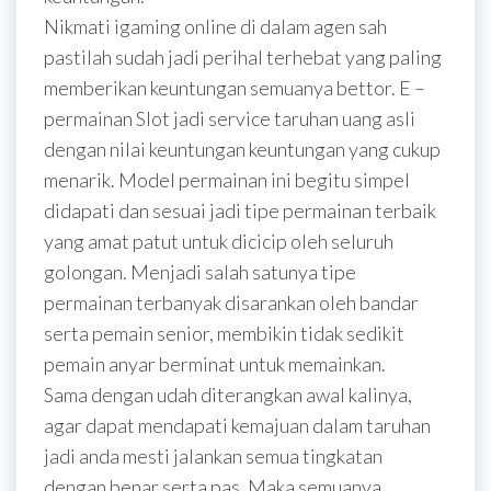
Nikmati igaming online di dalam agen sah
pastilah sudah jadi perihal terhebat yang paling
memberikan keuntungan semuanya bettor. E –
permainan Slot jadi service taruhan uang asli
dengan nilai keuntungan keuntungan yang cukup
menarik. Model permainan ini begitu simpel
didapati dan sesuai jadi tipe permainan terbaik
yang amat patut untuk dicicip oleh seluruh
golongan. Menjadi salah satunya tipe
permainan terbanyak disarankan oleh bandar
serta pemain senior, membikin tidak sedikit
pemain anyar berminat untuk memainkan.
Sama dengan udah diterangkan awal kalinya,
agar dapat mendapati kemajuan dalam taruhan
jadi anda mesti jalankan semua tingkatan
dengan benar serta pas. Maka semuanya