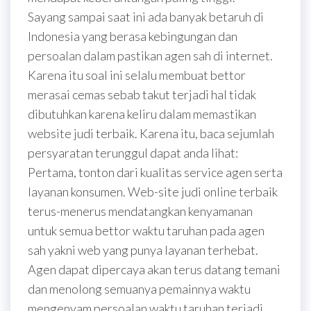
Sayang sampai saat ini ada banyak betaruh di
Indonesia yang berasa kebingungan dan
persoalan dalam pastikan agen sah di internet.
Karena itu soal ini selalu membuat bettor
merasai cemas sebab takut terjadi hal tidak
dibutuhkan karena keliru dalam memastikan
website judi terbaik. Karena itu, baca sejumlah
persyaratan terunggul dapat anda lihat:
Pertama, tonton dari kualitas service agen serta
layanan konsumen. Web-site judi online terbaik
terus-menerus mendatangkan kenyamanan
untuk semua bettor waktu taruhan pada agen
sah yakni web yang punya layanan terhebat.
Agen dapat dipercaya akan terus datang temani
dan menolong semuanya pemainnya waktu
mengenyam persoalan waktu taruhan terjadi.