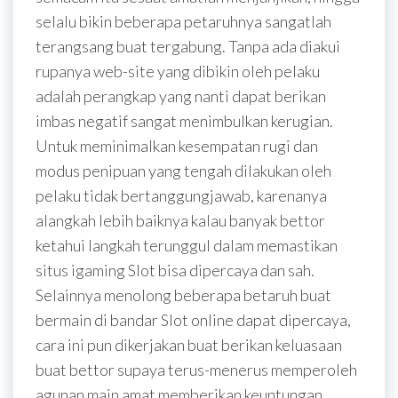
selalu bikin beberapa petaruhnya sangatlah
terangsang buat tergabung. Tanpa ada diakui
rupanya web-site yang dibikin oleh pelaku
adalah perangkap yang nanti dapat berikan
imbas negatif sangat menimbulkan kerugian.
Untuk meminimalkan kesempatan rugi dan
modus penipuan yang tengah dilakukan oleh
pelaku tidak bertanggungjawab, karenanya
alangkah lebih baiknya kalau banyak bettor
ketahui langkah terunggul dalam memastikan
situs igaming Slot bisa dipercaya dan sah.
Selainnya menolong beberapa betaruh buat
bermain di bandar Slot online dapat dipercaya,
cara ini pun dikerjakan buat berikan keluasaan
buat bettor supaya terus-menerus memperoleh
agunan main amat memberikan keuntungan.