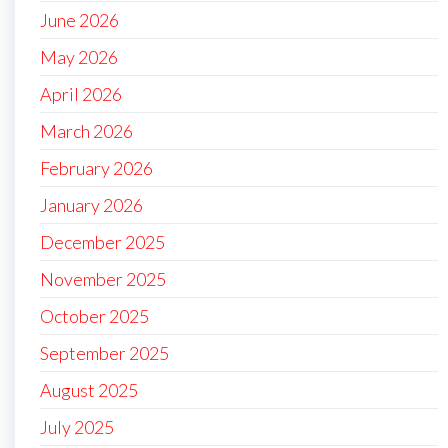
June 2026
May 2026
April 2026
March 2026
February 2026
January 2026
December 2025
November 2025
October 2025
September 2025
August 2025
July 2025