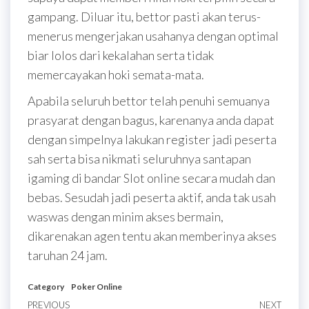
gampang. Diluar itu, bettor pasti akan terus-
menerus mengerjakan usahanya dengan optimal
biar lolos dari kekalahan serta tidak
memercayakan hoki semata-mata.
Apabila seluruh bettor telah penuhi semuanya
prasyarat dengan bagus, karenanya anda dapat
dengan simpelnya lakukan register jadi peserta
sah serta bisa nikmati seluruhnya santapan
igaming di bandar Slot online secara mudah dan
bebas. Sesudah jadi peserta aktif, anda tak usah
waswas dengan minim akses bermain,
dikarenakan agen tentu akan memberinya akses
taruhan 24 jam.
Category
Poker Online
Post
Previous
PREVIOUS
NEXT
Next