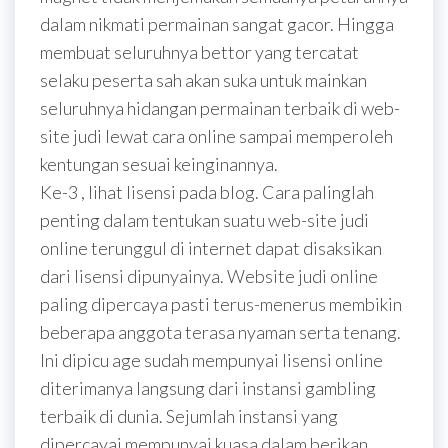
dalam nikmati permainan sangat gacor. Hingga
membuat seluruhnya bettor yang tercatat
selaku peserta sah akan suka untuk mainkan
seluruhnya hidangan permainan terbaik di web-
site judi lewat cara online sampai memperoleh
kentungan sesuai keinginannya.
Ke-3 , lihat lisensi pada blog. Cara palinglah
penting dalam tentukan suatu web-site judi
online terunggul di internet dapat disaksikan
dari lisensi dipunyainya. Website judi online
paling dipercaya pasti terus-menerus membikin
beberapa anggota terasa nyaman serta tenang.
Ini dipicu age sudah mempunyai lisensi online
diterimanya langsung dari instansi gambling
terbaik di dunia. Sejumlah instansi yang
dipercayai mempunyai kuasa dalam berikan