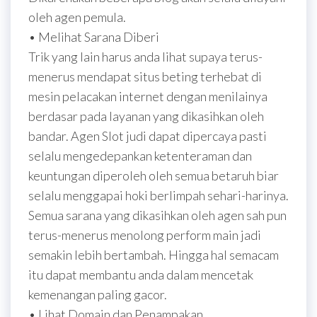
oleh agen pemula.
• Melihat Sarana Diberi
Trik yang lain harus anda lihat supaya terus-
menerus mendapat situs beting terhebat di
mesin pelacakan internet dengan menilainya
berdasar pada layanan yang dikasihkan oleh
bandar. Agen Slot judi dapat dipercaya pasti
selalu mengedepankan ketenteraman dan
keuntungan diperoleh oleh semua betaruh biar
selalu menggapai hoki berlimpah sehari-harinya.
Semua sarana yang dikasihkan oleh agen sah pun
terus-menerus menolong perform main jadi
semakin lebih bertambah. Hingga hal semacam
itu dapat membantu anda dalam mencetak
kemenangan paling gacor.
• Lihat Domain dan Penampakan