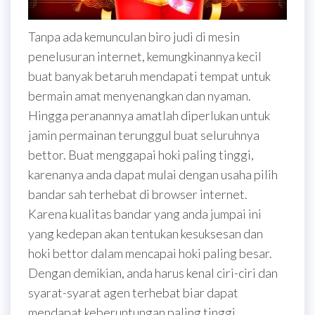
Tanpa ada kemunculan biro judi di mesin
penelusuran internet, kemungkinannya kecil
buat banyak betaruh mendapati tempat untuk
bermain amat menyenangkan dan nyaman.
Hingga peranannya amatlah diperlukan untuk
jamin permainan terunggul buat seluruhnya
bettor. Buat menggapai hoki paling tinggi,
karenanya anda dapat mulai dengan usaha pilih
bandar sah terhebat di browser internet.
Karena kualitas bandar yang anda jumpai ini
yang kedepan akan tentukan kesuksesan dan
hoki bettor dalam mencapai hoki paling besar.
Dengan demikian, anda harus kenal ciri-ciri dan
syarat-syarat agen terhebat biar dapat
mendapat keberuntungan paling tinggi.