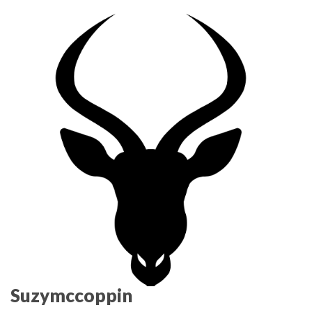
Skip
to
the
content
Suzymccoppin