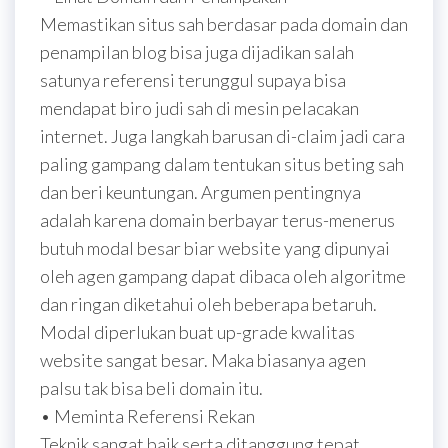
Memastikan situs sah berdasar pada domain dan
penampilan blog bisa juga dijadikan salah
satunya referensi terunggul supaya bisa
mendapat biro judi sah di mesin pelacakan
internet. Juga langkah barusan di-claim jadi cara
paling gampang dalam tentukan situs beting sah
dan beri keuntungan. Argumen pentingnya
adalah karena domain berbayar terus-menerus
butuh modal besar biar website yang dipunyai
oleh agen gampang dapat dibaca oleh algoritme
dan ringan diketahui oleh beberapa betaruh.
Modal diperlukan buat up-grade kwalitas
website sangat besar. Maka biasanya agen
palsu tak bisa beli domain itu.
• Meminta Referensi Rekan
Teknik sangat baik serta ditanggung tepat