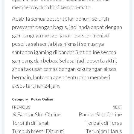
mempercayakan hoki semata-mata.
Apabila semua bettor telah penuhi seluruh
prasyarat dengan bagus, jadi anda dapat dengan
gampangnya mengerjakan register menjadi
peserta sah serta bisa nikmati semuanya
santapan igaming di bandar Slot online secara
gampang dan bebas. Selesai jadi peserta aktif,
anda tak usah cemas dengan kekurangan akses
bermain, lantaran agen tentu akan memberi
akses taruhan 24 jam.
Category
Poker Online
Post
Previous
PREVIOUS
NEXT
Next
Bandar Slot Online
Bandar Slot Online
navigation
Post
Post
Terpilih di Tanah
Terbaik di Teras
Tumbuh Mesti Dituruti
Terunjam Harus