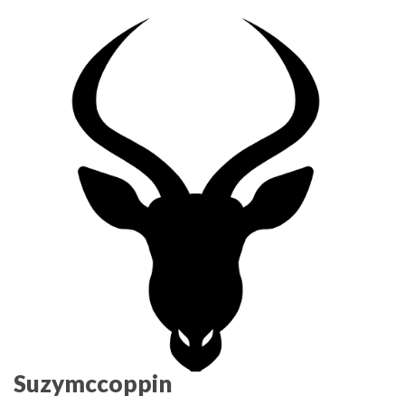
Skip
to
the
content
Suzymccoppin