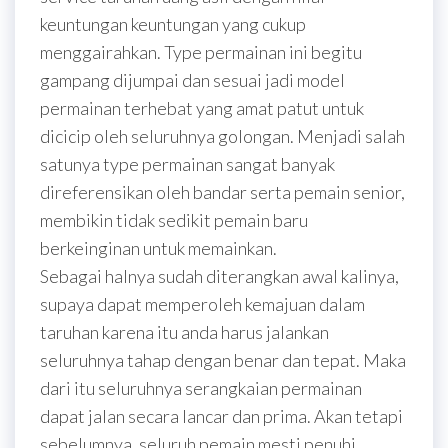
keuntungan keuntungan yang cukup
menggairahkan. Type permainan ini begitu
gampang dijumpai dan sesuai jadi model
permainan terhebat yang amat patut untuk
dicicip oleh seluruhnya golongan. Menjadi salah
satunya type permainan sangat banyak
direferensikan oleh bandar serta pemain senior,
membikin tidak sedikit pemain baru
berkeinginan untuk memainkan.
Sebagai halnya sudah diterangkan awal kalinya,
supaya dapat memperoleh kemajuan dalam
taruhan karena itu anda harus jalankan
seluruhnya tahap dengan benar dan tepat. Maka
dari itu seluruhnya serangkaian permainan
dapat jalan secara lancar dan prima. Akan tetapi
sebelumnya, seluruh pemain mesti penuhi