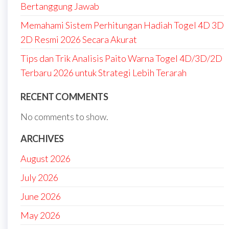
Bertanggung Jawab
Memahami Sistem Perhitungan Hadiah Togel 4D 3D
2D Resmi 2026 Secara Akurat
Tips dan Trik Analisis Paito Warna Togel 4D/3D/2D
Terbaru 2026 untuk Strategi Lebih Terarah
RECENT COMMENTS
No comments to show.
ARCHIVES
August 2026
July 2026
June 2026
May 2026