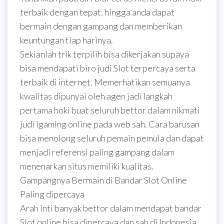
terbaik dengan tepat, hingga anda dapat
bermain dengan gampang dan memberikan
keuntungan tiap harinya.
Sekianlah trik terpilih bisa dikerjakan supaya
bisa mendapati biro judi Slot terpercaya serta
terbaik di internet. Memerhatikan semuanya
kwalitas dipunyai oleh agen jadi langkah
pertama hoki buat seluruh bettor dalam nikmati
judi igaming online pada web sah. Cara barusan
bisa menolong seluruh pemain pemula dan dapat
menjadi referensi paling gampang dalam
menenarkan situs memiliki kualitas.
Gampangnya Bermain di Bandar Slot Online
Paling dipercaya
Arah inti banyak bettor dalam mendapat bandar
Slot online bisa dipercaya dan sah di Indonesia