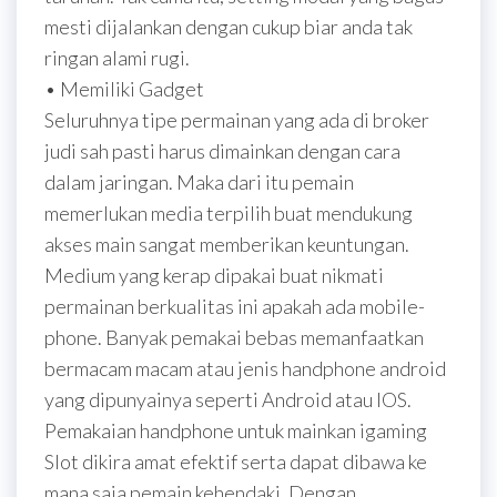
mesti dijalankan dengan cukup biar anda tak
ringan alami rugi.
• Memiliki Gadget
Seluruhnya tipe permainan yang ada di broker
judi sah pasti harus dimainkan dengan cara
dalam jaringan. Maka dari itu pemain
memerlukan media terpilih buat mendukung
akses main sangat memberikan keuntungan.
Medium yang kerap dipakai buat nikmati
permainan berkualitas ini apakah ada mobile-
phone. Banyak pemakai bebas memanfaatkan
bermacam macam atau jenis handphone android
yang dipunyainya seperti Android atau IOS.
Pemakaian handphone untuk mainkan igaming
Slot dikira amat efektif serta dapat dibawa ke
mana saja pemain kehendaki. Dengan