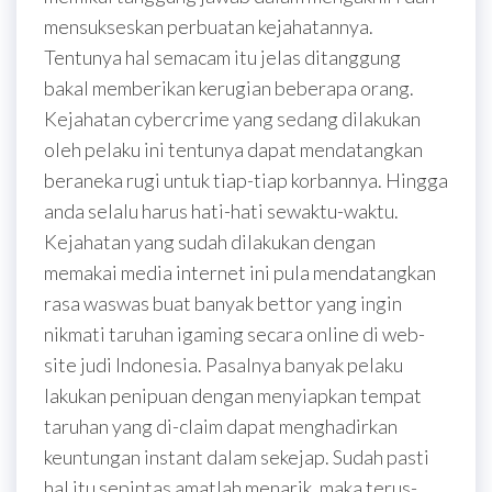
mensukseskan perbuatan kejahatannya.
Tentunya hal semacam itu jelas ditanggung
bakal memberikan kerugian beberapa orang.
Kejahatan cybercrime yang sedang dilakukan
oleh pelaku ini tentunya dapat mendatangkan
beraneka rugi untuk tiap-tiap korbannya. Hingga
anda selalu harus hati-hati sewaktu-waktu.
Kejahatan yang sudah dilakukan dengan
memakai media internet ini pula mendatangkan
rasa waswas buat banyak bettor yang ingin
nikmati taruhan igaming secara online di web-
site judi Indonesia. Pasalnya banyak pelaku
lakukan penipuan dengan menyiapkan tempat
taruhan yang di-claim dapat menghadirkan
keuntungan instant dalam sekejap. Sudah pasti
hal itu sepintas amatlah menarik, maka terus-