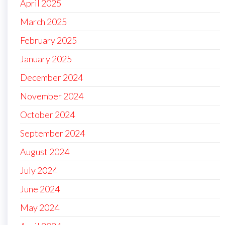
April 2025
March 2025
February 2025
January 2025
December 2024
November 2024
October 2024
September 2024
August 2024
July 2024
June 2024
May 2024