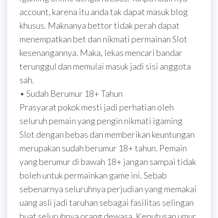
account, karena itu anda tak dapat masuk blog
khusus. Maknanya bettor tidak perah dapat
menempatkan bet dan nikmati permainan Slot
kesenangannya. Maka, lekas mencari bandar
terunggul dan memulai masuk jadi sisi anggota
sah.
• Sudah Berumur 18+ Tahun
Prasyarat pokok mesti jadi perhatian oleh
seluruh pemain yang pengin nikmati igaming
Slot dengan bebas dan memberikan keuntungan
merupakan sudah berumur 18+ tahun. Pemain
yang berumur di bawah 18+ jangan sampai tidak
boleh untuk permainkan game ini. Sebab
sebenarnya seluruhnya perjudian yang memakai
uang asli jadi taruhan sebagai fasilitas selingan
buat seluruhnya orang dewasa. Keputusan umur