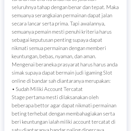
seluruhnya tahap dengan benar dan tepat. Maka
semuanya serangkaian permainan dapat jalan
secara lancar serta prima. Tapi awalannya,
semuanya pemain mesti penuhi kriteria harus
sebagai keputusan penting supaya dapat
nikmati semua permainan dengan memberi
keuntungan, bebas, nyaman, dan aman.
Mengenai beraneka prasyarat harus harus anda
simak supaya dapat bermain judi igaming Slot
online di bandar sah diantaranya merupakan:
• Sudah Miliki Account Tercatat
Stage pertama mesti dilaksanakan oleh
beberapa bettor agar dapat nikmati permainan
beting terhebat dengan membahagiakan serta
beri keuntungan ialah miliki account tercatat di
satu diantaranya bandar paling dipercaya.