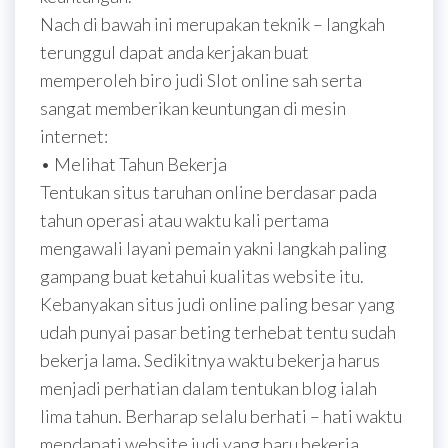
Nach di bawah ini merupakan teknik – langkah
terunggul dapat anda kerjakan buat
memperoleh biro judi Slot online sah serta
sangat memberikan keuntungan di mesin
internet:
• Melihat Tahun Bekerja
Tentukan situs taruhan online berdasar pada
tahun operasi atau waktu kali pertama
mengawali layani pemain yakni langkah paling
gampang buat ketahui kualitas website itu.
Kebanyakan situs judi online paling besar yang
udah punyai pasar beting terhebat tentu sudah
bekerja lama. Sedikitnya waktu bekerja harus
menjadi perhatian dalam tentukan blog ialah
lima tahun. Berharap selalu berhati – hati waktu
mendapati website judi yang baru bekerja.