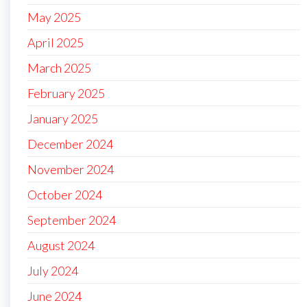
May 2025
April 2025
March 2025
February 2025
January 2025
December 2024
November 2024
October 2024
September 2024
August 2024
July 2024
June 2024