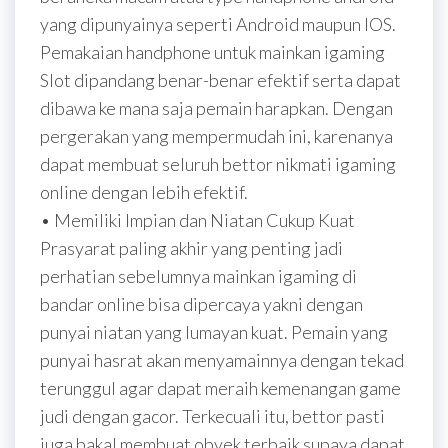
yang dipunyainya seperti Android maupun IOS.
Pemakaian handphone untuk mainkan igaming
Slot dipandang benar-benar efektif serta dapat
dibawa ke mana saja pemain harapkan. Dengan
pergerakan yang mempermudah ini, karenanya
dapat membuat seluruh bettor nikmati igaming
online dengan lebih efektif.
• Memiliki Impian dan Niatan Cukup Kuat
Prasyarat paling akhir yang penting jadi
perhatian sebelumnya mainkan igaming di
bandar online bisa dipercaya yakni dengan
punyai niatan yang lumayan kuat. Pemain yang
punyai hasrat akan menyamainnya dengan tekad
terunggul agar dapat meraih kemenangan game
judi dengan gacor. Terkecuali itu, bettor pasti
juga bakal membuat obyek terbaik supaya dapat