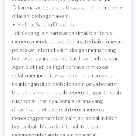
Dikarenakan beberapa blog akan terus-menerus
dilayani oleh agen awam.
• Melihat Sarana Dikasihkan
Teknik yang lain harus anda simak biar terus-
menerus mendapat web beting terbaik di mesin
pelacakan internet yakni dengan memandang
berdasar layanan yang dikasihkan oleh bandar.
Agen Slot judi paling dipercaya tentu akan
selalu memprioritaskan ketenteraman serta
keuntungan diperoleh oleh semuanya betaruh
biar terus-menerus raih keberuntungan tumpah
ruah sehari-harinya. Semua sarana yang
dikasihkan oleh agen sah terus-menerus
menolong perform bermain jadi semakin lebih
bertambah. Maka dari itu hal itu dapat
mempermudah anda dalam mencapai