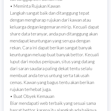
• Meminta Rujukan Kawan
Langkah sangat baik dan ditanggung tepat
dengan mengharap rujukan dari kawan atau
keluarga degan kegemaran mirip. Kecuali dapat
share data teranyar, anda pun ditanggung akan
mendapat keuntungan yang serupa dengan
rekan. Cara ini dapat berikan sangat banyak
keuntungan meluap buat banyak bettor. Kecuali
luput dari modus penipuan, situs yang datang
dari saran saudara paling dekat tentu selalu
membuat anda terus untung serta tak usah
cemas. Kawan yang bagus tentu akan berikan
rujukan terhebat juga.
• Buat Obyek Kemauan
Biar mendapati web terbaik yang sesuai sama
hasrat bettor, karena itu alangkah ada baiknya