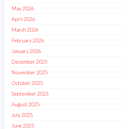
May 2026
April 2026
March 2026
February 2026
January 2026
December 2025
November 2025
October 2025
September 2025
August 2025
July 2025
June 2025