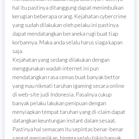
hal itu pastinya ditanggung dapat menimbulkan
kerugian beberapa orang. Kejahatan cybercrime
yang sudah dilakukan oleh pelaku ini pastinya
dapat mendatangkan beraneka rugi buat tiap
korbannya. Maka anda selalu harus siaga kapan
saja.
Kejahatan yang sedang dilakukan dengan
menggunakan wadah internet ini pun
mendatangkan rasa cemas buat banyak bettor
yang mau nikmati taruhan igaming secara online
di web-site judi Indonesia. Pasalnya cukup
banyak pelaku lakukan penipuan dengan
menyiapkan tempat taruhan yang di-claim dapat
datangkan keuntungan instant dalam sesaat.
Pastinya hal semacam itu sepintas benar-benar
sangat menjanjikan, hingga selalu bikin banyak