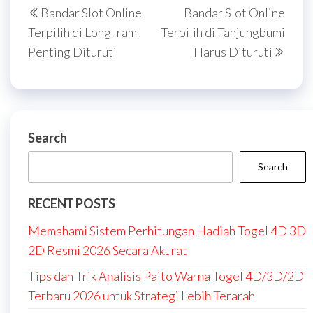
Bandar Slot Online
Bandar Slot Online
navigation
Post
Post
Terpilih di Long Iram
Terpilih di Tanjungbumi
Penting Dituruti
Harus Dituruti
Search
Search
RECENT POSTS
Memahami Sistem Perhitungan Hadiah Togel 4D 3D
2D Resmi 2026 Secara Akurat
Tips dan Trik Analisis Paito Warna Togel 4D/3D/2D
Terbaru 2026 untuk Strategi Lebih Terarah