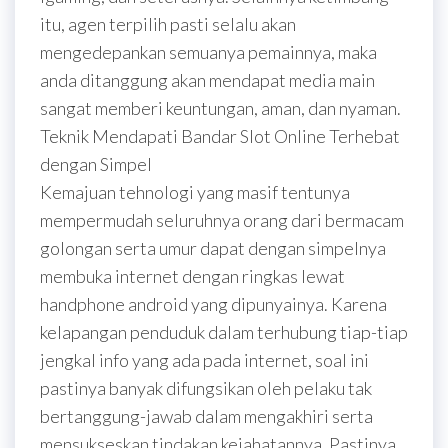
itu, agen terpilih pasti selalu akan
mengedepankan semuanya pemainnya, maka
anda ditanggung akan mendapat media main
sangat memberi keuntungan, aman, dan nyaman.
Teknik Mendapati Bandar Slot Online Terhebat
dengan Simpel
Kemajuan tehnologi yang masif tentunya
mempermudah seluruhnya orang dari bermacam
golongan serta umur dapat dengan simpelnya
membuka internet dengan ringkas lewat
handphone android yang dipunyainya. Karena
kelapangan penduduk dalam terhubung tiap-tiap
jengkal info yang ada pada internet, soal ini
pastinya banyak difungsikan oleh pelaku tak
bertanggung-jawab dalam mengakhiri serta
mensukseskan tindakan kejahatannya. Pastinya