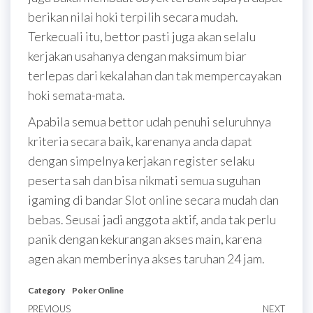
berikan nilai hoki terpilih secara mudah.
Terkecuali itu, bettor pasti juga akan selalu
kerjakan usahanya dengan maksimum biar
terlepas dari kekalahan dan tak mempercayakan
hoki semata-mata.
Apabila semua bettor udah penuhi seluruhnya
kriteria secara baik, karenanya anda dapat
dengan simpelnya kerjakan register selaku
peserta sah dan bisa nikmati semua suguhan
igaming di bandar Slot online secara mudah dan
bebas. Seusai jadi anggota aktif, anda tak perlu
panik dengan kekurangan akses main, karena
agen akan memberinya akses taruhan 24 jam.
Category
Poker Online
Post
Previous
PREVIOUS
NEXT
Next