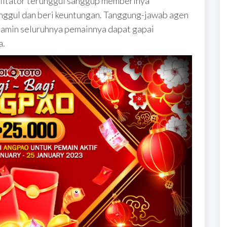
silitator terunggul sanggup memberinya
unggul dan beri keuntungan. Tanggung-jawab agen
jamin seluruhnya pemainnya dapat gapai
a.