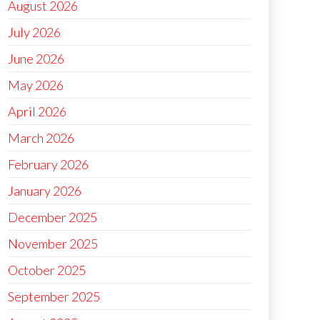
August 2026
July 2026
June 2026
May 2026
April 2026
March 2026
February 2026
January 2026
December 2025
November 2025
October 2025
September 2025