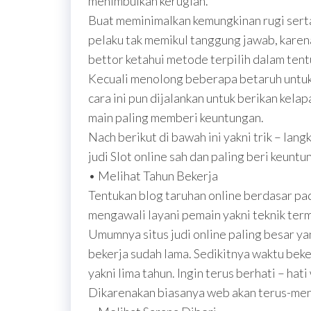
menimbulkan kerugian.
Buat meminimalkan kemungkinan rugi serta
pelaku tak memikul tanggung jawab, karena
bettor ketahui metode terpilih dalam tent
Kecuali menolong beberapa betaruh untuk 
cara ini pun dijalankan untuk berikan kel
main paling memberi keuntungan.
Nach berikut di bawah ini yakni trik – lan
judi Slot online sah dan paling beri keuntu
• Melihat Tahun Bekerja
Tentukan blog taruhan online berdasar pa
mengawali layani pemain yakni teknik ter
Umumnya situs judi online paling besar ya
bekerja sudah lama. Sedikitnya waktu beke
yakni lima tahun. Ingin terus berhati – ha
Dikarenakan biasanya web akan terus-men