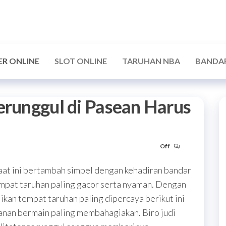
R ONLINE
SLOT ONLINE
TARUHAN NBA
BANDA
erunggul di Pasean Harus
Off
saat ini bertambah simpel dengan kehadiran bandar
tempat taruhan paling gacor serta nyaman. Dengan
ikan tempat taruhan paling dipercaya berikut ini
nan bermain paling membahagiakan. Biro judi