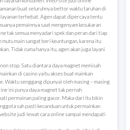
an layanan konsumen. Web-site judi online
manan buat seluruhnya bettor waktu taruhan di
 layanan terhebat. Agen dapat dipercaya tentu
semuanya pemainnya saat mengenyam kesukaran
ine tak semua menyadari spek dan peran dari tiap
n mutu main sangat beri keuntungan, karena itu
an. Tidak cuma hanya itu, agen akan juga layani
am non stop. Satu diantara daya magnet memisah
imainkan di casino yaitu akses buat mainkan
ine. Waktu senggang dipunyai oleh masing – masing
line ini punya daya magnet tak pernah
i permainan paling gacor. Maka dari itu bikin
anggota sah pasti kecanduan untuk permainkan
website judi lewat cara online sampai mendapati