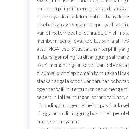
Ke-3 , lihat lisensi pada blog. Cara pali
online terpilih di internet dapat disaksikan
dipercaya akan selalu membuat banyak pes
disebabkan age sudah mempunyai lisensi o
gambling terhebat di dunia. Sejumlah ins
memberi lisensi legal ke situs sah ialah
atau MGA, dsb. Situs taruhan terpilih yan
instansi gambling itu ditanggung sah dan b
Ke-4, mementingkan keperluan beberapa 
dipunyai oleh tiap pemain tentu akan tid
siapkan segala keperluan taruhan beberap
agen terbaik ini tentu akan terus menger
seperti nilai keuntungan, sarana taruhan, 
dibanding itu, agen terhebat pasti pula 
hingga anda ditanggung bakal memperoleh
aman, serta nyaman.