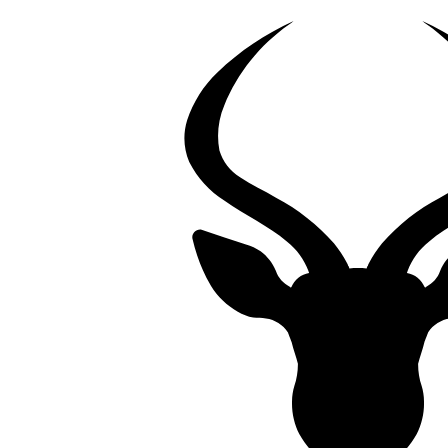
Skip
to
the
content