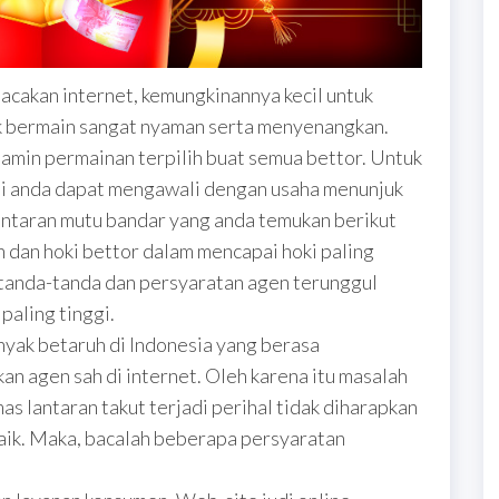
lacakan internet, kemungkinannya kecil untuk
 bermain sangat nyaman serta menyenangkan.
amin permainan terpilih buat semua bettor. Untuk
adi anda dapat mengawali dengan usaha menunjuk
Lantaran mutu bandar yang anda temukan berikut
dan hoki bettor dalam mencapai hoki paling
 tanda-tanda dan persyaratan agen terunggul
aling tinggi.
nyak betaruh di Indonesia yang berasa
n agen sah di internet. Oleh karena itu masalah
as lantaran takut terjadi perihal tidak diharapkan
baik. Maka, bacalah beberapa persyaratan