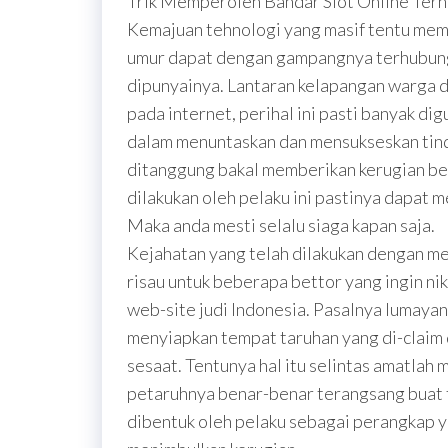
Trik Memperoleh Bandar Slot Online Ter
Kemajuan tehnologi yang masif tentu mem
umur dapat dengan gampangnya terhubung
dipunyainya. Lantaran kelapangan warga 
pada internet, perihal ini pasti banyak d
dalam menuntaskan dan mensukseskan tinda
ditanggung bakal memberikan kerugian be
dilakukan oleh pelaku ini pastinya dapat 
Maka anda mesti selalu siaga kapan saja.
Kejahatan yang telah dilakukan dengan m
risau untuk beberapa bettor yang ingin ni
web-site judi Indonesia. Pasalnya lumaya
menyiapkan tempat taruhan yang di-claim
sesaat. Tentunya hal itu selintas amatla
petaruhnya benar-benar terangsang buat t
dibentuk oleh pelaku sebagai perangkap y