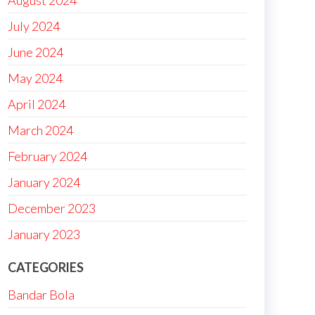
August 2024
July 2024
June 2024
May 2024
April 2024
March 2024
February 2024
January 2024
December 2023
January 2023
CATEGORIES
Bandar Bola