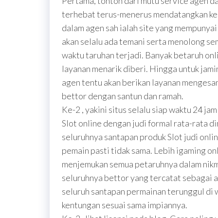
Pertama, tonton dari mutu service agen d
terhebat terus-menerus mendatangkan kea
dalam agen sah ialah site yang mempunyai
akan selalu ada temani serta menolong 
waktu taruhan terjadi. Banyak betaruh onl
layanan menarik diberi. Hingga untuk jami
agen tentu akan berikan layanan mengesank
bettor dengan santun dan ramah.
Ke-2 , yakini situs selalu siap waktu 24 j
Slot online dengan judi formal rata-rata d
seluruhnya santapan produk Slot judi onl
pemain pasti tidak sama. Lebih igaming on
menjemukan semua petaruhnya dalam nikmat
seluruhnya bettor yang tercatat sebagai 
seluruh santapan permainan terunggul di 
kentungan sesuai sama impiannya.