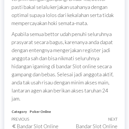
pasti bakal selalu kerjakan usahanya dengan
optimal supaya lolos dari kekalahan serta tidak
mempercayakan hoki semata-mata.
Apabila semua bettor udah penuhi seluruhnya
prasyarat secara bagus, karenanya anda dapat
dengan entengnya mengerjakan register jadi
anggota sah dan bisa nikmati seluruhnya
hidangan igaming di bandar Slot online secara
gampang dan bebas. Selesai jadi anggota aktif,
anda tak usah risau dengan minim akses main,
lantaran agen akan berikan akses taruhan 24
jam.
Category
Poker Online
Post
Previous
PREVIOUS
NEXT
Next
Bandar Slot Online
Bandar Slot Online
Post
Post