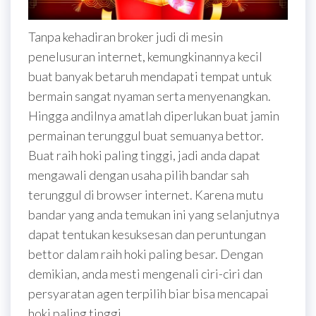
Tanpa kehadiran broker judi di mesin
penelusuran internet, kemungkinannya kecil
buat banyak betaruh mendapati tempat untuk
bermain sangat nyaman serta menyenangkan.
Hingga andilnya amatlah diperlukan buat jamin
permainan terunggul buat semuanya bettor.
Buat raih hoki paling tinggi, jadi anda dapat
mengawali dengan usaha pilih bandar sah
terunggul di browser internet. Karena mutu
bandar yang anda temukan ini yang selanjutnya
dapat tentukan kesuksesan dan peruntungan
bettor dalam raih hoki paling besar. Dengan
demikian, anda mesti mengenali ciri-ciri dan
persyaratan agen terpilih biar bisa mencapai
hoki paling tinggi.