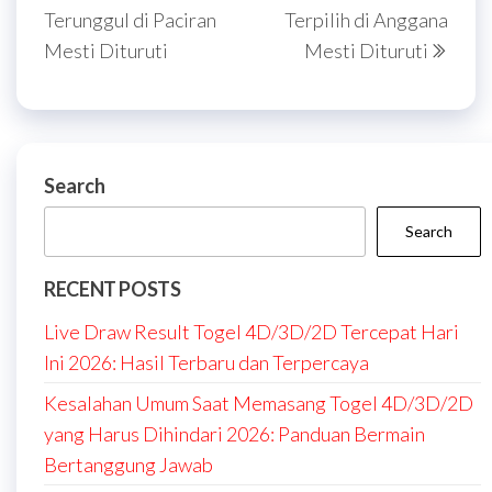
navigation
Terunggul di Paciran
Terpilih di Anggana
Mesti Dituruti
Mesti Dituruti
Search
Search
RECENT POSTS
Live Draw Result Togel 4D/3D/2D Tercepat Hari
Ini 2026: Hasil Terbaru dan Terpercaya
Kesalahan Umum Saat Memasang Togel 4D/3D/2D
yang Harus Dihindari 2026: Panduan Bermain
Bertanggung Jawab