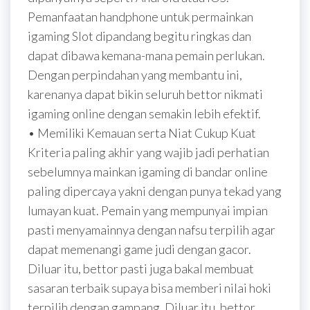
Pemanfaatan handphone untuk permainkan
igaming Slot dipandang begitu ringkas dan
dapat dibawa kemana-mana pemain perlukan.
Dengan perpindahan yang membantu ini,
karenanya dapat bikin seluruh bettor nikmati
igaming online dengan semakin lebih efektif.
• Memiliki Kemauan serta Niat Cukup Kuat
Kriteria paling akhir yang wajib jadi perhatian
sebelumnya mainkan igaming di bandar online
paling dipercaya yakni dengan punya tekad yang
lumayan kuat. Pemain yang mempunyai impian
pasti menyamainnya dengan nafsu terpilih agar
dapat memenangi game judi dengan gacor.
Diluar itu, bettor pasti juga bakal membuat
sasaran terbaik supaya bisa memberi nilai hoki
terpilih dengan gampang. Diluar itu, bettor