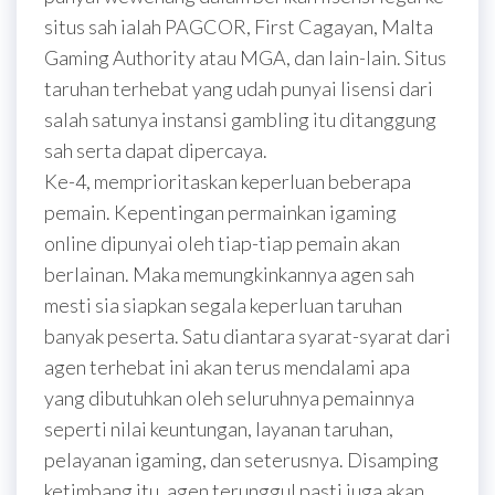
situs sah ialah PAGCOR, First Cagayan, Malta
Gaming Authority atau MGA, dan lain-lain. Situs
taruhan terhebat yang udah punyai lisensi dari
salah satunya instansi gambling itu ditanggung
sah serta dapat dipercaya.
Ke-4, memprioritaskan keperluan beberapa
pemain. Kepentingan permainkan igaming
online dipunyai oleh tiap-tiap pemain akan
berlainan. Maka memungkinkannya agen sah
mesti sia siapkan segala keperluan taruhan
banyak peserta. Satu diantara syarat-syarat dari
agen terhebat ini akan terus mendalami apa
yang dibutuhkan oleh seluruhnya pemainnya
seperti nilai keuntungan, layanan taruhan,
pelayanan igaming, dan seterusnya. Disamping
ketimbang itu, agen terunggul pasti juga akan