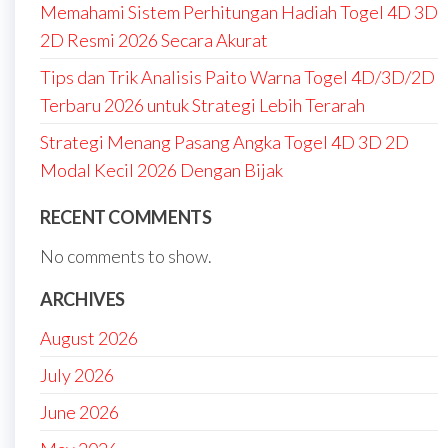
Memahami Sistem Perhitungan Hadiah Togel 4D 3D
2D Resmi 2026 Secara Akurat
Tips dan Trik Analisis Paito Warna Togel 4D/3D/2D
Terbaru 2026 untuk Strategi Lebih Terarah
Strategi Menang Pasang Angka Togel 4D 3D 2D
Modal Kecil 2026 Dengan Bijak
RECENT COMMENTS
No comments to show.
ARCHIVES
August 2026
July 2026
June 2026