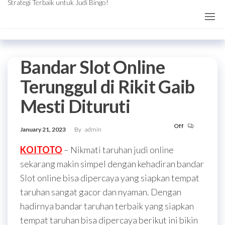
Strategi Terbaik untuk Judi Bingo!
Bandar Slot Online
Terunggul di Rikit Gaib
Mesti Dituruti
Off
January 21, 2023
By
admin
KOITOTO
– Nikmati taruhan judi online
sekarang makin simpel dengan kehadiran bandar
Slot online bisa dipercaya yang siapkan tempat
taruhan sangat gacor dan nyaman. Dengan
hadirnya bandar taruhan terbaik yang siapkan
tempat taruhan bisa dipercaya berikut ini bikin