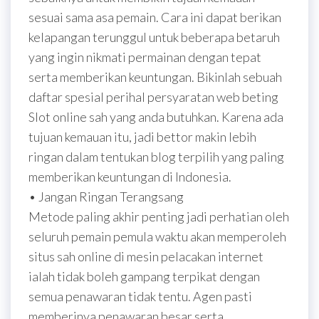
sesuai sama asa pemain. Cara ini dapat berikan
kelapangan terunggul untuk beberapa betaruh
yang ingin nikmati permainan dengan tepat
serta memberikan keuntungan. Bikinlah sebuah
daftar spesial perihal persyaratan web beting
Slot online sah yang anda butuhkan. Karena ada
tujuan kemauan itu, jadi bettor makin lebih
ringan dalam tentukan blog terpilih yang paling
memberikan keuntungan di Indonesia.
• Jangan Ringan Terangsang
Metode paling akhir penting jadi perhatian oleh
seluruh pemain pemula waktu akan memperoleh
situs sah online di mesin pelacakan internet
ialah tidak boleh gampang terpikat dengan
semua penawaran tidak tentu. Agen pasti
memberinya penawaran besar serta