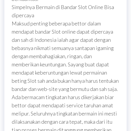
Simpelnya Bermain di Bandar Slot Online Bisa
dipercaya
Maksud penting beberapa bettor dalam
mendapat bandar Slot online dapat dipercaya
dan sah di Indonesia ialah agar dapat dengan
bebasnya nikmati semuanya santapan igaming
dengan membahagiakan, ringan, dan
memberikan keuntungan. Sayang buat dapat
mendapat keberuntungan lewat permainan
beting Slot sah anda bukan hanya harus tentukan
bandar dan web-site yang bermutu dan sah saja.
Ada bermacam tingkatan harus dikerjakan biar
bettor dapat mendapati service taruhan amat
melipur. Seluruhnya tingkatan bermain ini mesti
dilaksanakan dengan cara tepat, maka dari itu
tiap proses bermain ditanggung memberikan