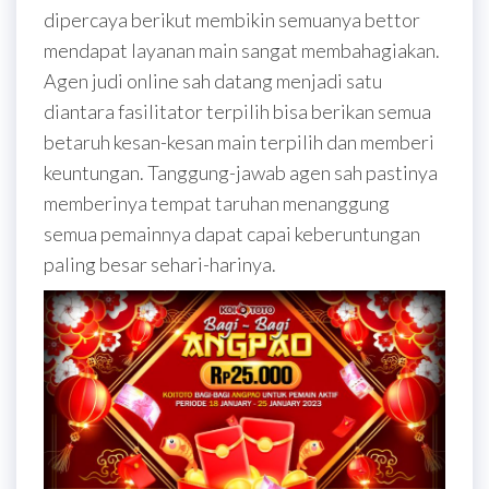
dipercaya berikut membikin semuanya bettor
mendapat layanan main sangat membahagiakan.
Agen judi online sah datang menjadi satu
diantara fasilitator terpilih bisa berikan semua
betaruh kesan-kesan main terpilih dan memberi
keuntungan. Tanggung-jawab agen sah pastinya
memberinya tempat taruhan menanggung
semua pemainnya dapat capai keberuntungan
paling besar sehari-harinya.