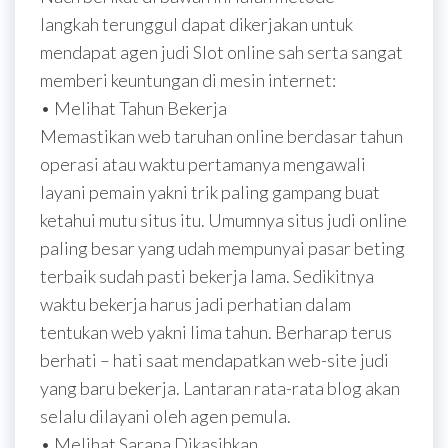
langkah terunggul dapat dikerjakan untuk
mendapat agen judi Slot online sah serta sangat
memberi keuntungan di mesin internet:
• Melihat Tahun Bekerja
Memastikan web taruhan online berdasar tahun
operasi atau waktu pertamanya mengawali
layani pemain yakni trik paling gampang buat
ketahui mutu situs itu. Umumnya situs judi online
paling besar yang udah mempunyai pasar beting
terbaik sudah pasti bekerja lama. Sedikitnya
waktu bekerja harus jadi perhatian dalam
tentukan web yakni lima tahun. Berharap terus
berhati – hati saat mendapatkan web-site judi
yang baru bekerja. Lantaran rata-rata blog akan
selalu dilayani oleh agen pemula.
• Melihat Sarana Dikasihkan