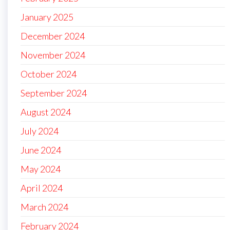
January 2025
December 2024
November 2024
October 2024
September 2024
August 2024
July 2024
June 2024
May 2024
April 2024
March 2024
February 2024