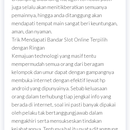
juga selalu akan menitikberatkan semuanya
pemainnya, hingga anda ditanggung akan
mendapati tempat main sangat beri keuntungan,
aman, dan nyaman.
Trik Mendapati Bandar Slot Online Terpilih
dengan Ringan
Kemajuan technologi yang masif tentu
mempermudah semua orang dari beragam
kelompok dan umur dapat dengan gampangnya
membuka internet dengan efektif lewat hp
android yang dipunyainya. Sebab keluasaan
orang dalam terhubung tiap jengkal info yang
berada di internet, soal ini pasti banyak dipakai
oleh pelaku tak bertanggungjawab dalam
mengakhiri serta mensukseskan tindakan
kejahatannya. Tentunya hal itu nyata ditanggung