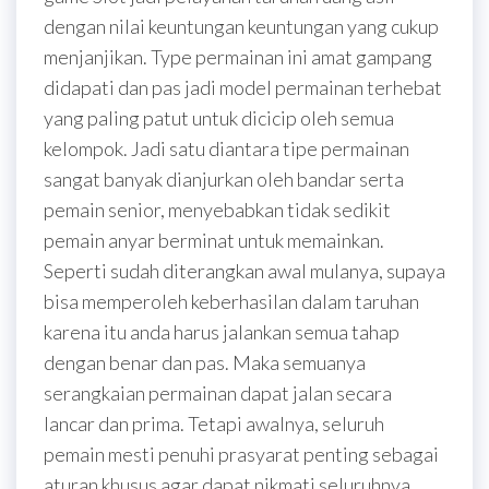
dengan nilai keuntungan keuntungan yang cukup
menjanjikan. Type permainan ini amat gampang
didapati dan pas jadi model permainan terhebat
yang paling patut untuk dicicip oleh semua
kelompok. Jadi satu diantara tipe permainan
sangat banyak dianjurkan oleh bandar serta
pemain senior, menyebabkan tidak sedikit
pemain anyar berminat untuk memainkan.
Seperti sudah diterangkan awal mulanya, supaya
bisa memperoleh keberhasilan dalam taruhan
karena itu anda harus jalankan semua tahap
dengan benar dan pas. Maka semuanya
serangkaian permainan dapat jalan secara
lancar dan prima. Tetapi awalnya, seluruh
pemain mesti penuhi prasyarat penting sebagai
aturan khusus agar dapat nikmati seluruhnya