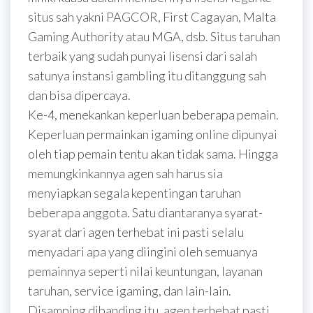
situs sah yakni PAGCOR, First Cagayan, Malta
Gaming Authority atau MGA, dsb. Situs taruhan
terbaik yang sudah punyai lisensi dari salah
satunya instansi gambling itu ditanggung sah
dan bisa dipercaya.
Ke-4, menekankan keperluan beberapa pemain.
Keperluan permainkan igaming online dipunyai
oleh tiap pemain tentu akan tidak sama. Hingga
memungkinkannya agen sah harus sia
menyiapkan segala kepentingan taruhan
beberapa anggota. Satu diantaranya syarat-
syarat dari agen terhebat ini pasti selalu
menyadari apa yang diingini oleh semuanya
pemainnya seperti nilai keuntungan, layanan
taruhan, service igaming, dan lain-lain.
Disamping dibanding itu, agen terhebat pasti