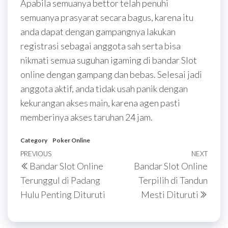
Apabila semuanya bettor telah penuhi
semuanya prasyarat secara bagus, karena itu
anda dapat dengan gampangnya lakukan
registrasi sebagai anggota sah serta bisa
nikmati semua suguhan igaming di bandar Slot
online dengan gampang dan bebas. Selesai jadi
anggota aktif, anda tidak usah panik dengan
kekurangan akses main, karena agen pasti
memberinya akses taruhan 24 jam.
Category
Poker Online
Post
Previous
PREVIOUS
NEXT
Next
Bandar Slot Online
Bandar Slot Online
navigation
Post
Post
Terunggul di Padang
Terpilih di Tandun
Hulu Penting Dituruti
Mesti Dituruti