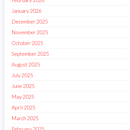
February 2026
January 2026
December 2025
November 2025
October 2025
September 2025
August 2025
July 2025
June 2025
May 2025
April 2025
March 2025
February 2025