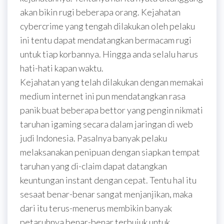
akan bikin rugi beberapa orang. Kejahatan
cybercrime yang tengah dilakukan oleh pelaku
ini tentu dapat mendatangkan bermacam rugi
untuk tiap korbannya. Hingga anda selalu harus
hati-hati kapan waktu.
Kejahatan yang telah dilakukan dengan memakai
medium internet ini pun mendatangkan rasa
panik buat beberapa bettor yang pengin nikmati
taruhan igaming secara dalam jaringan di web
judi Indonesia. Pasalnya banyak pelaku
melaksanakan penipuan dengan siapkan tempat
taruhan yang di-claim dapat datangkan
keuntungan instant dengan cepat. Tentu hal itu
sesaat benar-benar sangat menjanjikan, maka
dari itu terus-menerus membikin banyak
petaruhnya benar-benar terbujuk untuk