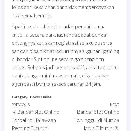
lolos dari kekalahan dan tidak mempercayakan
hoki semata-mata.
Apabila seluruh bettor udah penuhi semua
kriteria secara baik, jadi anda dapat dengan
entengnya kerjakan registrasi selaku peserta
sah dan bisa nikmati seluruhnya suguhan igaming
di bandar Slot online secara gampang dan
bebas. Sehabis jadi peserta aktif, anda tak perlu
panik dengan minim akses main, dikarenakan
agen pasti berikan akses taruhan 24 jam.
Category
Poker Online
Post
Previous
PREVIOUS
NEXT
Next
Bandar Slot Online
Bandar Slot Online
navigation
Post
Post
Terbaik di Talawaan
Terunggul di Numba
Penting Dituruti
Harus Dituruti