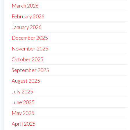
March 2026
February 2026
January 2026
December 2025
November 2025
October 2025
September 2025
August 2025
July 2025
June 2025
May 2025
April 2025