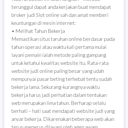
terunggul dapat anda kerjakan buat mendapat
broker judi Slot online sah dan amat memberi
keuntungan di mesin internet:
• Melihat Tahun Bekerja
Memastikan situs taruhan online berdasar pada
tahun operasi atau waktu kali pertama mulai
layani pemain ialah metode paling gampang
untuk ketahui kwalitas website itu. Rata-rata
website judi online paling besar yang udah
mempunyai pasar beting terhebat tentu sudah
bekerja lama. Sekurang-kurangnya waktu
bekerja harus jadi perhatian dalam tentukan
web merupakan lima tahun. Berharap selalu
berhati – hati saat mendapati website judi yang
anyar bekerja. Dikarenakan beberapa web akan
terus-menerus dilayani oleh agen awam.