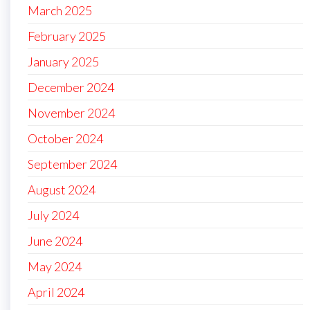
March 2025
February 2025
January 2025
December 2024
November 2024
October 2024
September 2024
August 2024
July 2024
June 2024
May 2024
April 2024