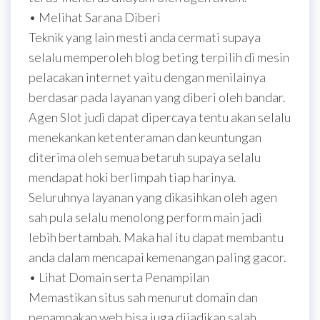
• Melihat Sarana Diberi
Teknik yang lain mesti anda cermati supaya
selalu memperoleh blog beting terpilih di mesin
pelacakan internet yaitu dengan menilainya
berdasar pada layanan yang diberi oleh bandar.
Agen Slot judi dapat dipercaya tentu akan selalu
menekankan ketenteraman dan keuntungan
diterima oleh semua betaruh supaya selalu
mendapat hoki berlimpah tiap harinya.
Seluruhnya layanan yang dikasihkan oleh agen
sah pula selalu menolong perform main jadi
lebih bertambah. Maka hal itu dapat membantu
anda dalam mencapai kemenangan paling gacor.
• Lihat Domain serta Penampilan
Memastikan situs sah menurut domain dan
penampakan web bisa juga dijadikan salah