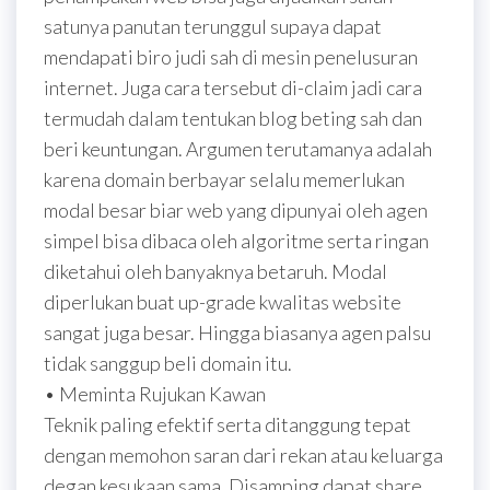
satunya panutan terunggul supaya dapat
mendapati biro judi sah di mesin penelusuran
internet. Juga cara tersebut di-claim jadi cara
termudah dalam tentukan blog beting sah dan
beri keuntungan. Argumen terutamanya adalah
karena domain berbayar selalu memerlukan
modal besar biar web yang dipunyai oleh agen
simpel bisa dibaca oleh algoritme serta ringan
diketahui oleh banyaknya betaruh. Modal
diperlukan buat up-grade kwalitas website
sangat juga besar. Hingga biasanya agen palsu
tidak sanggup beli domain itu.
• Meminta Rujukan Kawan
Teknik paling efektif serta ditanggung tepat
dengan memohon saran dari rekan atau keluarga
degan kesukaan sama. Disamping dapat share