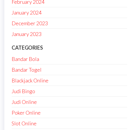
February 2024
January 2024
December 2023
January 2023
CATEGORIES
Bandar Bola
Bandar Togel
Blackjack Online
Judi Bingo
Judi Online
Poker Online
Slot Online