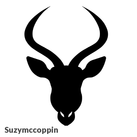
Skip
to
the
content
Suzymccoppin