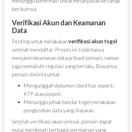
menunggu konfirmasi untuk melanjutkan ke tahap
berikutnya.
Verifikasi Akun dan Keamanan
Data
Penting untuk melakukan
verifikasi akun togel
setelah mendaftar. Proses ini tidak hanya
menjamin keamanan data pribadi pemain, namun
juga mematuhi regulasi yang berlaku. Biasanya,
pemain diminta untuk:
Mengunggah dokumen identitas seperti
KTP atau paspor.
Menunggu pihak bandar togel melakukan
pengecekan data yang diajukan.
Setelah verifikasi akun selesai, pemain dapat
mulai menikmati berbagai permainan yang