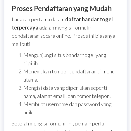
Proses Pendaftaran yang Mudah
Langkah pertama dalam
daftar bandar togel
terpercaya
adalah mengisi formulir
pendaftaran secara online. Proses ini biasanya
meliputi:
Mengunjungi situs bandar togel yang
dipilih.
Menemukan tombol pendaftaran di menu
utama.
Mengisi data yang diperlukan seperti
nama, alamat email, dan nomor telepon.
Membuat username dan password yang
unik.
Setelah mengisi formulir ini, pemain perlu