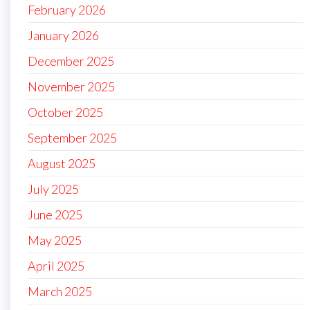
February 2026
January 2026
December 2025
November 2025
October 2025
September 2025
August 2025
July 2025
June 2025
May 2025
April 2025
March 2025