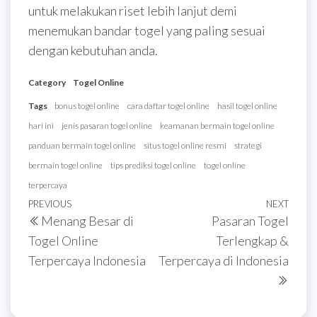
untuk melakukan riset lebih lanjut demi
menemukan bandar togel yang paling sesuai
dengan kebutuhan anda.
Category
Togel Online
Tags
bonus togel online
cara daftar togel online
hasil togel online
hari ini
jenis pasaran togel online
keamanan bermain togel online
panduan bermain togel online
situs togel online resmi
strategi
bermain togel online
tips prediksi togel online
togel online
terpercaya
Post
Previous
PREVIOUS
NEXT
Next
Menang Besar di
Pasaran Togel
navigation
Post
Post
Togel Online
Terlengkap &
Terpercaya Indonesia
Terpercaya di Indonesia