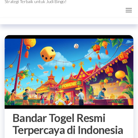
Strategi Terbaik untuk Judi Bingo!
Bandar Togel Resmi
Terpercaya di Indonesia