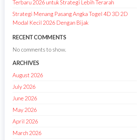
Terbaru 2026 untuk Strategi Lebih Terarah
Strategi Menang Pasang Angka Togel 4D 3D 2D
Modal Kecil 2026 Dengan Bijak
RECENT COMMENTS
No comments to show.
ARCHIVES
August 2026
July 2026
June 2026
May 2026
April 2026
March 2026