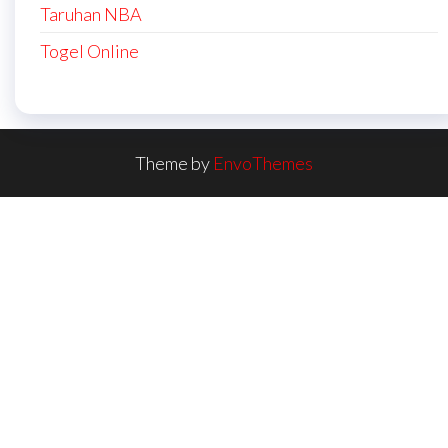
Taruhan NBA
Togel Online
Theme by
EnvoThemes