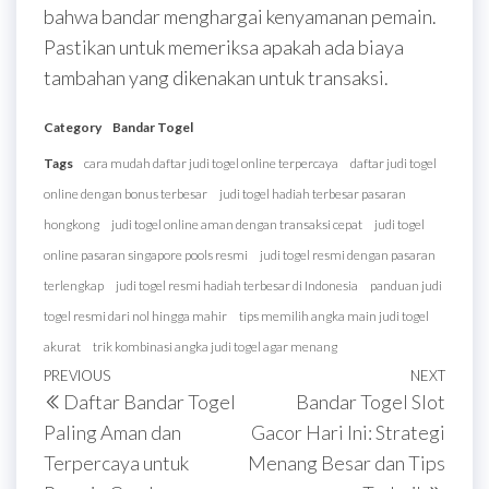
bahwa bandar menghargai kenyamanan pemain.
Pastikan untuk memeriksa apakah ada biaya
tambahan yang dikenakan untuk transaksi.
Category
Bandar Togel
Tags
cara mudah daftar judi togel online terpercaya
daftar judi togel
online dengan bonus terbesar
judi togel hadiah terbesar pasaran
hongkong
judi togel online aman dengan transaksi cepat
judi togel
online pasaran singapore pools resmi
judi togel resmi dengan pasaran
terlengkap
judi togel resmi hadiah terbesar di Indonesia
panduan judi
togel resmi dari nol hingga mahir
tips memilih angka main judi togel
akurat
trik kombinasi angka judi togel agar menang
Post
Previous
PREVIOUS
NEXT
Next
Daftar Bandar Togel
Bandar Togel Slot
navigation
Post
Post
Paling Aman dan
Gacor Hari Ini: Strategi
Terpercaya untuk
Menang Besar dan Tips