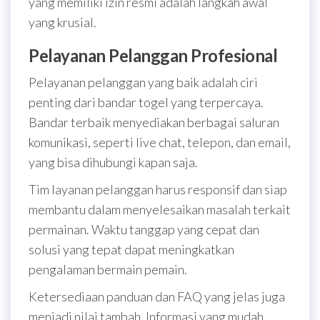
yang memiliki izin resmi adalah langkah awal
yang krusial.
Pelayanan Pelanggan Profesional
Pelayanan pelanggan yang baik adalah ciri
penting dari bandar togel yang terpercaya.
Bandar terbaik menyediakan berbagai saluran
komunikasi, seperti live chat, telepon, dan email,
yang bisa dihubungi kapan saja.
Tim layanan pelanggan harus responsif dan siap
membantu dalam menyelesaikan masalah terkait
permainan. Waktu tanggap yang cepat dan
solusi yang tepat dapat meningkatkan
pengalaman bermain pemain.
Ketersediaan panduan dan FAQ yang jelas juga
menjadi nilai tambah. Informasi yang mudah