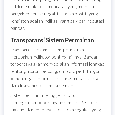
tidak memiliki testimoni atau yang memiliki
banyak komentar negatif. Ulasan positif yang
konsisten adalah indikasi yang baik dari reputasi
bandar.
Transparansi Sistem Permainan
Transparansi dalam sistem permainan
merupakan indikator penting lainnya. Bandar
terpercaya akan menyediakan informasi lengkap
tentang aturan, peluang, dan cara perhitungan
kemenangan. Informasi ini harus mudah diakses
dan difahami oleh semua pemain.
Sistem permainan yang jelas dapat
meningkatkan kepercayaan pemain. Pastikan
juga untuk memeriksa lisensi dan regulasi yang