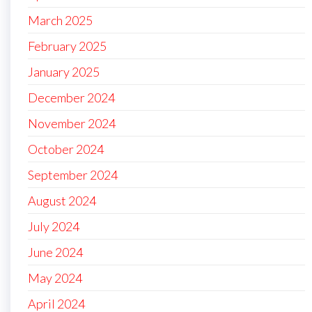
March 2025
February 2025
January 2025
December 2024
November 2024
October 2024
September 2024
August 2024
July 2024
June 2024
May 2024
April 2024