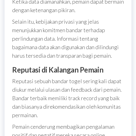
Ketika data diamanahkan, pemain dapat bermain
dengan ketenangan pikiran.
Selain itu, kebijakan privasi yang jelas
menunjukkan komitmen bandar terhadap
perlindungan data. Informasi tentang
bagaimana data akan digunakan dan dilindungi
harus tersedia dan transparan bagi pemain.
Reputasi di Kalangan Pemain
Reputasi sebuah bandar togel sering kali dapat
diukur melalui ulasan dan feedback dari pemain.
Bandar terbaik memiliki track record yang baik
dan biasanya direkomendasikan oleh komunitas
permainan.
Pemain cenderung membagikan pengalaman
positif dan negatif mereka secara online.