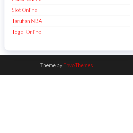
Slot Online
Taruhan NBA
Togel Online
Theme by
EnvoThemes