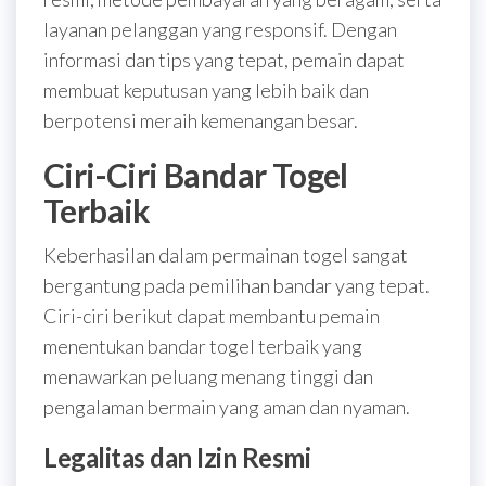
layanan pelanggan yang responsif. Dengan
informasi dan tips yang tepat, pemain dapat
membuat keputusan yang lebih baik dan
berpotensi meraih kemenangan besar.
Ciri-Ciri Bandar Togel
Terbaik
Keberhasilan dalam permainan togel sangat
bergantung pada pemilihan bandar yang tepat.
Ciri-ciri berikut dapat membantu pemain
menentukan bandar togel terbaik yang
menawarkan peluang menang tinggi dan
pengalaman bermain yang aman dan nyaman.
Legalitas dan Izin Resmi