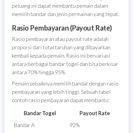
peluang ini dapat membantu pemain dalam
memilih bandar dan jenis permainan yang tepat.
Rasio Pembayaran (Payout Rate)
Rasio pembayaran atau payout rate adalah
proporsi dari total taruhan yang dibayarkan
kembali kepada pemain. Rasio ini bervariasi
antara berbagai bandar togel dan bisa berkisar
antara 70% hingga 95%.
Pemain sebaiknya memilih bandar dengan rasio
pembayaran yang lebih tinggi. Sebuah tabel
contoh rasio pembayaran dapat membantu:
Bandar Togel
Payout Rate
Bandar A
92%