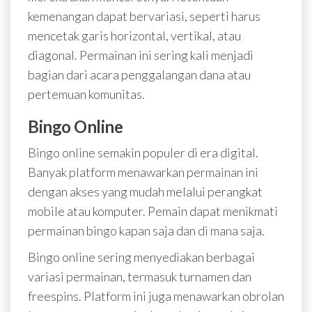
kemenangan dapat bervariasi, seperti harus
mencetak garis horizontal, vertikal, atau
diagonal. Permainan ini sering kali menjadi
bagian dari acara penggalangan dana atau
pertemuan komunitas.
Bingo Online
Bingo online semakin populer di era digital.
Banyak platform menawarkan permainan ini
dengan akses yang mudah melalui perangkat
mobile atau komputer. Pemain dapat menikmati
permainan bingo kapan saja dan di mana saja.
Bingo online sering menyediakan berbagai
variasi permainan, termasuk turnamen dan
freespins. Platform ini juga menawarkan obrolan