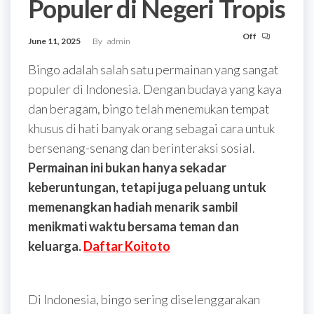
Populer di Negeri Tropis
Off
June 11, 2025
By
admin
Bingo adalah salah satu permainan yang sangat
populer di Indonesia. Dengan budaya yang kaya
dan beragam, bingo telah menemukan tempat
khusus di hati banyak orang sebagai cara untuk
bersenang-senang dan berinteraksi sosial.
Permainan ini bukan hanya sekadar
keberuntungan, tetapi juga peluang untuk
memenangkan hadiah menarik sambil
menikmati waktu bersama teman dan
keluarga.
Daftar Koitoto
Di Indonesia, bingo sering diselenggarakan