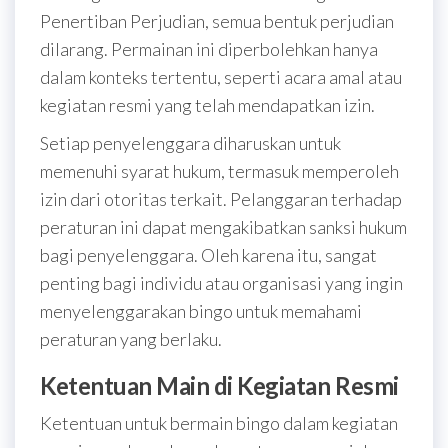
Penertiban Perjudian, semua bentuk perjudian
dilarang. Permainan ini diperbolehkan hanya
dalam konteks tertentu, seperti acara amal atau
kegiatan resmi yang telah mendapatkan izin.
Setiap penyelenggara diharuskan untuk
memenuhi syarat hukum, termasuk memperoleh
izin dari otoritas terkait. Pelanggaran terhadap
peraturan ini dapat mengakibatkan sanksi hukum
bagi penyelenggara. Oleh karena itu, sangat
penting bagi individu atau organisasi yang ingin
menyelenggarakan bingo untuk memahami
peraturan yang berlaku.
Ketentuan Main di Kegiatan Resmi
Ketentuan untuk bermain bingo dalam kegiatan