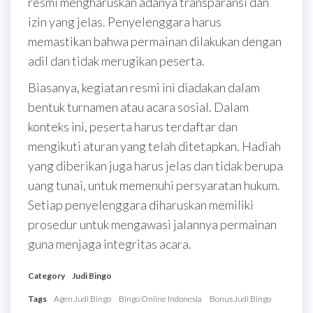
resmi mengharuskan adanya transparansi dan
izin yang jelas. Penyelenggara harus
memastikan bahwa permainan dilakukan dengan
adil dan tidak merugikan peserta.
Biasanya, kegiatan resmi ini diadakan dalam
bentuk turnamen atau acara sosial. Dalam
konteks ini, peserta harus terdaftar dan
mengikuti aturan yang telah ditetapkan. Hadiah
yang diberikan juga harus jelas dan tidak berupa
uang tunai, untuk memenuhi persyaratan hukum.
Setiap penyelenggara diharuskan memiliki
prosedur untuk mengawasi jalannya permainan
guna menjaga integritas acara.
Category
Judi Bingo
Tags
Agen Judi Bingo
Bingo Online Indonesia
Bonus Judi Bingo