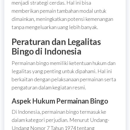
menjadi strategi cerdas. Hal ini bisa
memberikan pemain tambahan modal untuk
dimainkan, meningkatkan potensi kemenangan
tanpa mengeluarkan uang lebih banyak.
Peraturan dan Legalitas
Bingo di Indonesia
Permainan bingo memiliki ketentuan hukum dan
legalitas yang penting untuk dipahami. Hal ini
berkaitan dengan pelaksanaan permainan serta
pengaturan dalam kegiatan resmi.
Aspek Hukum Permainan Bingo
Di Indonesia, permainan bingo termasuk ke
dalam kategori perjudian. Menurut Undang-
Undang Nomor 7 Tahun 1974 tentang