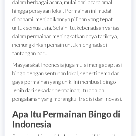
dalam berbagai acara, mulai dari acara amal
hingga perayaan lokal. Permainan ini mudah
dipahami, menjadikannya pilihan yang tepat
untuk semua usia. Selain itu, keberadaan variasi
dalam permainan meningkatkan daya tariknya,
memungkinkan pemain untuk menghadapi
tantangan baru.
Masyarakat Indonesia juga mulai mengadaptasi
bingo dengan sentuhan lokal, seperti tema dan
gaya permainan yang unik. Ini membuat bingo
lebih dari sekadar permainan; itu adalah
pengalaman yang merangkul tradisi dan inovasi.
Apa Itu Permainan Bingo di
Indonesia