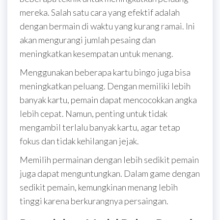
mereka. Salah satu cara yang efektif adalah
dengan bermain di waktu yang kurang ramai. Ini
akan mengurangi jumlah pesaing dan
meningkatkan kesempatan untuk menang.
Menggunakan beberapa kartu bingo juga bisa
meningkatkan peluang. Dengan memiliki lebih
banyak kartu, pemain dapat mencocokkan angka
lebih cepat. Namun, penting untuk tidak
mengambil terlalu banyak kartu, agar tetap
fokus dan tidak kehilangan jejak.
Memilih permainan dengan lebih sedikit pemain
juga dapat menguntungkan. Dalam game dengan
sedikit pemain, kemungkinan menang lebih
tinggi karena berkurangnya persaingan.