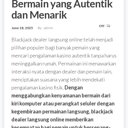
Bermain yang Autentik
dan Menarik
Off
June 18, 2025
By
admin
Blackjack dealer langsung online telah menjadi
pilihan populer bagi banyak pemain yang
mencari pengalaman kasino autentik tanpa harus
meninggalkan rumah. Permainan ini menawarkan
interaksi nyata dengan dealer dan pemain lain,
menciptakan suasana yang lebih mendekati
pengalaman kasino fisik.
Dengan
menggabungkan kenyamanan bermain dari
kiri komputer atau perangkat seluler dengan
kegembiraan permainan langsung, blackjack
dealer langsung online memberikan
kesempatan bagi pemain untuk bersenang-