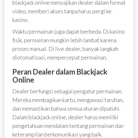
blackjack online menyajikan dealer dalam format
video, memberi akses tanpa harus pergi ke
kasino.
Waktu permainan juga dapat berbeda. Di kasino
fisik, permainan mungkin lebih lambat karena
proses manual. Di live dealer, banyak langkah
diotomatisasi, mempercepat permainan.
Peran Dealer dalam Blackjack
Online
Dealer berfungsi sebagai pengatur permainan.
Mereka membagikan kartu, mengawasi taruhan,
dan memastikan bahwa semua aturan dipatuhi.
Dalam blackjack online, dealer harus memiliki
pengetahuan mendalam tentang permainan dan
keterampilan berkomunikasi yang baik.