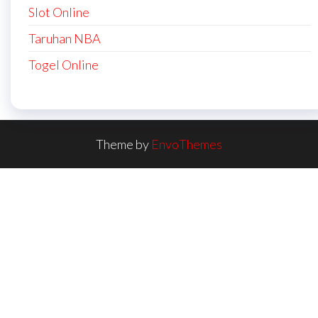
Slot Online
Taruhan NBA
Togel Online
Theme by
EnvoThemes