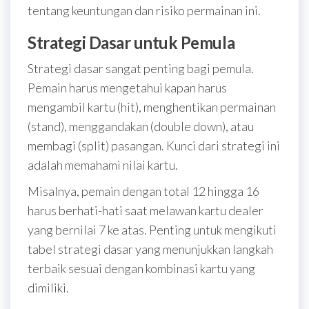
tentang keuntungan dan risiko permainan ini.
Strategi Dasar untuk Pemula
Strategi dasar sangat penting bagi pemula.
Pemain harus mengetahui kapan harus
mengambil kartu (hit), menghentikan permainan
(stand), menggandakan (double down), atau
membagi (split) pasangan. Kunci dari strategi ini
adalah memahami nilai kartu.
Misalnya, pemain dengan total 12 hingga 16
harus berhati-hati saat melawan kartu dealer
yang bernilai 7 ke atas. Penting untuk mengikuti
tabel strategi dasar yang menunjukkan langkah
terbaik sesuai dengan kombinasi kartu yang
dimiliki.