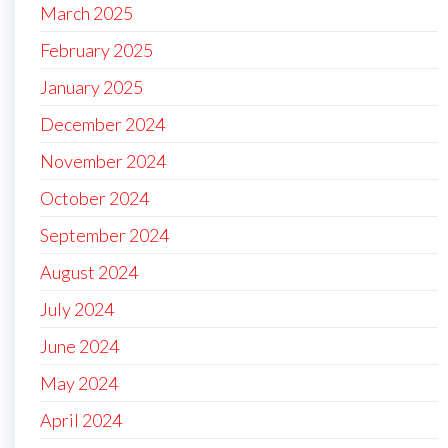
March 2025
February 2025
January 2025
December 2024
November 2024
October 2024
September 2024
August 2024
July 2024
June 2024
May 2024
April 2024