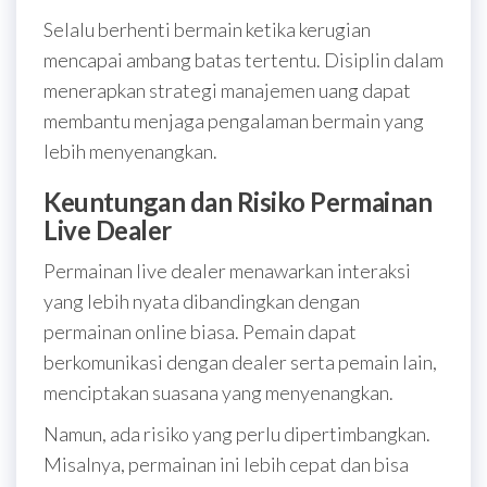
Selalu berhenti bermain ketika kerugian
mencapai ambang batas tertentu. Disiplin dalam
menerapkan strategi manajemen uang dapat
membantu menjaga pengalaman bermain yang
lebih menyenangkan.
Keuntungan dan Risiko Permainan
Live Dealer
Permainan live dealer menawarkan interaksi
yang lebih nyata dibandingkan dengan
permainan online biasa. Pemain dapat
berkomunikasi dengan dealer serta pemain lain,
menciptakan suasana yang menyenangkan.
Namun, ada risiko yang perlu dipertimbangkan.
Misalnya, permainan ini lebih cepat dan bisa