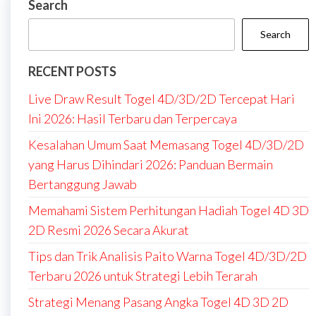
Search
Search
RECENT POSTS
Live Draw Result Togel 4D/3D/2D Tercepat Hari
Ini 2026: Hasil Terbaru dan Terpercaya
Kesalahan Umum Saat Memasang Togel 4D/3D/2D
yang Harus Dihindari 2026: Panduan Bermain
Bertanggung Jawab
Memahami Sistem Perhitungan Hadiah Togel 4D 3D
2D Resmi 2026 Secara Akurat
Tips dan Trik Analisis Paito Warna Togel 4D/3D/2D
Terbaru 2026 untuk Strategi Lebih Terarah
Strategi Menang Pasang Angka Togel 4D 3D 2D