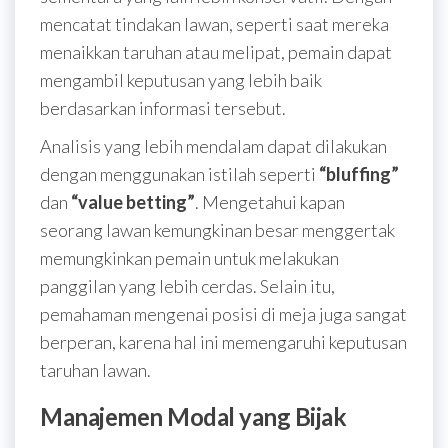
mencatat tindakan lawan, seperti saat mereka
menaikkan taruhan atau melipat, pemain dapat
mengambil keputusan yang lebih baik
berdasarkan informasi tersebut.
Analisis yang lebih mendalam dapat dilakukan
dengan menggunakan istilah seperti
“bluffing”
dan
“value betting”
. Mengetahui kapan
seorang lawan kemungkinan besar menggertak
memungkinkan pemain untuk melakukan
panggilan yang lebih cerdas. Selain itu,
pemahaman mengenai posisi di meja juga sangat
berperan, karena hal ini memengaruhi keputusan
taruhan lawan.
Manajemen Modal yang Bijak