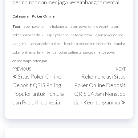
permainan dan menjaga keseimbangan mental.
Category
Poker Online
Tags
agen poker online Indonesia
agen poker online resmi
agen
poker online terbaik
agen poker online terpercaya
agen poker online
uang asli
bandar poker online
bandar poker online Indonesia
bandar
poker online terbaik
bandar poker online terpercaya
situs poker
online tanpa potongan
Post
Previous
PREVIOUS
NEXT
Next
Situs Poker Online
Rekomendasi Situs
navigation
Post
Post
Deposit QRIS Paling
Poker Online Deposit
Populer untuk Pemula
QRIS 24 Jam Nonstop
dan Pro di Indonesia
dan Keuntungannya