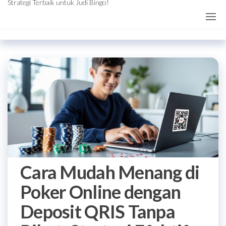
Strategi Terbaik untuk Judi Bingo!
Cara Mudah Menang di
Poker Online dengan
Deposit QRIS Tanpa