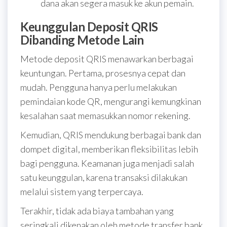
dana akan segera masuk ke akun pemain.
Keunggulan Deposit QRIS
Dibanding Metode Lain
Metode deposit QRIS menawarkan berbagai
keuntungan. Pertama, prosesnya cepat dan
mudah. Pengguna hanya perlu melakukan
pemindaian kode QR, mengurangi kemungkinan
kesalahan saat memasukkan nomor rekening.
Kemudian, QRIS mendukung berbagai bank dan
dompet digital, memberikan fleksibilitas lebih
bagi pengguna. Keamanan juga menjadi salah
satu keunggulan, karena transaksi dilakukan
melalui sistem yang terpercaya.
Terakhir, tidak ada biaya tambahan yang
seringkali dikenakan oleh metode transfer bank.