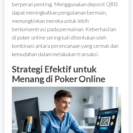
berperan penting. Menggunakan deposit QRIS
dapat meningkatkan pengalaman bermain,
memungkinkan mereka untuk lebih
berkonsentrasi pada permainan. Keberhasilan
di poker online sering kali ditentukan oleh
kombinasi antara perencanaan yang cermat dan
kemudahan dalam melakukan transaksi.
Strategi Efektif untuk
Menang di Poker Online