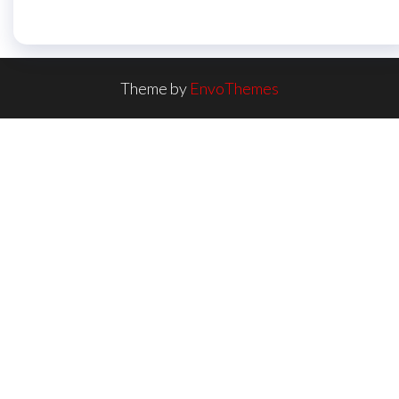
Theme by
EnvoThemes