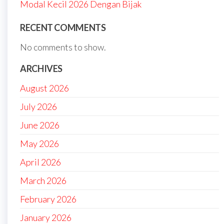
Modal Kecil 2026 Dengan Bijak
RECENT COMMENTS
No comments to show.
ARCHIVES
August 2026
July 2026
June 2026
May 2026
April 2026
March 2026
February 2026
January 2026