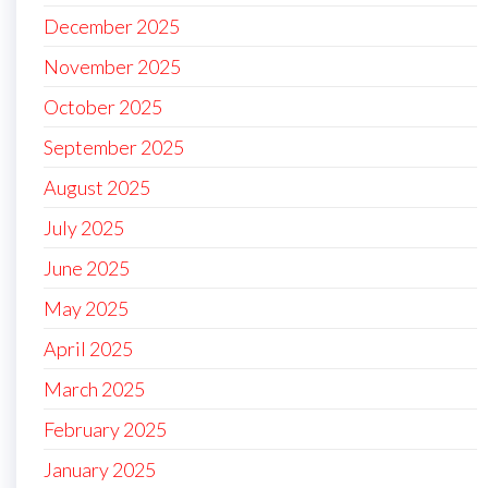
December 2025
November 2025
October 2025
September 2025
August 2025
July 2025
June 2025
May 2025
April 2025
March 2025
February 2025
January 2025