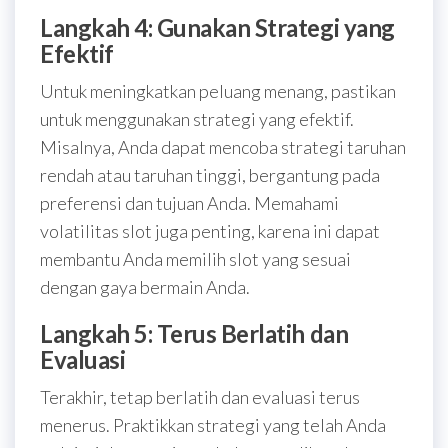
Langkah 4: Gunakan Strategi yang
Efektif
Untuk meningkatkan peluang menang, pastikan
untuk menggunakan strategi yang efektif.
Misalnya, Anda dapat mencoba strategi taruhan
rendah atau taruhan tinggi, bergantung pada
preferensi dan tujuan Anda. Memahami
volatilitas slot juga penting, karena ini dapat
membantu Anda memilih slot yang sesuai
dengan gaya bermain Anda.
Langkah 5: Terus Berlatih dan
Evaluasi
Terakhir, tetap berlatih dan evaluasi terus
menerus. Praktikkan strategi yang telah Anda