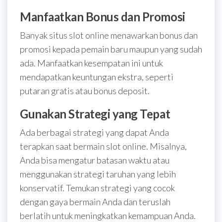
Manfaatkan Bonus dan Promosi
Banyak situs slot online menawarkan bonus dan
promosi kepada pemain baru maupun yang sudah
ada. Manfaatkan kesempatan ini untuk
mendapatkan keuntungan ekstra, seperti
putaran gratis atau bonus deposit.
Gunakan Strategi yang Tepat
Ada berbagai strategi yang dapat Anda
terapkan saat bermain slot online. Misalnya,
Anda bisa mengatur batasan waktu atau
menggunakan strategi taruhan yang lebih
konservatif. Temukan strategi yang cocok
dengan gaya bermain Anda dan teruslah
berlatih untuk meningkatkan kemampuan Anda.