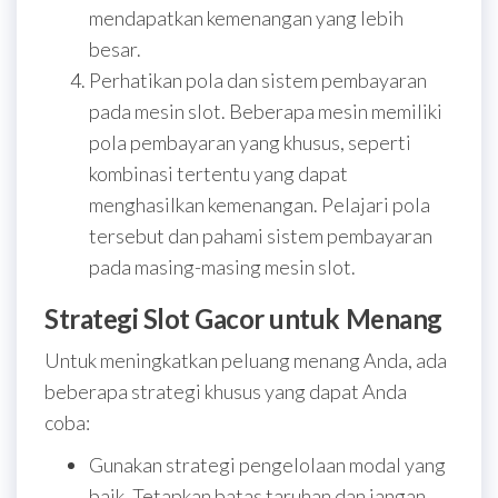
mendapatkan kemenangan yang lebih
besar.
Perhatikan pola dan sistem pembayaran
pada mesin slot. Beberapa mesin memiliki
pola pembayaran yang khusus, seperti
kombinasi tertentu yang dapat
menghasilkan kemenangan. Pelajari pola
tersebut dan pahami sistem pembayaran
pada masing-masing mesin slot.
Strategi Slot Gacor untuk Menang
Untuk meningkatkan peluang menang Anda, ada
beberapa strategi khusus yang dapat Anda
coba:
Gunakan strategi pengelolaan modal yang
baik. Tetapkan batas taruhan dan jangan