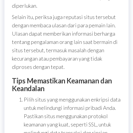
diperlukan.
Selain itu, periksa juga reputasi situs tersebut
dengan membaca ulasan dari para pemain lain.
Ulasan dapat memberikan informasi berharga
tentang pengalaman orang lain saat bermain di
situs tersebut, termasuk masalah dengan
kecurangan atau pembayaran yang tidak
diproses dengan tepat.
Tips Memastikan Keamanan dan
Keandalan
Pilih situs yang menggunakan enkripsi data
untuk melindungi informasi pribadi Anda.
Pastikan situs menggunakan protokol
keamanan yang kuat, seperti SSL, untuk
melindungi data transaksi dan rincian