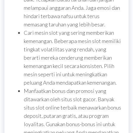
melampaui anggaran Anda. Jaga emosi dan
hindari terbawa nafsu untuk terus
memasang taruhan yang lebih besar.
Cari mesin slot yang sering memberikan
kemenangan. Beberapa mesin slot memiliki
tingkat volatilitas yang rendah, yang
berarti mereka cenderung memberikan
kemenangan kecil secara konsisten. Pilih
mesin seperti ini untuk meningkatkan
peluang Anda mendapatkan kemenangan.
Manfaatkan bonus dan promosi yang
ditawarkan oleh situs slot gacor. Banyak
situs slot online terbaik menawarkan bonus
deposit, putaran gratis, atau program
loyalitas. Gunakan bonus-bonus ini untuk
meningkatkan peluang Anda mendapatkan