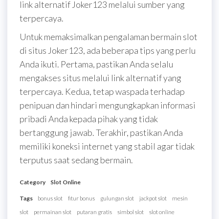
link alternatif Joker123 melalui sumber yang
terpercaya.
Untuk memaksimalkan pengalaman bermain slot
di situs Joker123, ada beberapa tips yang perlu
Anda ikuti. Pertama, pastikan Anda selalu
mengakses situs melalui link alternatif yang
terpercaya. Kedua, tetap waspada terhadap
penipuan dan hindari mengungkapkan informasi
pribadi Anda kepada pihak yang tidak
bertanggung jawab. Terakhir, pastikan Anda
memiliki koneksi internet yang stabil agar tidak
terputus saat sedang bermain.
Category
Slot Online
Tags
bonus slot
fitur bonus
gulungan slot
jackpot slot
mesin
slot
permainan slot
putaran gratis
simbol slot
slot online