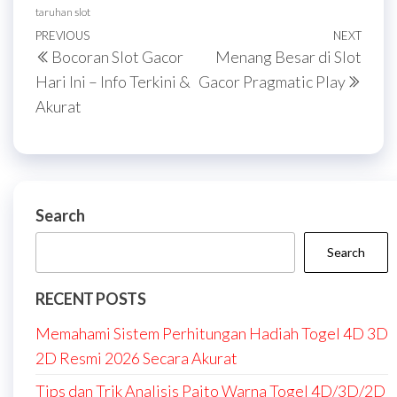
taruhan slot
Post
Previous
PREVIOUS
NEXT
Next
Bocoran Slot Gacor
Menang Besar di Slot
navigation
Post
Post
Hari Ini – Info Terkini &
Gacor Pragmatic Play
Akurat
Search
Search
RECENT POSTS
Memahami Sistem Perhitungan Hadiah Togel 4D 3D
2D Resmi 2026 Secara Akurat
Tips dan Trik Analisis Paito Warna Togel 4D/3D/2D