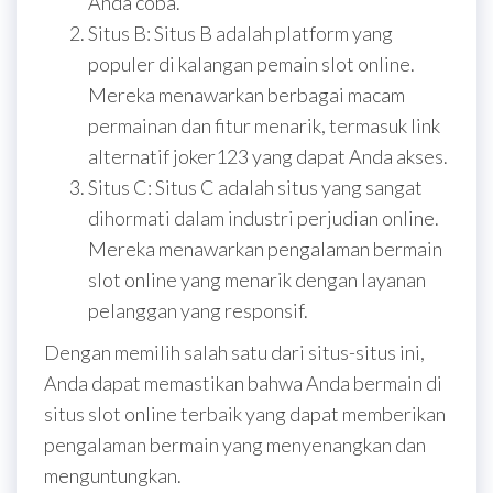
Anda coba.
Situs B: Situs B adalah platform yang
populer di kalangan pemain slot online.
Mereka menawarkan berbagai macam
permainan dan fitur menarik, termasuk link
alternatif joker123 yang dapat Anda akses.
Situs C: Situs C adalah situs yang sangat
dihormati dalam industri perjudian online.
Mereka menawarkan pengalaman bermain
slot online yang menarik dengan layanan
pelanggan yang responsif.
Dengan memilih salah satu dari situs-situs ini,
Anda dapat memastikan bahwa Anda bermain di
situs slot online terbaik yang dapat memberikan
pengalaman bermain yang menyenangkan dan
menguntungkan.