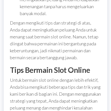
kemenangan tanpa harus mengeluarkan
banyak modal.
Dengan mengikuti tips dan strategi di atas,
Anda dapat meningkatkan peluang Anda untuk
menang saat bermain slot online. Namun, tetap
diingat bahwa permainan ini bergantung pada
keberuntungan, jadi nikmati permainan dan
bermain secara bertanggung jawab.
Tips Bermain Slot Online
Untuk bermain slot online dengan lebih efektif,
Anda bisa mengikuti beberapa tips dan trik yang
kami berikan di bagian ini. Dengan menggunakan
strategi yang tepat, Anda dapat meningkatkan
peluang menang dan menghindari kesalahan