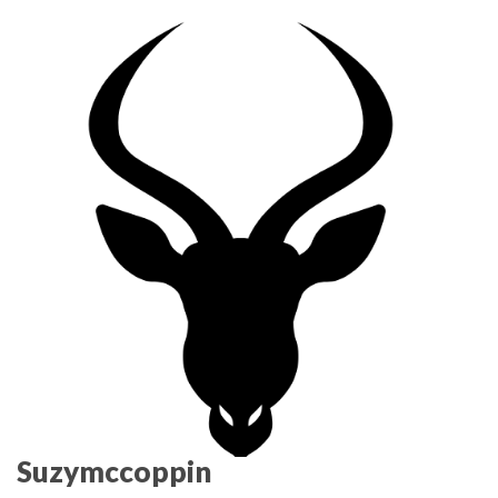
Skip
to
the
content
Suzymccoppin