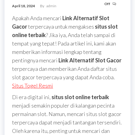
Off
April 18, 2024
By
admin
Apakah Anda mencari
Link Alternatif Slot
Gacor
terpercaya untuk mengakses
situs slot
online terbaik
? Jika iya, Anda telah sampai di
tempat yang tepat! Pada artikel ini, kami akan
memberikan informasi lengkap tentang
pentingnya mencari
Link Alternatif Slot Gacor
terpercaya dan memberikan Anda daftar situs
slot gacor terpercaya yang dapat Anda coba.
Situs Togel Resmi
Di era digital ini,
situs slot online terbaik
menjadi semakin populer di kalangan pecinta
permainan slot. Namun, mencari situs slot gacor
terpercaya dapat menjadi tantangan tersendiri.
Oleh karena itu, penting untuk mencari dan