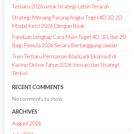
Terbaru 2026 untuk Strategi Lebih Terarah
Strategi Menang Pasang Angka Togel 4D 3D 2D
Modal Kecil 2026 Dengan Bijak
Panduan Lengkap Cara Main Togel 4D, 3D, dan 2D
Bagi Pemula 2026 Secara Bertanggung Jawab
Tren Terbaru Permainan Blackjack Eksklusif di
Kasino Online Tahun 2026: Inovasi dan Strategi
Terkini
RECENT COMMENTS
No comments to show.
ARCHIVES
August 2026