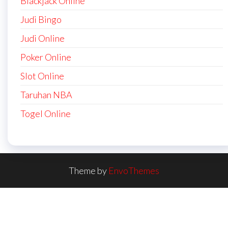
Blackjack Online
Judi Bingo
Judi Online
Poker Online
Slot Online
Taruhan NBA
Togel Online
Theme by
EnvoThemes