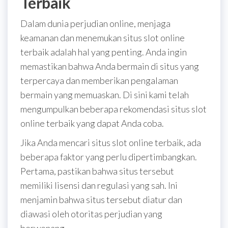
Terbaik
Dalam dunia perjudian online, menjaga
keamanan dan menemukan situs slot online
terbaik adalah hal yang penting. Anda ingin
memastikan bahwa Anda bermain di situs yang
terpercaya dan memberikan pengalaman
bermain yang memuaskan. Di sini kami telah
mengumpulkan beberapa rekomendasi situs slot
online terbaik yang dapat Anda coba.
Jika Anda mencari situs slot online terbaik, ada
beberapa faktor yang perlu dipertimbangkan.
Pertama, pastikan bahwa situs tersebut
memiliki lisensi dan regulasi yang sah. Ini
menjamin bahwa situs tersebut diatur dan
diawasi oleh otoritas perjudian yang
berwenang.