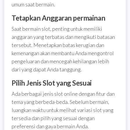
umum saat bermain.
Tetapkan Anggaran permainan
Saat bermain slot, penting untuk memiliki
anggaran yang terbatas dan mengikuti batasan
tersebut. Menetapkan batas kerugian dan
kemenangan akan membantu Anda mengontrol
pengeluaran dan mencegah kehilangan lebih
dari yang dapat Anda tanggung.
Pilih Jenis Slot yang Sesuai
Ada berbagai jenis slot online dengan fitur dan
tema yang berbeda-beda. Sebelum bermain,
luangkan waktu untuk melihat variasi slot yang
tersedia dan pilih yang sesuai dengan
preferensi dan gaya bermain Anda.