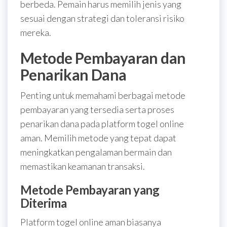
berbeda. Pemain harus memilih jenis yang
sesuai dengan strategi dan toleransi risiko
mereka.
Metode Pembayaran dan
Penarikan Dana
Penting untuk memahami berbagai metode
pembayaran yang tersedia serta proses
penarikan dana pada platform togel online
aman. Memilih metode yang tepat dapat
meningkatkan pengalaman bermain dan
memastikan keamanan transaksi.
Metode Pembayaran yang
Diterima
Platform togel online aman biasanya