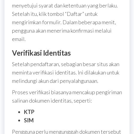
menyetujui syarat dan ketentuan yang berlaku.
Setelah itu, klik tombol “Daftar” untuk
mengirimkan formulir. Dalam beberapa menit,
pengguna akan menerima konfirmasi melalui
email.
Verifikasi Identitas
Setelah pendaftaran, sebagian besar situs akan
meminta verifikasi identitas. Ini dilakukan untuk
melindungi akun dari penyalahgunaan.
Proses verifikasi biasanya mencakup pengiriman
salinan dokumen identitas, seperti:
KTP
SIM
Pengguna perlu mengunggah dokumen tersebut