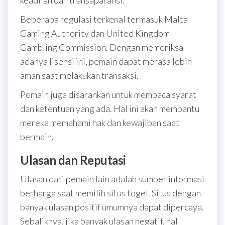
Beberapa regulasi terkenal termasuk Malta
Gaming Authority dan United Kingdom
Gambling Commission. Dengan memeriksa
adanya lisensi ini, pemain dapat merasa lebih
aman saat melakukan transaksi.
Pemain juga disarankan untuk membaca syarat
dan ketentuan yang ada. Hal ini akan membantu
mereka memahami hak dan kewajiban saat
bermain.
Ulasan dan Reputasi
Ulasan dari pemain lain adalah sumber informasi
berharga saat memilih situs togel. Situs dengan
banyak ulasan positif umumnya dapat dipercaya.
Sebaliknya, jika banyak ulasan negatif, hal