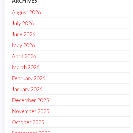
ARCHIVES
August 2026
July 2026
June 2026
May 2026
April 2026
March 2026
February 2026
January 2026
December 2025
November 2025
October 2025
September 2025