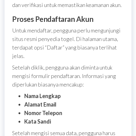
dan verifikasi untuk memastikan keamanan akun.
Proses Pendaftaran Akun
Untuk mendaftar, pengguna perlu mengunjungi
situs resmi penyedia togel. Di halaman utama,
terdapat opsi “Daftar” yang biasanya terlihat
jelas.
Setelah diklik, pengguna akan diminta untuk
mengisi formulir pendaftaran. Informasi yang
diperlukan biasanya mencakup:
Nama Lengkap
Alamat Email
Nomor Telepon
Kata Sandi
Setelah mengisi semua data, pengguna harus