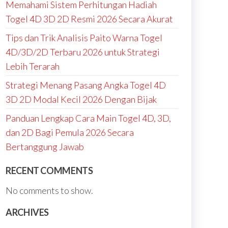
Memahami Sistem Perhitungan Hadiah
Togel 4D 3D 2D Resmi 2026 Secara Akurat
Tips dan Trik Analisis Paito Warna Togel
4D/3D/2D Terbaru 2026 untuk Strategi
Lebih Terarah
Strategi Menang Pasang Angka Togel 4D
3D 2D Modal Kecil 2026 Dengan Bijak
Panduan Lengkap Cara Main Togel 4D, 3D,
dan 2D Bagi Pemula 2026 Secara
Bertanggung Jawab
RECENT COMMENTS
No comments to show.
ARCHIVES