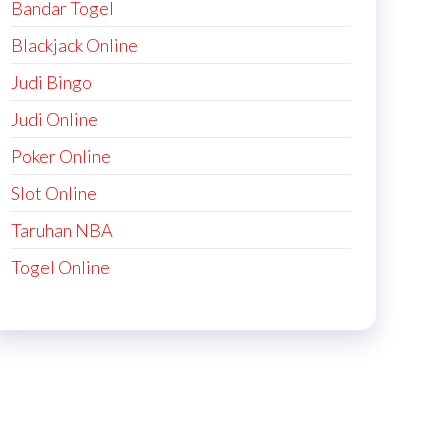
Bandar Togel
Blackjack Online
Judi Bingo
Judi Online
Poker Online
Slot Online
Taruhan NBA
Togel Online