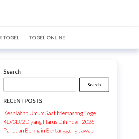
R TOGEL
TOGEL ONLINE
Search
Search
RECENT POSTS
Kesalahan Umum Saat Memasang Togel
4D/3D/2D yang Harus Dihindari 2026:
Panduan Bermain Bertanggung Jawab