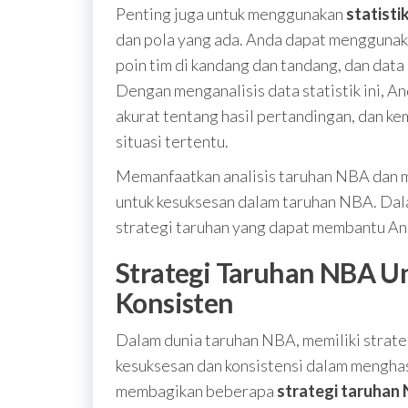
Penting juga untuk menggunakan
statisti
dan pola yang ada. Anda dapat menggunaka
poin tim di kandang dan tandang, dan dat
Dengan menganalisis data statistik ini, 
akurat tentang hasil pertandingan, dan k
situasi tertentu.
Memanfaatkan analisis taruhan NBA dan m
untuk kesuksesan dalam taruhan NBA. Dal
strategi taruhan yang dapat membantu A
Strategi Taruhan NBA U
Konsisten
Dalam dunia taruhan NBA, memiliki strateg
kesuksesan dan konsistensi dalam menghas
membagikan beberapa
strategi taruhan