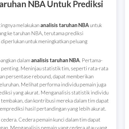
aruhan NBA Untuk Prediksi
ntingnya melakukan
analisis taruhan NBA
untuk
ang ke taruhan NBA, terutama prediksi
t diperlukan untuk meningkatkan peluang
mbangkan dalam
analisis taruhan NBA
. Pertama-
 penting. Meninjau statistik tim, seperti rata-rata
 dan persentase rebound, dapat memberikan
luruhan. Melihat performa individu pemain juga
iksi yang akurat. Menganalisis statistik individu
e tembakan, dan kontribusi mereka dalam tim dapat
prediksi hasil pertandingan yang lebih akurat.
h cedera. Cedera pemain kunci dalam tim dapat
ngan. Menganalisis pemain yang cedera atau yang