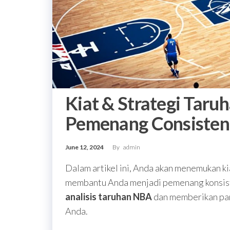
Kiat & Strategi Tar
Pemenang Consisten
June 12, 2024
By
admin
Dalam artikel ini, Anda akan menemukan k
membantu Anda menjadi pemenang konsis
analisis taruhan NBA
dan memberikan pan
Anda.